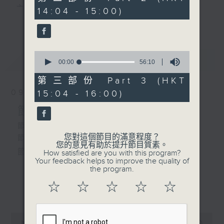
minutes,
主 持 ： 何偉凌、梁之潔、林瑋婷、陳禧瑜、龍玉聲、
14:04 - 15:00)
19
更多...
seconds
黎曉君、藍煒婷、吳立熙
0
最新
《戲曲天地》以播放粵曲、粵劇為主，逢星期一、
LATEST
seconds
00:00
56:10
of
三、五，開放1872312點唱熱線，歡迎聽眾點播粵曲；
56
第三部份 Part 3 (HKT
minutes,
星期二及星期六的「金裝粵劇」則播放長篇粵劇，精
09/08/2026
15:04 - 16:00)
10
seconds
挑細選各種版本播出，如紅伶的演出版、港台的珍藏
節目內容
及原裝正版等；同時亦製作多元化特輯，訪問梨園、
節目時間：1300-1400
您對這個節目的滿意程度？
節目名稱：解心粵曲
曲藝及音樂界專業人士，邀請他們參與製作特備節目
您的意見有助於提升節目質素。
節目主持：藍煒婷
How satisfied are you with this program?
及報導本港、國內及海外戲曲界的活動等等，式式俱
Your feedback helps to improve the quality of
the program.
備。此外，更提供聽眾與各大紅伶透過電話、現場接
1.「殘夢」
☆
☆
☆
☆
☆
更多...
觸及學習的機會，使各戲迷能親自體會紅伶做功的難
由 朱秀英 主唱
度和提高欣賞水平。
0
seconds
00:00
3:43:00