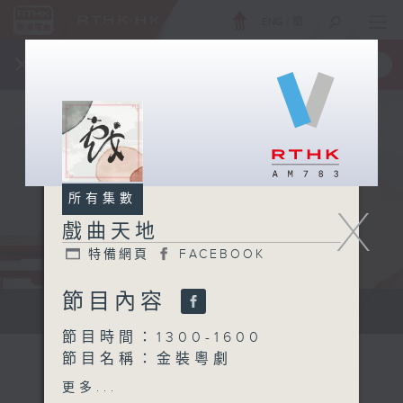
ENG
/
簡
×
全新 RTHK On The Go
取得
一手掌握 RTHK 電台、電視節目
所有集數
X
戲曲天地
特備網頁
FACEBOOK
節目內容
點播粵曲...
節目時間：1300-1600
節目名稱：金裝粵劇
節目主持：黎曉君、陳禧瑜
更多...