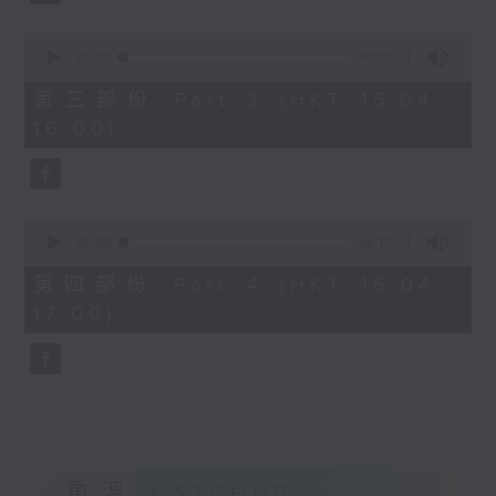
2. 「桃花緣」
由 梁兆明、蔣文端 主唱
0
seconds
00:00
56:20
of
56
第三部份 Part 3 (HKT 15:04 -
3.「十奏嚴嵩之寫表 」
minutes,
16:00)
20
seconds
由 麥炳榮、鳳凰女 主唱
4.「一代天嬌 」
0
seconds
00:00
56:10
由 紅線女 主唱
of
56
第四部份 Part 4 (HKT 16:04 -
minutes,
17:00)
10
5.「西施之五湖泛舟」
seconds
由 林錦堂、南鳳 主唱
6.「長城恨 」
由 龍貫天、何杜瑞卿 主唱
重溫
CATCHUP