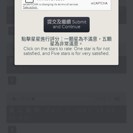
of
2. 「唔嫁」
3
09/08/2026 - 足本 Full (HKT
hours,
由 黃千歲、芳艷芬 主唱
13:05 - 17:00)
43
提交及繼續 Submit
minutes,
and Continue
0
seconds
3. 「 賣油郎」
點擊星星進行評分：一顆星為不滿意，五顆
星為非常滿意。
0
由 李海泉、陳露薇 唱
Click on the stars to rate: One star is for not
seconds
00:00
55:10
satisfied, and Five stars is for very satisfied.
of
55
第一部份 Part 1 (HKT 13:05 -
minutes,
節目時間：1400-1700
14:00)
10
seconds
節目名稱：粵曲會知音
節目主持：藍煒婷
0
seconds
00:00
56:19
of
1.「南唐春夢」
56
第二部份 Part 2 (HKT 14:04 -
minutes,
由 鄧碧雲、李寶瑩 主唱
15:00)
19
seconds