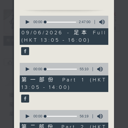
「醉打金枝 」
由 黎文所、鄭幗寶、小甘
0
羅、何燕玲、溫泉、周志
seconds
00:00
2:47:00
of
堅 主唱
戲曲天地
電台直播
2
09/06/2026 - 足本 Full
粵曲:
hours,
(HKT 13:05 - 16:00)
47
特備網頁
FACEBOOK
1.「趙氏孤兒 」
所有集數
minutes,
由 李龍、尹飛燕主唱
0
seconds
2.「燕子箋 」
您喜歡這個節目嗎?
0
由 嚴淑芳 主唱
seconds
00:00
55:10
of
55
簡介
GIST
第一部份 Part 1 (HKT
minutes,
13:05 - 14:00)
10
seconds
播 出 時 間 ：
星 期 一 至 六：下 午 一 時 至 四 時
0
星 期 日：下 午 一 時 至 五 時
seconds
00:00
56:19
of
56
第二部份 Part 2 (HKT