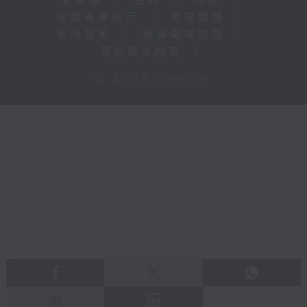
新聞稿
|
招聘
|
招標
|
知識產權告示
|
常見問題
|
私隱政策
|
無障礙播放器
|
其他語言內容
|
© 2026 rthk.hk