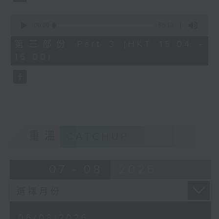
0
seconds
00:00
56:10
of
56
第三部份 Part 3 (HKT 15:04 -
minutes,
16:00)
10
seconds
重溫
CATCHUP
07 - 08
2026
06/08/2026