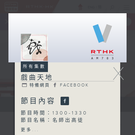
ENG
/
簡
×
全新 RTHK On The Go
取得
一手掌握 RTHK 電台、電視節目
X
所有集數
戲曲天地
特備網頁
FACEBOOK
節目內容
點播粵曲...
節目時間：1300-1330
節目名稱：名師出高徒
節目主持：高潤鴻、藍煒婷
更多...
主題： 說唱體系-南音：涼風