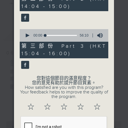
2.「夜送京娘」
minutes,
主 持 ： 何偉凌、梁之潔、林瑋婷、陳禧瑜、龍玉聲、
14:04 - 15:00)
19
由 梁醒波、李香琴 主唱
更多...
seconds
黎曉君、藍煒婷、吳立熙
節目時間：1500-1600
0
最新
《戲曲天地》以播放粵曲、粵劇為主，逢星期一、
LATEST
seconds
00:00
56:10
節目名稱：梨園多聲道
of
三、五，開放1872312點唱熱線，歡迎聽眾點播粵曲；
節目主持：梁之潔、黎曉君
56
第三部份 Part 3 (HKT
minutes,
嘉賓：尹飛燕、保良局善業拓
星期二及星期六的「金裝粵劇」則播放長篇粵劇，精
06/08/2026
15:04 - 16:00)
10
展、籌募及企業推廣總主任-
seconds
挑細選各種版本播出，如紅伶的演出版、港台的珍藏
節目內容
劉倩婷
及原裝正版等；同時亦製作多元化特輯，訪問梨園、
節目時間：1300-1500
您對這個節目的滿意程度？
節目名稱：粵曲會知音
曲藝及音樂界專業人士，邀請他們參與製作特備節目
您的意見有助於提升節目質素。
節目主持：何偉凌、龍玉聲
How satisfied are you with this program?
及報導本港、國內及海外戲曲界的活動等等，式式俱
Your feedback helps to improve the quality of
the program.
備。此外，更提供聽眾與各大紅伶透過電話、現場接
1. 「孝感動天」
☆
☆
☆
☆
☆
更多...
觸及學習的機會，使各戲迷能親自體會紅伶做功的難
由 新馬師曾、鄧碧雲 主唱
度和提高欣賞水平。
0
seconds
00:00
2:47:00