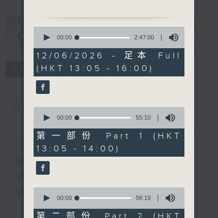
有信，秋月無邊
0
seconds
00:00
2:47:00
of
節目時間：1330-1400
戲曲天地
電台直播
2
12/06/2026 - 足本 Full
節目名稱：鑼鼓新天地(重播)
hours,
(HKT 13:05 - 16:00)
47
特備網頁
FACEBOOK
節目主持：梁漢威
所有集數
minutes,
0
seconds
節目時間：1400-1500
您喜歡這個節目嗎?
0
節目名稱：鑼鼓響 想點就點
seconds
00:00
55:10
of
節目主持：梁之潔、黎曉君
55
簡介
GIST
第一部份 Part 1 (HKT
聽眾熱線：1872312
minutes,
13:05 - 14:00)
10
seconds
播 出 時 間 ：
1.「雲雨巫山枉斷腸」
星 期 一 至 六：下 午 一 時 至 四 時
由 李向榮 主唱
0
星 期 日：下 午 一 時 至 五 時
seconds
00:00
56:19
of
56
第二部份 Part 2 (HKT