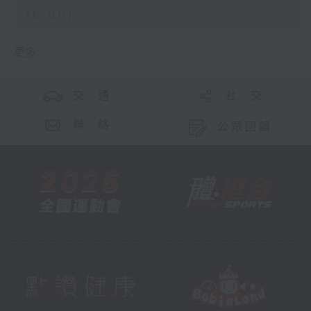
16:00)
更多 ...
交 通
社 交
聯 絡
公眾回饋