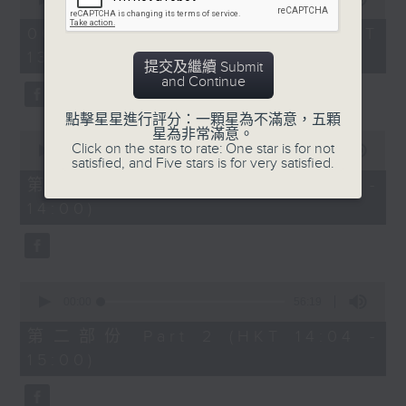
of
2.「柳毅奇緣」
2
06/08/2026 - 足本 Full (HKT
hours,
由 蓋鳴暉、吳美英 主唱
13:05 - 16:00)
47
提交及繼續 Submit
minutes,
and Continue
0
seconds
3.「槐蔭別」
點擊星星進行評分：一顆星為不滿意，五顆
星為非常滿意。
0
由 龍貫天、李鳳 主唱
Click on the stars to rate: One star is for not
seconds
00:00
55:10
satisfied, and Five stars is for very satisfied.
of
55
第一部份 Part 1 (HKT 13:05 -
minutes,
節目時間：1500-1600
14:00)
10
seconds
節目名稱：兩代同場說戲台
節目主持：何偉凌、龍玉聲
0
seconds
00:00
56:19
of
「無雙傳之渭橋哭別、倩女回生」
56
第二部份 Part 2 (HKT 14:04 -
minutes,
由 任劍輝、李寶瑩 主唱
15:00)
19
seconds