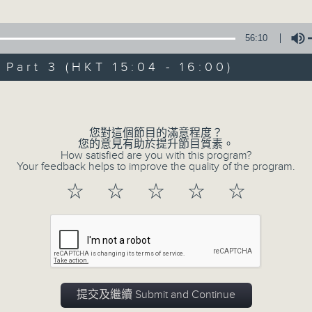
星 期 日：下 午 一 時 至 五 時
56:10
主 持 ： 何偉凌、梁之潔、林瑋婷、陳禧瑜、龍玉聲、黎曉
art 3 (HKT 15:04 - 16:00)
《戲曲天地》以播放粵曲、粵劇為主，逢星期一、三、五，開放
Volume
星期六的「金裝粵劇」則播放長篇粵劇，精挑細選各種版本
同時亦製作多元化特輯，訪問梨園、曲藝及音樂界專業人士
您對這個節目的滿意程度？
外戲曲界的活動等等，式式俱備。此外，更提供聽眾與各大
您的意見有助於提升節目質素。
How satisfied are you with this program?
親自體會紅伶做功的難度和提高欣賞水平。
Your feedback helps to improve the quality of the program.
☆
☆
☆
☆
☆
08/08/2026
節目內容
提交及繼續 Submit and Continue
節目時間：1300-1600