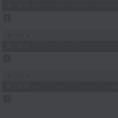
55
第一部份 Part 1 (HKT 13:05 - 14:00)
minutes,
10
seconds
Volume
90%
0
seconds
00:00
of
56
第二部份 Part 2 (HKT 14:04 - 15:00
minutes,
20
seconds
Volume
90%
0
seconds
00:00
of
56
第三部份 Part 3 (HKT 15:04 - 16:00
minutes,
10
seconds
Volume
90%