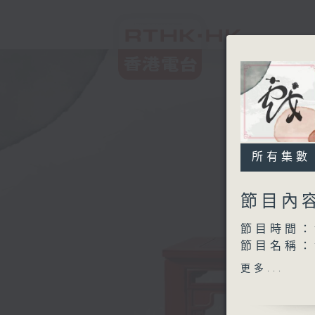
所有集數
節目內
節目時間：1
節目名稱：
節目主持：
更多...
「桃花仙子
由 鍾雲山