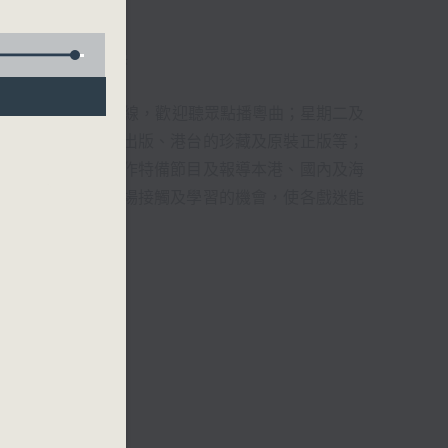
君、藍煒婷、吳立熙
1872312點唱熱線，歡迎聽眾點播粵曲；星期二及
播出，如紅伶的演出版、港台的珍藏及原裝正版等；
，邀請他們參與製作特備節目及報導本港、國內及海
紅伶透過電話、現場接觸及學習的機會，使各戲迷能