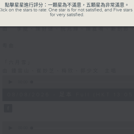
節目名稱：金裝粵劇
點擊星星進行評分：一顆星為不滿意，五顆星為非常滿意。
lick on the stars to rate: One star is for not satisfied, and Five stars 
節目主持：林瑋婷
for very satisfied.
「龍鳳爭掛帥(下)」
由 李龍、陳好逑、阮兆輝、陳嘉鳴、新劍郎
粵曲:
「六月雪」
由 鍾雲山、崔妙芝、梅欣、郭少文 主唱
0
seconds
00:00
of
2
08/08/2026 - 足本 Full (HKT 13:05 
hours,
47
minutes,
0
seconds
Volume
90%
0
seconds
00:00
of