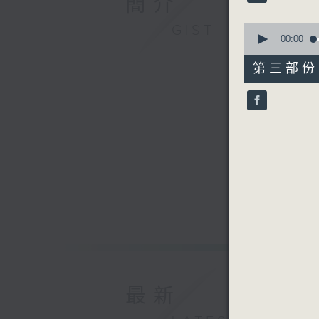
簡介
90%
0
GIST
seconds
00:00
of
56
第三部份 P
minutes,
10
seconds
90%
最新