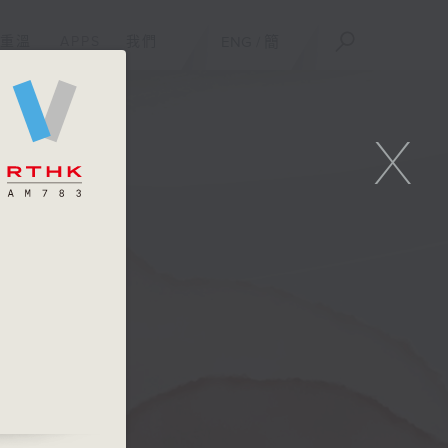
重溫
APPS
我們
ENG
/
簡
X
唱