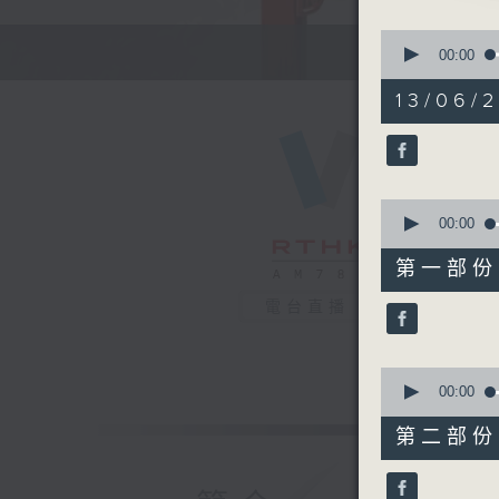
粵曲:
0
seconds
00:00
of
「春香傳之
2
13/06/2
由 羅品超
hours,
47
minutes,
0
seconds
90%
0
seconds
00:00
of
55
第一部份 P
minutes,
10
電台直播
seconds
90%
0
seconds
00:00
of
56
第二部份 P
minutes,
19
seconds