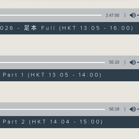
點播粵曲 ; 訪問梨園、曲藝及音樂界專業人士。
2:47:00
愛歌」
026 - 足本 Full (HKT 13:05 - 16:00)
、曹秀琴 主唱
Volume
戲曲天地
55:10
特備網頁
FACEBOOK
art 1 (HKT 13:05 - 14:00)
所有集數
Volume
您喜歡這個節目嗎?
56:19
art 2 (HKT 14:04 - 15:00)
播 出 時 間 ：
星 期 一 至 六：下 午 一 時 至 四 時
Volume