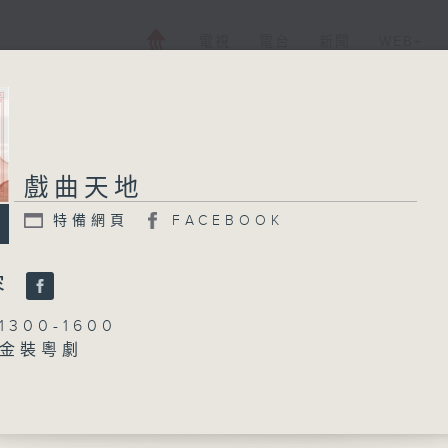
電視
電台
新聞
WEB+
戲曲天地
特備網頁
FACEBOOK
容
300-1600
金裝粵劇
林瑋婷
」
、梁素琴、梅欣、白龍珠、盧筱萍、潘小桃 主