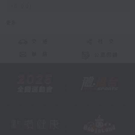
16:00)
更多 ...
交 通
社 交
聯 絡
公眾回饋