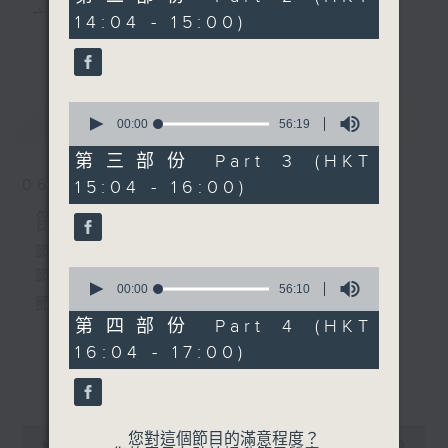
由 梁漢威、尹飛燕 主唱
minutes,
主 持 ： 何偉凌、梁之潔、林瑋婷、陳禧瑜、龍玉聲、
14:04 - 15:00)
20
3.「肥黃狗與黃鼠狼」
更多...
seconds
黎曉君、藍煒婷、吳立熙
由 梁醒波、鄭君綿、陳好
逑主唱
0
最新
《戲曲天地》以播放粵曲、粵劇為主，逢星期一、
LATEST
seconds
00:00
56:19
4.「潯陽江上月」
of
三、五，開放1872312點唱熱線，歡迎聽眾點播粵曲；
由 何家光、鄧碧雲、鄭柏
56
第三部份 Part 3 (HKT
minutes,
年 主唱
星期二及星期六的「金裝粵劇」則播放長篇粵劇，精
06/08/2026
15:04 - 16:00)
19
5.「榮歸會李仙」
seconds
挑細選各種版本播出，如紅伶的演出版、港台的珍藏
節目內容
由 任劍輝、冼劍麗 主唱
及原裝正版等；同時亦製作多元化特輯，訪問梨園、
節目時間：1300-1500
0
節目名稱：粵曲會知音
曲藝及音樂界專業人士，邀請他們參與製作特備節目
seconds
00:00
56:10
節目主持：何偉凌、龍玉聲
of
及報導本港、國內及海外戲曲界的活動等等，式式俱
56
第四部份 Part 4 (HKT
minutes,
備。此外，更提供聽眾與各大紅伶透過電話、現場接
16:04 - 17:00)
10
1. 「孝感動天」
seconds
更多...
觸及學習的機會，使各戲迷能親自體會紅伶做功的難
由 新馬師曾、鄧碧雲 主唱
度和提高欣賞水平。
0
您對這個節目的滿意程度？
seconds
00:00
2:47:00