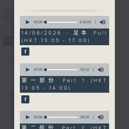
1.「血淚染遺容」
由 梁瑛、李慧 主唱
0
seconds
00:00
3:43:00
of
2.「甘露寺訴情」
戲曲天地
電台直播
3
14/06/2026 - 足本 Full
由 白玉堂主唱
hours,
(HKT 13:05 - 17:00)
43
特備網頁
FACEBOOK
3.「璇宮夜宴」
所有集數
minutes,
由馬師曾、紅線女主唱
0
seconds
您喜歡這個節目嗎?
0
節目時間：1400-1700
seconds
00:00
55:10
of
節目名稱：粵曲會知音
55
簡介
GIST
第一部份 Part 1 (HKT
節目主持：藍煒婷
minutes,
13:05 - 14:00)
10
seconds
播 出 時 間 ：
1.「艷曲醉周郎」
星 期 一 至 六：下 午 一 時 至 四 時
由 李龍、陳詠儀主唱
0
星 期 日：下 午 一 時 至 五 時
seconds
00:00
56:20
of
2.「武則天之踏雪尋梅」
56
第二部份 Part 2 (HKT