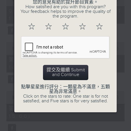
您的意見有助於提升節目質素。
of
2.「柳毅奇緣」
How satisfied are you with this program?
2
06/08/2026 - 足本 Full (HKT
Your feedback helps to improve the quality of
hours,
由 蓋鳴暉、吳美英 主唱
the program.
13:05 - 16:00)
47
minutes,
☆
☆
☆
☆
☆
0
seconds
3.「槐蔭別」
0
由 龍貫天、李鳳 主唱
seconds
00:00
55:10
of
55
第一部份 Part 1 (HKT 13:05 -
minutes,
節目時間：1500-1600
14:00)
10
提交及繼續 Submit
seconds
節目名稱：兩代同場說戲台
and Continue
節目主持：何偉凌、龍玉聲
點擊星星進行評分：一顆星為不滿意，五顆
星為非常滿意。
0
Click on the stars to rate: One star is for not
seconds
00:00
56:19
satisfied, and Five stars is for very satisfied.
of
「無雙傳之渭橋哭別、倩女回生」
56
第二部份 Part 2 (HKT 14:04 -
minutes,
由 任劍輝、李寶瑩 主唱
15:00)
19
seconds