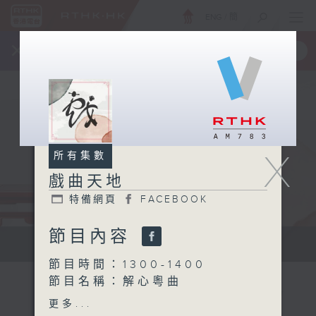
ENG
/
簡
×
全新 RTHK On The Go
取得
一手掌握 RTHK 電台、電視節目
X
所有集數
戲曲天地
特備網頁
FACEBOOK
節目內容
點播粵曲...
節目時間：1300-1400
節目名稱：解心粵曲
節目主持：藍煒婷
更多...