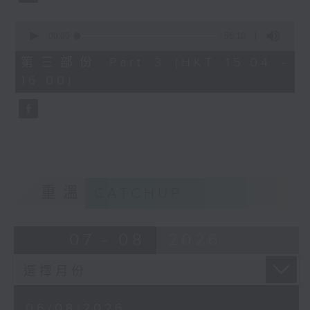
0
seconds
00:00
56:10
of
56
第三部份 Part 3 (HKT 15:04 -
minutes,
16:00)
10
seconds
重溫
CATCHUP
07 - 08
2026
06/08/2026