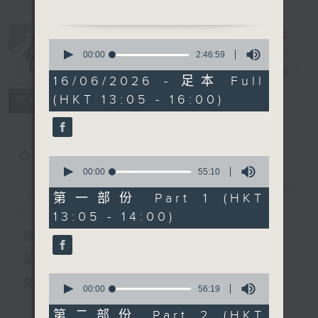
「卧薪嘗膽」
由 麥靜之、妙生、關婉芬、
0
白醒芬、李錦昌、何倩兒 主
seconds
00:00
2:46:59
of
唱
戲曲天地
電台直播
2
16/06/2026 - 足本 Full
粵曲:
hours,
(HKT 13:05 - 16:00)
46
特備網頁
FACEBOOK
1.「萬古流芳之捨子」
所有集數
minutes,
由 白慶賢、郭鳳女 主唱
59
seconds
2.「心聲淚影 」
您喜歡這個節目嗎?
0
由 薛覺先、唐雪卿 主唱
seconds
00:00
55:10
of
55
簡介
GIST
第一部份 Part 1 (HKT
minutes,
13:05 - 14:00)
10
seconds
播 出 時 間 ：
星 期 一 至 六：下 午 一 時 至 四 時
0
星 期 日：下 午 一 時 至 五 時
seconds
00:00
56:19
of
56
第二部份 Part 2 (HKT