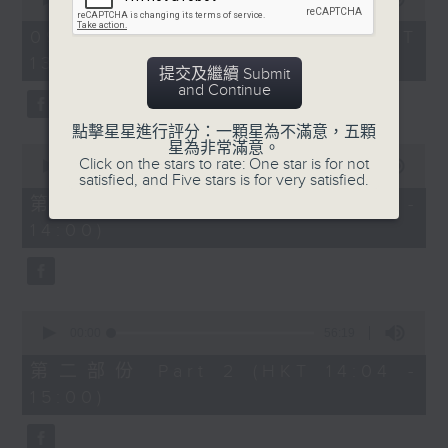
of
2. 「唔嫁」
3
09/08/2026 - 足本 Full (HKT
hours,
由 黃千歲、芳艷芬 主唱
13:05 - 17:00)
43
提交及繼續 Submit
minutes,
and Continue
0
seconds
3. 「 賣油郎」
點擊星星進行評分：一顆星為不滿意，五顆
星為非常滿意。
0
由 李海泉、陳露薇 唱
Click on the stars to rate: One star is for not
seconds
00:00
55:10
satisfied, and Five stars is for very satisfied.
of
55
第一部份 Part 1 (HKT 13:05 -
minutes,
節目時間：1400-1700
14:00)
10
seconds
節目名稱：粵曲會知音
節目主持：藍煒婷
0
seconds
00:00
56:19
of
1.「南唐春夢」
56
第二部份 Part 2 (HKT 14:04 -
minutes,
由 鄧碧雲、李寶瑩 主唱
15:00)
19
seconds