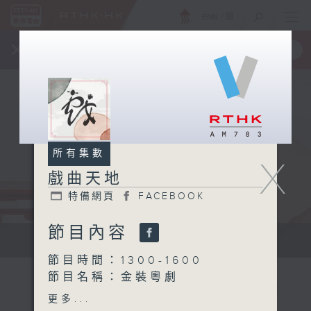
ENG
/
簡
×
全新 RTHK On The Go
取得
一手掌握 RTHK 電台、電視節目
所有集數
X
戲曲天地
特備網頁
FACEBOOK
節目內容
點播粵曲...
節目時間：1300-1600
節目名稱：金裝粵劇
節目主持：黎曉君、陳禧瑜
更多...