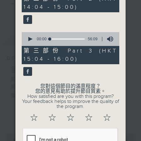
minutes,
主 持 ： 何偉凌、梁之潔、林瑋婷、陳禧瑜、龍玉聲、
14:04 - 15:00)
19
更多...
seconds
黎曉君、藍煒婷、吳立熙
0
最新
《戲曲天地》以播放粵曲、粵劇為主，逢星期一、
LATEST
seconds
00:00
56:09
of
三、五，開放1872312點唱熱線，歡迎聽眾點播粵曲；
56
第三部份 Part 3 (HKT
minutes,
星期二及星期六的「金裝粵劇」則播放長篇粵劇，精
09/08/2026
15:04 - 16:00)
9
seconds
挑細選各種版本播出，如紅伶的演出版、港台的珍藏
節目內容
及原裝正版等；同時亦製作多元化特輯，訪問梨園、
節目時間：1300-1400
您對這個節目的滿意程度？
節目名稱：解心粵曲
曲藝及音樂界專業人士，邀請他們參與製作特備節目
您的意見有助於提升節目質素。
節目主持：藍煒婷
How satisfied are you with this program?
及報導本港、國內及海外戲曲界的活動等等，式式俱
Your feedback helps to improve the quality of
the program.
備。此外，更提供聽眾與各大紅伶透過電話、現場接
1.「殘夢」
☆
☆
☆
☆
☆
更多...
觸及學習的機會，使各戲迷能親自體會紅伶做功的難
由 朱秀英 主唱
度和提高欣賞水平。
0
seconds
00:00
3:43:00