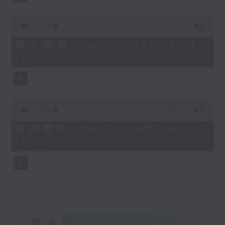
2. 「桃花緣」
由 梁兆明、蔣文端 主唱
0
seconds
00:00
56:20
of
56
第三部份 Part 3 (HKT 15:04 -
3.「十奏嚴嵩之寫表 」
minutes,
16:00)
20
seconds
由 麥炳榮、鳳凰女 主唱
4.「一代天嬌 」
0
seconds
00:00
56:10
由 紅線女 主唱
of
56
第四部份 Part 4 (HKT 16:04 -
minutes,
17:00)
10
5.「西施之五湖泛舟」
seconds
由 林錦堂、南鳳 主唱
6.「長城恨 」
由 龍貫天、何杜瑞卿 主唱
重溫
CATCHUP