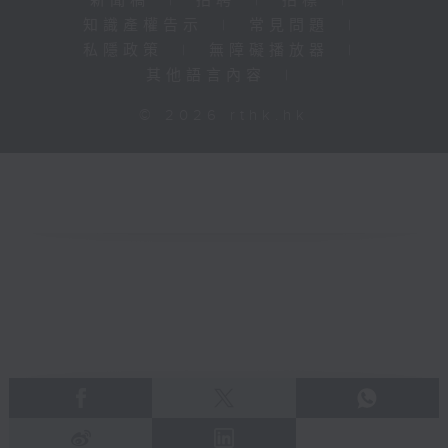
新聞稿
|
招聘
|
招標
|
知識產權告示
|
常見問題
|
私隱政策
|
無障礙播放器
|
其他語言內容
|
© 2026 rthk.hk