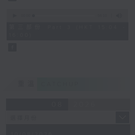
0
seconds
00:00
56:10
3. 「宋徽宗與李師師之詞禍」
of
56
由 林錦堂、謝曉瑩 主唱
第三部份 Part 3 (HKT 15:04 -
minutes,
16:00)
10
seconds
4. 「蝴蝶夫人」
由 劉善初、白鳳瑛 主唱
重溫
CATCHUP
08
2026
10/08/2026