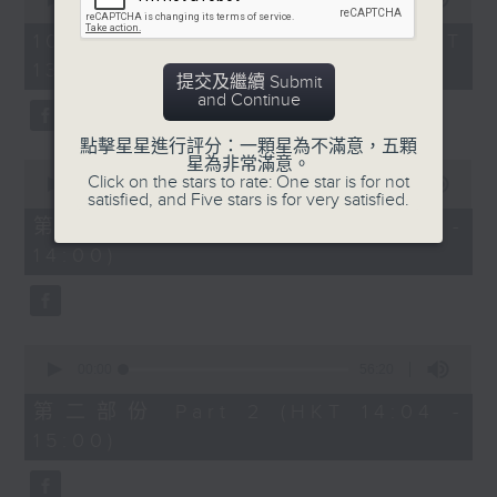
of
節目時間：1335-1400
2
10/08/2026 - 足本 Full (HKT
節目名稱：粵曲會知音
hours,
13:05 - 16:00)
47
節目主持：梁之潔
提交及繼續 Submit
minutes,
and Continue
0
seconds
「蘇小妹三難新郎」
點擊星星進行評分：一顆星為不滿意，五顆
由 陳笑風、李鳳 主唱
星為非常滿意。
0
Click on the stars to rate: One star is for not
seconds
00:00
55:10
satisfied, and Five stars is for very satisfied.
of
55
第一部份 Part 1 (HKT 13:05 -
節目時間：1400-1600
minutes,
14:00)
10
節目名稱：鑼鼓響 想點就點
seconds
節目主持：梁之潔
1. 「游龍戲鳳」
0
seconds
00:00
56:20
由 任劍輝、紅線女 主唱
of
56
第二部份 Part 2 (HKT 14:04 -
minutes,
15:00)
20
2. 「子見南子」
seconds
由 阮兆輝、鄧美玲 主唱