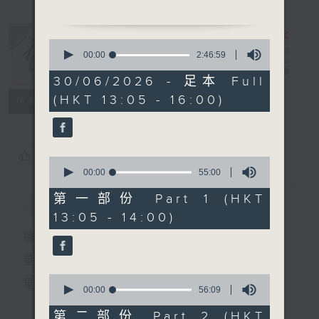
「枇杷巷口故人來」
由 任劍輝、白雪仙、半日
0
安、林家聲、任冰兒 主唱
seconds
00:00
2:46:59
of
粵曲:
戲曲天地
電台直播
2
30/06/2026 - 足本 Full
1.「唐明皇與楊貴妃之楊梅爭
hours,
(HKT 13:05 - 16:00)
46
特備網頁
FACEBOOK
寵 」
所有集數
minutes,
由 吳仟峰、南鳳、陳嘉鳴 主
59
seconds
唱
您喜歡這個節目嗎?
0
2.「洛神之祭宓妃 」
seconds
00:00
55:00
of
由 黃德正 主唱
55
簡介
GIST
第一部份 Part 1 (HKT
minutes,
13:05 - 14:00)
0
seconds
播 出 時 間 ：
星 期 一 至 六：下 午 一 時 至 四 時
0
星 期 日：下 午 一 時 至 五 時
seconds
00:00
56:09
of
56
第二部份 Part 2 (HKT