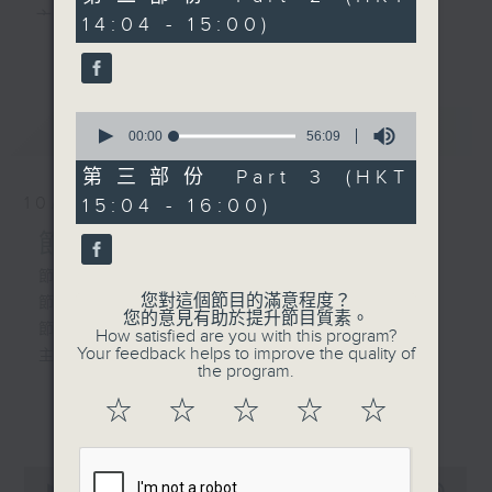
minutes,
主 持 ： 何偉凌、梁之潔、林瑋婷、陳禧瑜、龍玉聲、
14:04 - 15:00)
9
更多...
seconds
黎曉君、藍煒婷、吳立熙
0
最新
《戲曲天地》以播放粵曲、粵劇為主，逢星期一、
LATEST
seconds
00:00
56:09
of
三、五，開放1872312點唱熱線，歡迎聽眾點播粵曲；
56
第三部份 Part 3 (HKT
minutes,
星期二及星期六的「金裝粵劇」則播放長篇粵劇，精
10/08/2026
15:04 - 16:00)
9
seconds
挑細選各種版本播出，如紅伶的演出版、港台的珍藏
節目內容
及原裝正版等；同時亦製作多元化特輯，訪問梨園、
節目時間：1300-1335
您對這個節目的滿意程度？
節目名稱：吾知戲班講乜話
曲藝及音樂界專業人士，邀請他們參與製作特備節目
您的意見有助於提升節目質素。
節目主持：黃可柔
How satisfied are you with this program?
及報導本港、國內及海外戲曲界的活動等等，式式俱
Your feedback helps to improve the quality of
主題: 靶子(把子)
the program.
備。此外，更提供聽眾與各大紅伶透過電話、現場接
☆
☆
☆
☆
☆
更多...
觸及學習的機會，使各戲迷能親自體會紅伶做功的難
「楊門女將之探谷」
度和提高欣賞水平。
由 李寶瑩 主唱
0
seconds
00:00
2:47:00