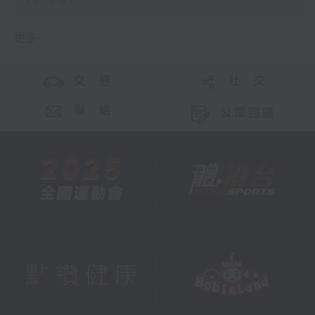
更多 ...
交 通
社 交
聯 絡
公眾回饋