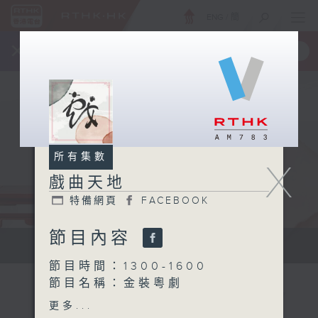
ENG
/
簡
×
全新 RTHK On The Go
取得
一手掌握 RTHK 電台、電視節目
所有集數
X
戲曲天地
特備網頁
FACEBOOK
節目內容
點播粵曲...
節目時間：1300-1600
節目名稱：金裝粵劇
節目主持：黎曉君、藍煒婷
更多...