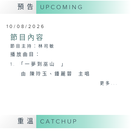
預告
UPCOMING
10/08/2026
節目內容
節目主持：林司敏
播放曲目：
1. 「一夢到巫山 」
由 陳玲玉、鍾麗蓉 主唱
更多...
2. 「楊玉環歸天」
由 李慧 主唱
重溫
CATCHUP
3. 「笑傲江湖之荒山訂情」