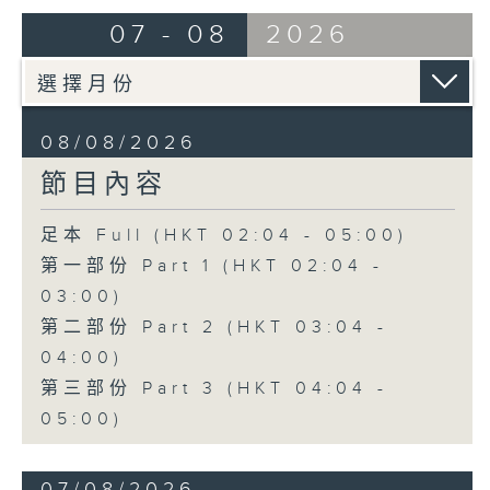
由 崔慶麟、曾慧 主唱
07 - 08
2026
4. 「海棠香影月中搖」
由 嚴淑芳 主唱
08/08/2026
節目內容
5. 「夢會巫山」
由 陳小漢、蔣文端 主唱
足本 Full (HKT 02:04 - 05:00)
第一部份 Part 1 (HKT 02:04 -
6. 「魂夢繞山河」
03:00)
由 李少芳 、許蓓 主唱
第二部份 Part 2 (HKT 03:04 -
04:00)
第三部份 Part 3 (HKT 04:04 -
05:00)
07/08/2026