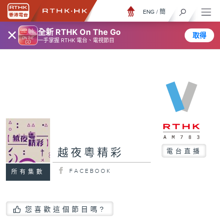
ENG
/
簡
×
全新 RTHK On The Go
取得
一手掌握 RTHK 電台、電視節目
越夜粵精彩
電台直播
FACEBOOK
所有集數
您喜歡這個節目嗎?