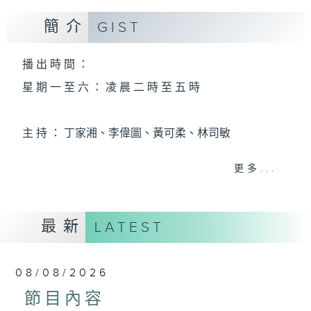
簡介
GIST
播 出 時 間 ：
星 期 一 至 六 ： 凌 晨 二 時 至 五 時
主 持 ： 丁家湘、李偉圖、黃可柔、林司敏
更多...
香港電台第五台由2014年7月28日凌晨二時開始，推出
每週6天，逢星期一至六凌晨二時至五時的粵曲節目，
最新
務求令每一個晚上越夜「粤」精彩。
LATEST
08/08/2026
節目內容