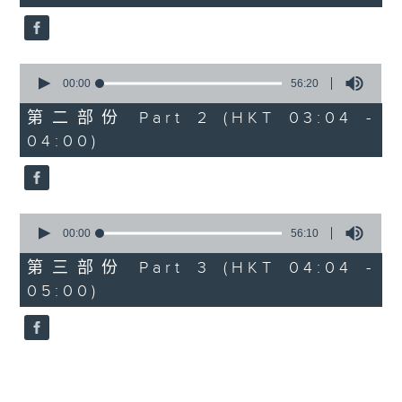
seconds
5. 「鸞飄鳳更飄」
由 黃一鳴、盧筱萍 主唱
0
seconds
00:00
56:20
of
6. 「花落始逢君」
56
第二部份 Part 2 (HKT 03:04 -
minutes,
由 張月兒、伍木蘭 主唱
04:00)
20
seconds
0
seconds
00:00
56:10
of
56
第三部份 Part 3 (HKT 04:04 -
minutes,
05:00)
10
seconds