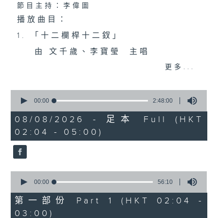
節目主持：李偉圖
播放曲目：
1. 「十二欄桿十二釵」
由 文千歲、李寶瑩 主唱
更多...
2. 「春暖花開醉杏樓」
0
由 黃麗冰 主唱
seconds
00:00
2:48:00
of
2
08/08/2026 - 足本 Full (HKT
hours,
02:04 - 05:00)
3. 「怡紅公子祭瀟湘之葬花」
48
minutes,
0
由 蓋鳴暉、尹飛燕 主唱
seconds
0
4. 「火海君臣」
seconds
00:00
56:10
of
由 龍貫天、丁凡 主唱
56
第一部份 Part 1 (HKT 02:04 -
minutes,
03:00)
10