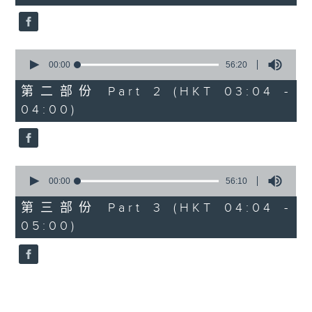
seconds
5. 「鸞飄鳳更飄」
由 黃一鳴、盧筱萍 主唱
0
seconds
00:00
56:20
of
6. 「花落始逢君」
56
第二部份 Part 2 (HKT 03:04 -
minutes,
由 張月兒、伍木蘭 主唱
04:00)
20
seconds
0
seconds
00:00
56:10
of
56
第三部份 Part 3 (HKT 04:04 -
minutes,
05:00)
10
seconds