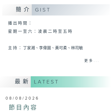
簡介
GIST
播 出 時 間 ：
星 期 一 至 六 ： 凌 晨 二 時 至 五 時
主 持 ： 丁家湘、李偉圖、黃可柔、林司敏
更多...
香港電台第五台由2014年7月28日凌晨二時開始，推出
每週6天，逢星期一至六凌晨二時至五時的粵曲節目，
最新
務求令每一個晚上越夜「粤」精彩。
LATEST
08/08/2026
節目內容