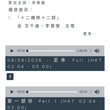
節目主持：李偉圖
播放曲目：
1. 「十二欄桿十二釵」
由 文千歲、李寶瑩 主唱
更多...
2. 「春暖花開醉杏樓」
0
由 黃麗冰 主唱
seconds
00:00
2:48:00
of
2
08/08/2026 - 足本 Full (HKT
hours,
02:04 - 05:00)
3. 「怡紅公子祭瀟湘之葬花」
48
minutes,
0
由 蓋鳴暉、尹飛燕 主唱
seconds
0
4. 「火海君臣」
seconds
00:00
56:10
of
由 龍貫天、丁凡 主唱
56
第一部份 Part 1 (HKT 02:04 -
minutes,
03:00)
10