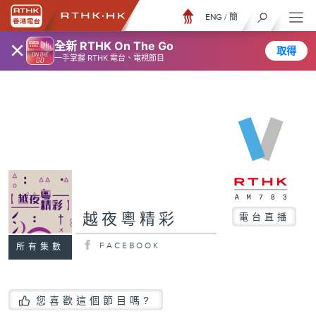
ENG
/
簡
×
全新 RTHK On The Go
取得
一手掌握 RTHK 電台、電視節目
越夜粵精彩
電台直播
FACEBOOK
所有集數
您喜歡這個節目嗎?