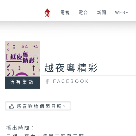
電視
電台
新聞
WEB+
越夜粵精彩
FACEBOOK
所有集數
您喜歡這個節目嗎?
播 出 時 間 ：