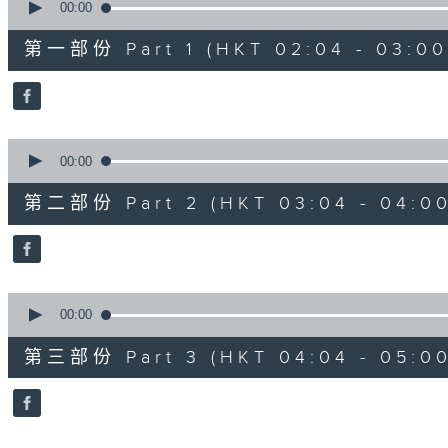
seconds
00:00
of
56
第一部份 Part 1 (HKT 02:04 - 03:00
minutes,
10
seconds
Volume
90%
0
seconds
00:00
of
56
第二部份 Part 2 (HKT 03:04 - 04:00
minutes,
19
seconds
Volume
90%
0
seconds
00:00
of
56
第三部份 Part 3 (HKT 04:04 - 05:00
minutes,
9
seconds
Volume
90%