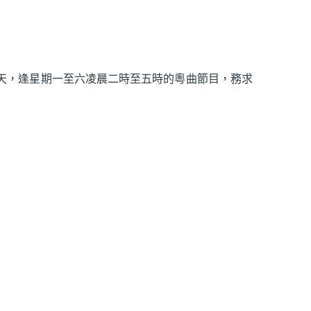
週6天，逢星期一至六凌晨二時至五時的粵曲節目，務求