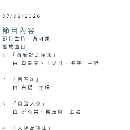
07/08/2026
節目內容
節目主持：黃可柔
播放曲目：
1. 「西廂記之賴柬」
由 白慶賢、王戈丹、梅芬 主唱
2. 「賣春愁」
由 白楊 主唱
3. 「風流大俠」
由 靳永棠、梁玉卿 主唱
4. 「人隔萬重山」