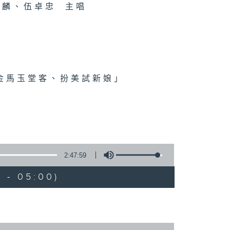
麟、伍卓忠 主唱
、金馬玉堂客、扮美試新娘」
2:47:59
 - 05:00)