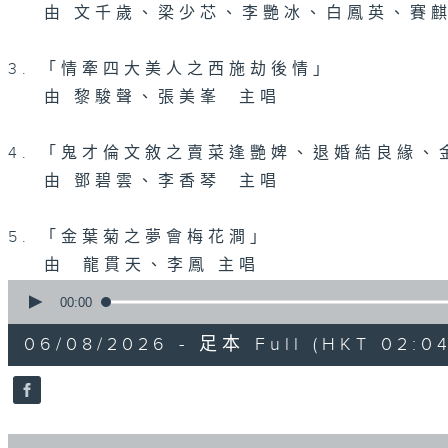
由 文千歲、梁少芯、李艷冰、白鳳英、賽麒
3. 「情牽四大美人之西施劫後情」
由 黎駿聲、張美峯 主唱
4. 「鬼才倫文敘之賣菜逢艷婢、退婚結良緣
由 鄧碧雲、李香琴 主唱
5. 「金葉菊之夢會梅花澗」
由 龍貫天、李鳳 主唱
0
seconds
00:00
of
2
06/08/2026 - 足本 Full (HKT 02:04
hours,
47
minutes,
59
seconds
Volume
90%
0