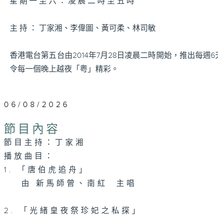
星 期 一 至 六 ： 凌 晨 二 時 至 五 時
主 持 ： 丁家湘、李偉圖、黃可柔、林司敏
香港電台第五台由2014年7月28日凌晨二時開始，推出每
令每一個晚上越夜「粤」精彩。
06/08/2026
節目內容
節目主持：丁家湘
播放曲目：
1. 「唐伯虎追舟」
由 新馬師曾、南紅 主唱
2. 「光緒皇夜祭珍妃之私探」