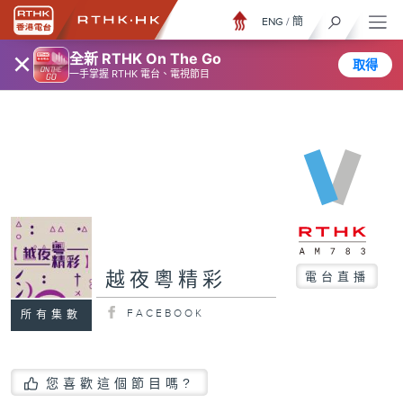
ENG
/
簡
×
全新 RTHK On The Go
取得
一手掌握 RTHK 電台、電視節目
越夜粵精彩
電台直播
FACEBOOK
所有集數
您喜歡這個節目嗎?