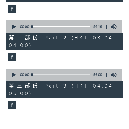
seconds
5. 「夢會巫山」
由 陳小漢、蔣文端 主唱
0
seconds
00:00
56:19
of
6. 「魂夢繞山河」
56
第二部份 Part 2 (HKT 03:04 -
minutes,
由 李少芳 、許蓓 主唱
04:00)
19
seconds
0
seconds
00:00
56:09
of
56
第三部份 Part 3 (HKT 04:04 -
minutes,
05:00)
9
seconds