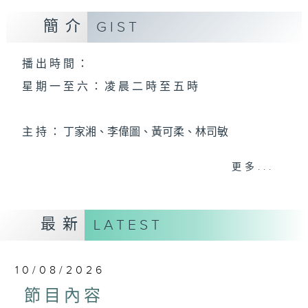
簡介
GIST
播 出 時 間 ：
星 期 一 至 六 ： 凌 晨 二 時 至 五 時
主 持 ： 丁家湘、李偉圖、黃可柔、林司敏
更多...
香港電台第五台由2014年7月28日凌晨二時開始，推出
每週6天，逢星期一至六凌晨二時至五時的粵曲節目，
最新
務求令每一個晚上越夜「粤」精彩。
LATEST
10/08/2026
節目內容