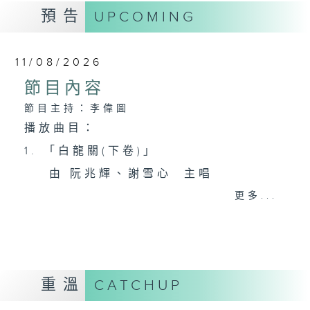
預告
UPCOMING
11/08/2026
節目內容
節目主持：李偉圖
播放曲目：
1. 「白龍關(下卷)」
由 阮兆輝、謝雪心 主唱
更多...
2. 「刺虎」
由 麥炳榮、鳳凰女 主唱
重溫
CATCHUP
3. 「幾度悔情慳」