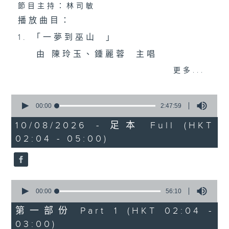
節目主持：林司敏
播放曲目：
1. 「一夢到巫山 」
由 陳玲玉、鍾麗蓉 主唱
更多...
2. 「楊玉環歸天」
0
由 李慧 主唱
seconds
00:00
2:47:59
of
2
10/08/2026 - 足本 Full (HKT
hours,
02:04 - 05:00)
3. 「笑傲江湖之荒山訂情」
47
minutes,
59
由 崔慶麟、曾慧 主唱
seconds
0
4. 「海棠香影月中搖」
seconds
00:00
56:10
of
由 嚴淑芳 主唱
56
第一部份 Part 1 (HKT 02:04 -
minutes,
03:00)
10