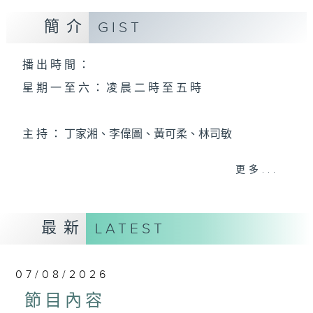
簡介
GIST
播 出 時 間 ：
星 期 一 至 六 ： 凌 晨 二 時 至 五 時
主 持 ： 丁家湘、李偉圖、黃可柔、林司敏
更多...
香港電台第五台由2014年7月28日凌晨二時開始，推出
每週6天，逢星期一至六凌晨二時至五時的粵曲節目，
最新
務求令每一個晚上越夜「粤」精彩。
LATEST
07/08/2026
節目內容