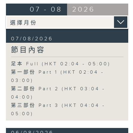
由 蓋鳴暉、尹飛燕 主唱
07 - 08
2026
4. 「火海君臣」
由 龍貫天、丁凡 主唱
07/08/2026
節目內容
5. 「鸞飄鳳更飄」
由 黃一鳴、盧筱萍 主唱
足本 Full (HKT 02:04 - 05:00)
第一部份 Part 1 (HKT 02:04 -
6. 「花落始逢君」
03:00)
由 張月兒、伍木蘭 主唱
第二部份 Part 2 (HKT 03:04 -
04:00)
第三部份 Part 3 (HKT 04:04 -
05:00)
06/08/2026