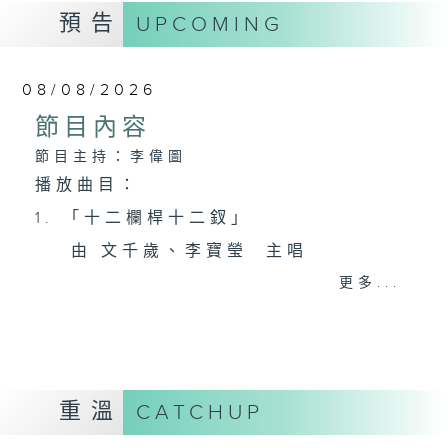
預告
UPCOMING
08/08/2026
節目內容
節目主持：李偉圖
播放曲目：
1. 「十二欄桿十二釵」
由 文千歲、李寶瑩 主唱
更多...
2. 「春暖花開醉杏樓」
由 黃麗冰 主唱
重溫
CATCHUP
3. 「怡紅公子祭瀟湘之葬花」