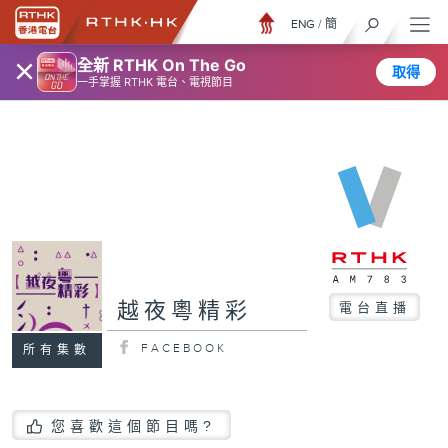
ENG
/
簡
×
全新 RTHK On The Go
取得
一手掌握 RTHK 電台、電視節目
越夜粵精彩
電台直播
FACEBOOK
所有集數
您喜歡這個節目嗎?