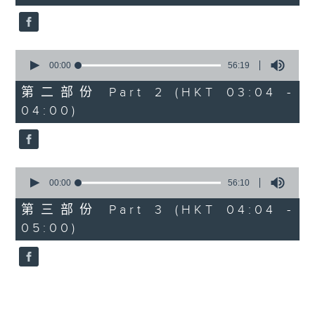
seconds
5. 「橫財就手」
由 何大傻、小飛紅 主唱
0
seconds
00:00
56:19
of
6. 「花木蘭之柳營步月」
56
第二部份 Part 2 (HKT 03:04 -
minutes,
由 梁耀安、何萍 主唱
04:00)
19
seconds
7. 「腸斷大江東」
0
由 劉鳳 主唱
seconds
00:00
56:10
of
56
第三部份 Part 3 (HKT 04:04 -
minutes,
05:00)
10
seconds