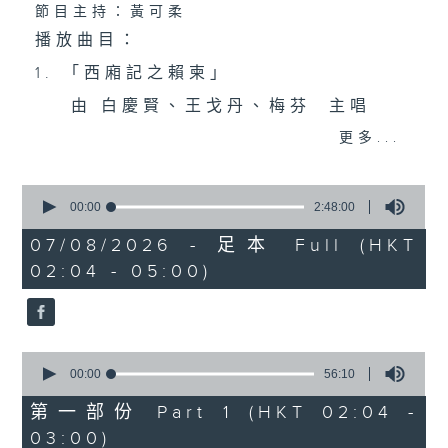
節目主持：黃可柔
播放曲目：
1. 「西廂記之賴柬」
由 白慶賢、王戈丹、梅芬 主唱
更多...
2. 「賣春愁」
0
由 白楊 主唱
seconds
00:00
2:48:00
of
2
07/08/2026 - 足本 Full (HKT
hours,
02:04 - 05:00)
3. 「風流大俠」
48
minutes,
0
由 靳永棠、梁玉卿 主唱
seconds
0
4. 「人隔萬重山」
seconds
00:00
56:10
of
由 張惠芳、胡美倫 主唱
56
第一部份 Part 1 (HKT 02:04 -
minutes,
03:00)
10