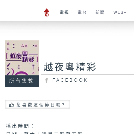
電視
電台
新聞
WEB+
越夜粵精彩
FACEBOOK
所有集數
您喜歡這個節目嗎?
播 出 時 間 ：