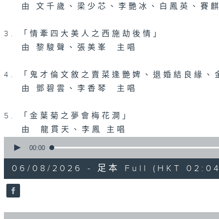
由 文千歲、梁少芯、李艷冰、白鳳英、賽麒
3. 「情牽四大美人之西施劫後情」
由 黎駿聲、張美峯 主唱
4. 「鬼才倫文敘之賣菜逢艷婢、退婚結良緣
由 鄧碧雲、李香琴 主唱
5. 「金葉菊之夢會梅花澗」
由 龍貫天、李鳳 主唱
0
seconds
00:00
of
2
06/08/2026 - 足本 Full (HKT 02:04
hours,
47
minutes,
59
seconds
Volume
90%
0