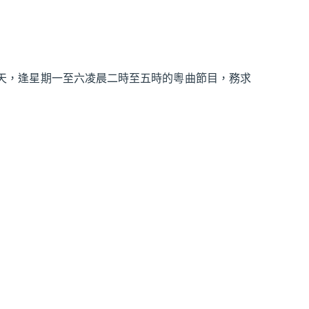
週6天，逢星期一至六凌晨二時至五時的粵曲節目，務求