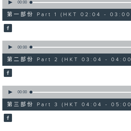
seconds
00:00
of
56
第一部份 Part 1 (HKT 02:04 - 03:00
minutes,
10
seconds
Volume
90%
0
seconds
00:00
of
56
第二部份 Part 2 (HKT 03:04 - 04:00
minutes,
19
seconds
Volume
90%
0
seconds
00:00
of
56
第三部份 Part 3 (HKT 04:04 - 05:00
minutes,
9
seconds
Volume
90%