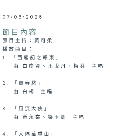
07/08/2026
節目內容
節目主持：黃可柔
播放曲目：
1. 「西廂記之賴柬」
由 白慶賢、王戈丹、梅芬 主唱
2. 「賣春愁」
由 白楊 主唱
3. 「風流大俠」
由 靳永棠、梁玉卿 主唱
4. 「人隔萬重山」