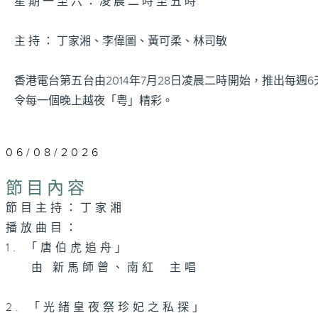
星 期 一 至 六 ： 凌 晨 二 時 至 五 時
主 持 ： 丁家湘、李偉圖、黃可柔、林司敏
香港電台第五台由2014年7月28日凌晨二時開始，推出每
令每一個晚上越夜「粤」精彩。
06/08/2026
節目內容
節目主持：丁家湘
播放曲目：
1. 「唐伯虎追舟」
由 新馬師曾、南紅 主唱
2. 「光緒皇夜祭珍妃之私探」