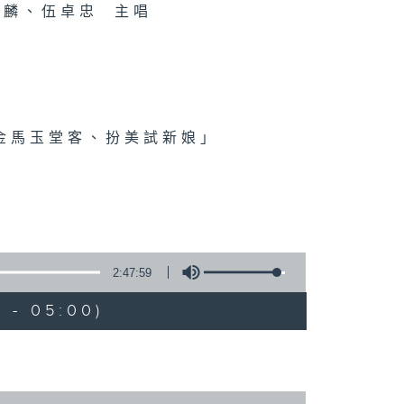
麟、伍卓忠 主唱
、金馬玉堂客、扮美試新娘」
2:47:59
 - 05:00)