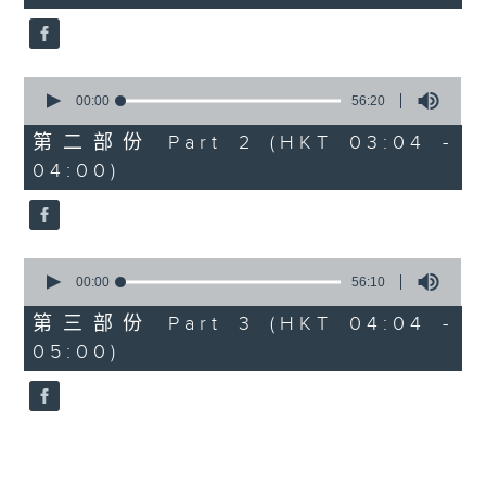
seconds
5. 「鸞飄鳳更飄」
由 黃一鳴、盧筱萍 主唱
0
seconds
00:00
56:20
of
6. 「花落始逢君」
56
第二部份 Part 2 (HKT 03:04 -
minutes,
由 張月兒、伍木蘭 主唱
04:00)
20
seconds
0
seconds
00:00
56:10
of
56
第三部份 Part 3 (HKT 04:04 -
minutes,
05:00)
10
seconds