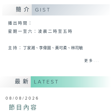
簡介
GIST
播 出 時 間 ：
星 期 一 至 六 ： 凌 晨 二 時 至 五 時
主 持 ： 丁家湘、李偉圖、黃可柔、林司敏
更多...
香港電台第五台由2014年7月28日凌晨二時開始，推出
每週6天，逢星期一至六凌晨二時至五時的粵曲節目，
最新
務求令每一個晚上越夜「粤」精彩。
LATEST
08/08/2026
節目內容