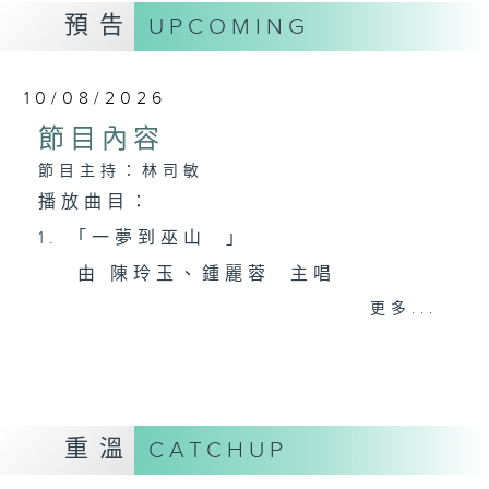
預告
UPCOMING
10/08/2026
節目內容
節目主持：林司敏
播放曲目：
1. 「一夢到巫山 」
由 陳玲玉、鍾麗蓉 主唱
更多...
2. 「楊玉環歸天」
由 李慧 主唱
重溫
CATCHUP
3. 「笑傲江湖之荒山訂情」