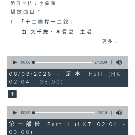
節目主持：李偉圖
播放曲目：
1. 「十二欄桿十二釵」
由 文千歲、李寶瑩 主唱
更多...
2. 「春暖花開醉杏樓」
0
由 黃麗冰 主唱
seconds
00:00
2:48:00
of
2
08/08/2026 - 足本 Full (HKT
hours,
02:04 - 05:00)
3. 「怡紅公子祭瀟湘之葬花」
48
minutes,
0
由 蓋鳴暉、尹飛燕 主唱
seconds
0
4. 「火海君臣」
seconds
00:00
56:10
of
由 龍貫天、丁凡 主唱
56
第一部份 Part 1 (HKT 02:04 -
minutes,
03:00)
10