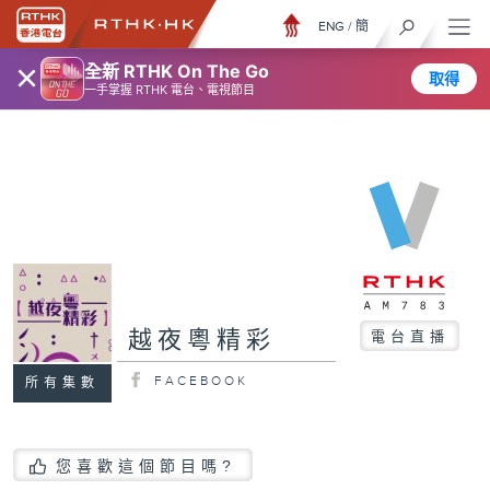
ENG
/
簡
×
全新 RTHK On The Go
取得
一手掌握 RTHK 電台、電視節目
越夜粵精彩
電台直播
FACEBOOK
所有集數
您喜歡這個節目嗎?