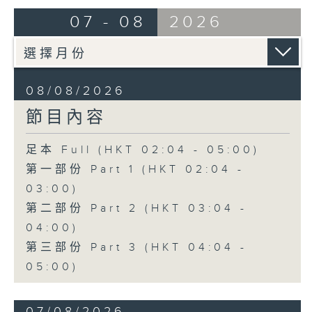
由 崔慶麟、曾慧 主唱
07 - 08
2026
4. 「海棠香影月中搖」
由 嚴淑芳 主唱
08/08/2026
節目內容
5. 「夢會巫山」
由 陳小漢、蔣文端 主唱
足本 Full (HKT 02:04 - 05:00)
第一部份 Part 1 (HKT 02:04 -
6. 「魂夢繞山河」
03:00)
由 李少芳 、許蓓 主唱
第二部份 Part 2 (HKT 03:04 -
04:00)
第三部份 Part 3 (HKT 04:04 -
05:00)
07/08/2026