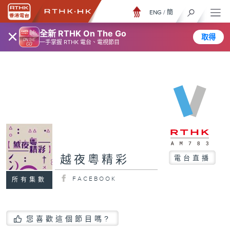
ENG
/
簡
×
全新 RTHK On The Go
取得
一手掌握 RTHK 電台、電視節目
越夜粵精彩
電台直播
FACEBOOK
所有集數
您喜歡這個節目嗎?