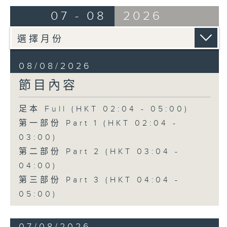
由 崔慶麟、曾慧 主唱
07 - 08
2026
4. 「海棠香影月中搖」
由 嚴淑芳 主唱
08/08/2026
節目內容
5. 「夢會巫山」
由 陳小漢、蔣文端 主唱
足本 Full (HKT 02:04 - 05:00)
第一部份 Part 1 (HKT 02:04 -
6. 「魂夢繞山河」
03:00)
由 李少芳 、許蓓 主唱
第二部份 Part 2 (HKT 03:04 -
04:00)
第三部份 Part 3 (HKT 04:04 -
05:00)
07/08/2026