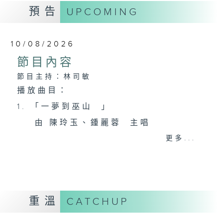
預告
UPCOMING
10/08/2026
節目內容
節目主持：林司敏
播放曲目：
1. 「一夢到巫山 」
由 陳玲玉、鍾麗蓉 主唱
更多...
2. 「楊玉環歸天」
由 李慧 主唱
重溫
CATCHUP
3. 「笑傲江湖之荒山訂情」