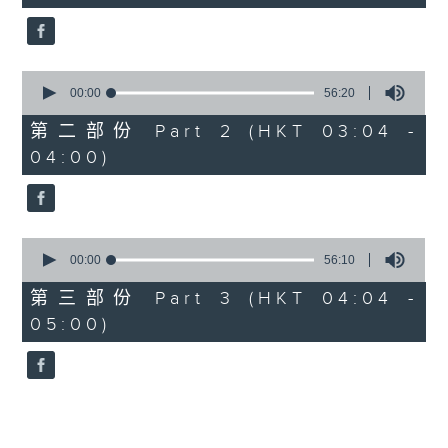
seconds
5. 「鸞飄鳳更飄」
由 黃一鳴、盧筱萍 主唱
0
seconds
00:00
56:20
of
6. 「花落始逢君」
56
第二部份 Part 2 (HKT 03:04 -
minutes,
由 張月兒、伍木蘭 主唱
04:00)
20
seconds
0
seconds
00:00
56:10
of
56
第三部份 Part 3 (HKT 04:04 -
minutes,
05:00)
10
seconds