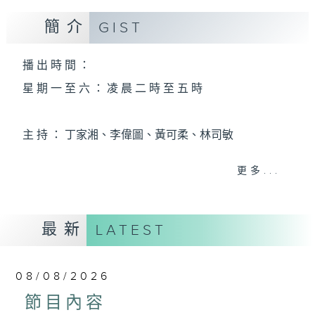
簡介
GIST
播 出 時 間 ：
星 期 一 至 六 ： 凌 晨 二 時 至 五 時
主 持 ： 丁家湘、李偉圖、黃可柔、林司敏
更多...
香港電台第五台由2014年7月28日凌晨二時開始，推出
每週6天，逢星期一至六凌晨二時至五時的粵曲節目，
最新
務求令每一個晚上越夜「粤」精彩。
LATEST
08/08/2026
節目內容