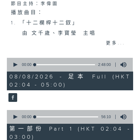
節目主持：李偉圖
播放曲目：
1. 「十二欄桿十二釵」
由 文千歲、李寶瑩 主唱
更多...
2. 「春暖花開醉杏樓」
0
由 黃麗冰 主唱
seconds
00:00
2:48:00
of
2
08/08/2026 - 足本 Full (HKT
hours,
02:04 - 05:00)
3. 「怡紅公子祭瀟湘之葬花」
48
minutes,
0
由 蓋鳴暉、尹飛燕 主唱
seconds
0
4. 「火海君臣」
seconds
00:00
56:10
of
由 龍貫天、丁凡 主唱
56
第一部份 Part 1 (HKT 02:04 -
minutes,
03:00)
10