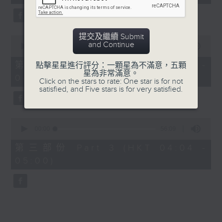
seconds
由 鄧碧雲、李香琴 主唱
提交及繼續 Submit
0
5. 「金葉菊之夢會梅花澗」
and Continue
seconds
00:00
56:19
of
由 龍貫天、李鳳 主唱
56
第二部份 Part 2 (HKT 03:04 -
點擊星星進行評分：一顆星為不滿意，五顆
minutes,
星為非常滿意。
04:00)
19
Click on the stars to rate: One star is for not
seconds
satisfied, and Five stars is for very satisfied.
0
seconds
00:00
56:09
of
56
第三部份 Part 3 (HKT 04:04 -
minutes,
05:00)
9
seconds