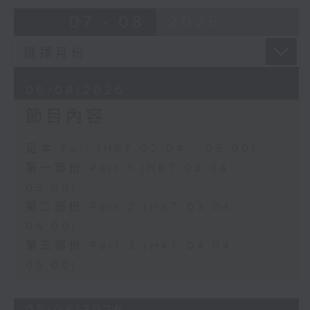
由 靳永棠、梁玉卿 主唱
07 - 08
2026
4. 「人隔萬重山」
由 張惠芳、胡美倫 主唱
06/08/2026
節目內容
5. 「橫財就手」
由 何大傻、小飛紅 主唱
足本 Full (HKT 02:04 - 05:00)
第一部份 Part 1 (HKT 02:04 -
6. 「花木蘭之柳營步月」
03:00)
由 梁耀安、何萍 主唱
第二部份 Part 2 (HKT 03:04 -
04:00)
第三部份 Part 3 (HKT 04:04 -
7. 「腸斷大江東」
05:00)
由 劉鳳 主唱
05/08/2026