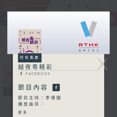
ENG
/
簡
×
全新 RTHK On The Go
取得
一手掌握 RTHK 電台、電視節目
X
所有集數
越夜粵精彩
FACEBOOK
越夜粵精彩
電台直播
節目內容
FACEBOOK
所有集數
節目主持：李偉圖
播放曲目：
1. 「白蛇傳之合鉢」
您喜歡這個節目嗎?
更多...
由 阮兆輝 、李寶瑩 主