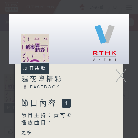
ENG
/
簡
×
全新 RTHK On The Go
取得
一手掌握 RTHK 電台、電視節目
X
所有集數
越夜粵精彩
FACEBOOK
越夜粵精彩
電台直播
節目內容
FACEBOOK
所有集數
節目主持：黃可柔
播放曲目：
1. 「唐明皇憶貴妃」
您喜歡這個節目嗎?
更多...
由 李銀嬌 主唱