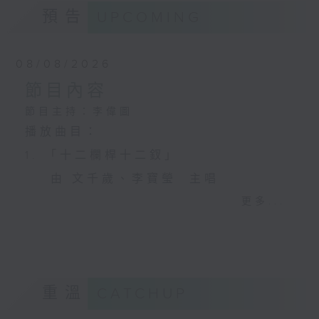
預告
UPCOMING
08/08/2026
節目內容
節目主持：李偉圖
播放曲目：
1. 「十二欄桿十二釵」
由 文千歲、李寶瑩 主唱
更多...
2. 「春暖花開醉杏樓」
由 黃麗冰 主唱
重溫
CATCHUP
3. 「怡紅公子祭瀟湘之葬花」