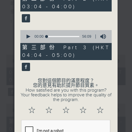
minutes,
節目主持：黃可柔
03:04 - 04:00)
20
seconds
播放曲目：
1. 「西廂記之賴柬」
由 白慶賢、王戈丹、梅芬 主唱
0
seconds
00:00
56:09
更多...
of
56
第三部份 Part 3 (HKT
2. 「賣春愁」
minutes,
04:04 - 05:00)
9
0
seconds
由 白楊 主唱
seconds
00:00
2:48:00
of
2
07/08/2026 - 足本 Full (HKT
hours,
02:04 - 05:00)
3. 「風流大俠」
48
您對這個節目的滿意程度？
minutes,
您的意見有助於提升節目質素。
0
由 靳永棠、梁玉卿 主唱
How satisfied are you with this program?
seconds
Your feedback helps to improve the quality of
the program.
0
4. 「人隔萬重山」
☆
☆
☆
☆
☆
seconds
00:00
56:10
of
由 張惠芳、胡美倫 主唱
56
第一部份 Part 1 (HKT 02:04 -
minutes,
03:00)
10