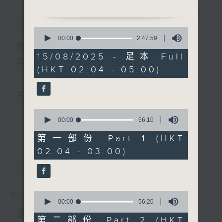
簡介
GIST
2. 「吳地風光」
0
由 梁瑛、李慧 主唱
seconds
00:00
2:47:59
播 出 時 間 ：
of
2
15/08/2025 - 足本 Full
3. 「鳳閣審蛟龍」
hours,
星 期 一 至 六 ： 凌 晨 二 時 至 五 時
(HKT 02:04 - 05:00)
47
由 譚家寶、楊麗紅 主唱
minutes,
59
seconds
4. 「鸞鳳和鳴」
主 持 ： 丁家湘、李偉圖、黃可柔、林司敏
由 張寶強、白鳳瑛 主唱
0
seconds
00:00
56:10
更多...
香港電台第五台由2014年7月28日凌晨二時開始，推出
of
5. 「孤雁再還巢」
56
第一部份 Part 1 (HKT
由 李龍 主唱
minutes,
每週6天，逢星期一至六凌晨二時至五時的粵曲節目，
02:04 - 03:00)
10
seconds
最新
務求令每一個晚上越夜「粤」精彩。
LATEST
6. 「武則天之鐵掌拒柔情 」
由 龍貫天、鍾麗蓉 主唱
0
07/08/2026
seconds
00:00
56:20
of
節目內容
56
第二部份 Part 2 (HKT