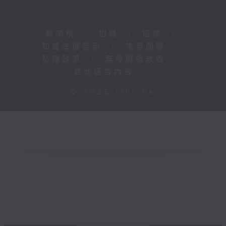
新聞稿
|
招聘
|
招標
|
知識產權告示
|
常見問題
|
私隱政策
|
無障礙播放器
|
其他語言內容
|
© 2026 rthk.hk