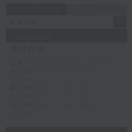
由 蓋鳴暉、尹飛燕 主唱
07 - 08
2026
4. 「火海君臣」
由 龍貫天、丁凡 主唱
07/08/2026
節目內容
5. 「鸞飄鳳更飄」
由 黃一鳴、盧筱萍 主唱
足本 Full (HKT 02:04 - 05:00)
第一部份 Part 1 (HKT 02:04 -
6. 「花落始逢君」
03:00)
由 張月兒、伍木蘭 主唱
第二部份 Part 2 (HKT 03:04 -
04:00)
第三部份 Part 3 (HKT 04:04 -
05:00)
06/08/2026