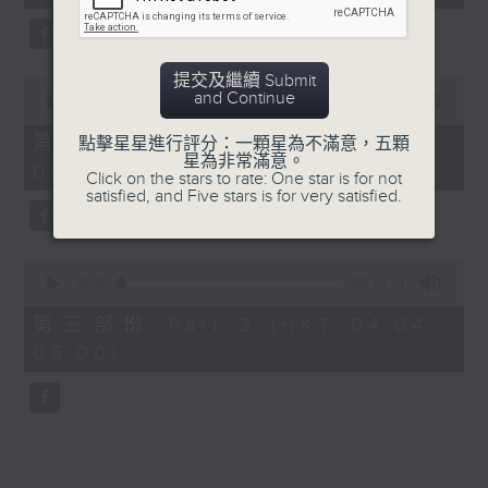
seconds
5. 「橫財就手」
由 何大傻、小飛紅 主唱
提交及繼續 Submit
0
and Continue
seconds
00:00
56:19
of
6. 「花木蘭之柳營步月」
56
第二部份 Part 2 (HKT 03:04 -
點擊星星進行評分：一顆星為不滿意，五顆
minutes,
星為非常滿意。
由 梁耀安、何萍 主唱
04:00)
19
Click on the stars to rate: One star is for not
seconds
satisfied, and Five stars is for very satisfied.
7. 「腸斷大江東」
0
由 劉鳳 主唱
seconds
00:00
56:10
of
56
第三部份 Part 3 (HKT 04:04 -
minutes,
05:00)
10
seconds