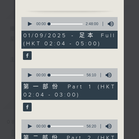
簡介
GIST
2. 「白金龍之花園相罵」
0
由 梁漢威、陳慧思 主唱
seconds
00:00
2:48:00
播 出 時 間 ：
of
2
01/09/2025 - 足本 Full
3. 「穿金寶扇之冰釋前嫌」
hours,
星 期 一 至 六 ： 凌 晨 二 時 至 五 時
(HKT 02:04 - 05:00)
48
由 煒唐、鄧美玲、吳立
minutes,
熙、陳永光 主唱
0
seconds
主 持 ： 丁家湘、李偉圖、黃可柔、林司敏
4. 「寶馬金杯」
0
由 麥炳榮、鳳凰女 主唱
seconds
00:00
56:10
更多...
香港電台第五台由2014年7月28日凌晨二時開始，推出
of
56
第一部份 Part 1 (HKT
5. 「冷暖千金」
minutes,
每週6天，逢星期一至六凌晨二時至五時的粵曲節目，
02:04 - 03:00)
10
由 任劍輝、吳君麗、李
seconds
最新
務求令每一個晚上越夜「粤」精彩。
LATEST
海泉 主唱
6. 「潘金蓮之戲叔」
0
08/08/2026
由 歐凱明、林志嫦 主唱
seconds
00:00
56:20
of
節目內容
56
第二部份 Part 2 (HKT