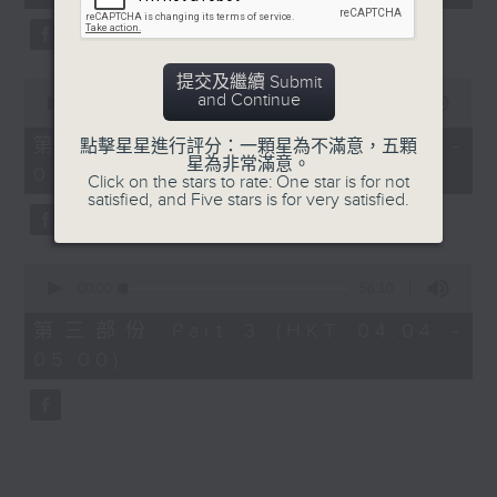
seconds
5. 「鸞飄鳳更飄」
由 黃一鳴、盧筱萍 主唱
提交及繼續 Submit
0
and Continue
seconds
00:00
56:20
of
6. 「花落始逢君」
56
第二部份 Part 2 (HKT 03:04 -
點擊星星進行評分：一顆星為不滿意，五顆
minutes,
星為非常滿意。
由 張月兒、伍木蘭 主唱
04:00)
20
Click on the stars to rate: One star is for not
seconds
satisfied, and Five stars is for very satisfied.
0
seconds
00:00
56:10
of
56
第三部份 Part 3 (HKT 04:04 -
minutes,
05:00)
10
seconds