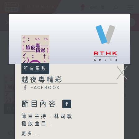
ENG
/
簡
×
全新 RTHK On The Go
取得
一手掌握 RTHK 電台、電視節目
X
所有集數
越夜粵精彩
FACEBOOK
越夜粵精彩
電台直播
節目內容
FACEBOOK
所有集數
節目主持：林司敏
播放曲目：
1. 「陸文龍反金歸宋」
您喜歡這個節目嗎?
更多...
由 葉幼琪、曹秀琴 主唱