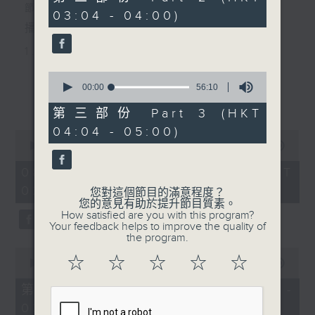
minutes,
節目主持：李偉圖
03:04 - 04:00)
20
seconds
播放曲目：
1. 「十二欄桿十二釵」
由 文千歲、李寶瑩 主唱
0
seconds
00:00
56:10
更多...
of
56
第三部份 Part 3 (HKT
2. 「春暖花開醉杏樓」
minutes,
04:04 - 05:00)
10
0
seconds
由 黃麗冰 主唱
seconds
00:00
2:48:00
of
2
08/08/2026 - 足本 Full (HKT
hours,
02:04 - 05:00)
3. 「怡紅公子祭瀟湘之葬花」
48
您對這個節目的滿意程度？
minutes,
您的意見有助於提升節目質素。
0
由 蓋鳴暉、尹飛燕 主唱
How satisfied are you with this program?
seconds
Your feedback helps to improve the quality of
the program.
0
4. 「火海君臣」
☆
☆
☆
☆
☆
seconds
00:00
56:10
of
由 龍貫天、丁凡 主唱
56
第一部份 Part 1 (HKT 02:04 -
minutes,
03:00)
10