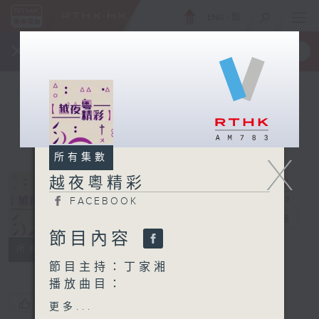
ENG
/
簡
×
全新 RTHK On The Go
取得
一手掌握 RTHK 電台、電視節目
X
所有集數
越夜粵精彩
FACEBOOK
越夜粵精彩
電台直播
節目內容
FACEBOOK
所有集數
節目主持：丁家湘
播放曲目：
1. 「美哉少年(下卷)」
您喜歡這個節目嗎?
更多...
由 阮兆輝、南鳳 主唱