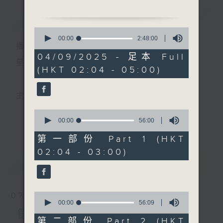
簡介
GIST
2. 「平陽公主送征人」
0
由 梁漢威、楊麗紅 主唱
seconds
00:00
2:48:00
播 出 時 間 ：
of
2
04/09/2025 - 足本 Full
3. 「慈母淚」
hours,
星 期 一 至 六 ： 凌 晨 二 時 至 五 時
(HKT 02:04 - 05:00)
48
由 麥炳榮、上海妹 主唱
minutes,
0
seconds
4. 「煙籠寒水月籠紗」
主 持 ： 丁家湘、李偉圖、黃可柔、林司敏
由 新劍郎、溫潔逑 主唱
0
seconds
00:00
56:00
更多...
香港電台第五台由2014年7月28日凌晨二時開始，推出
of
5. 「星困五羊城」
56
第一部份 Part 1 (HKT
由 鄭柏年、王菁樺 主唱
minutes,
每週6天，逢星期一至六凌晨二時至五時的粵曲節目，
02:04 - 03:00)
0
seconds
最新
務求令每一個晚上越夜「粤」精彩。
LATEST
6. 「盲公問米」
由 黃俊英、呂錦蘭、黎
佩儀 主唱
0
07/08/2026
seconds
00:00
56:09
of
節目內容
56
第二部份 Part 2 (HKT