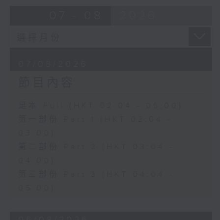
由 蓋鳴暉、尹飛燕 主唱
07 - 08
2026
4. 「火海君臣」
由 龍貫天、丁凡 主唱
07/08/2026
節目內容
5. 「鸞飄鳳更飄」
由 黃一鳴、盧筱萍 主唱
足本 Full (HKT 02:04 - 05:00)
第一部份 Part 1 (HKT 02:04 -
6. 「花落始逢君」
03:00)
由 張月兒、伍木蘭 主唱
第二部份 Part 2 (HKT 03:04 -
04:00)
第三部份 Part 3 (HKT 04:04 -
05:00)
06/08/2026