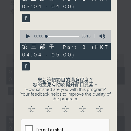
minutes,
節目主持：黃可柔
03:04 - 04:00)
9
seconds
播放曲目：
1. 「西廂記之賴柬」
由 白慶賢、王戈丹、梅芬 主唱
0
seconds
00:00
56:10
更多...
of
56
第三部份 Part 3 (HKT
2. 「賣春愁」
minutes,
04:04 - 05:00)
10
0
seconds
由 白楊 主唱
seconds
00:00
2:48:00
of
2
07/08/2026 - 足本 Full (HKT
hours,
02:04 - 05:00)
3. 「風流大俠」
48
您對這個節目的滿意程度？
minutes,
您的意見有助於提升節目質素。
0
由 靳永棠、梁玉卿 主唱
How satisfied are you with this program?
seconds
Your feedback helps to improve the quality of
the program.
0
4. 「人隔萬重山」
☆
☆
☆
☆
☆
seconds
00:00
56:10
of
由 張惠芳、胡美倫 主唱
56
第一部份 Part 1 (HKT 02:04 -
minutes,
03:00)
10