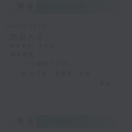
預告
UPCOMING
08/08/2026
節目內容
節目主持：李偉圖
播放曲目：
1. 「十二欄桿十二釵」
由 文千歲、李寶瑩 主唱
更多...
2. 「春暖花開醉杏樓」
由 黃麗冰 主唱
重溫
CATCHUP
3. 「怡紅公子祭瀟湘之葬花」