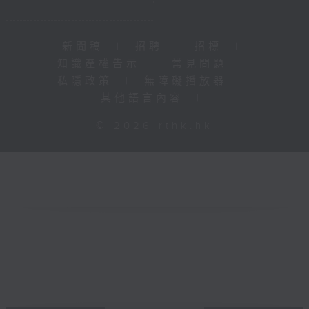
新聞稿
|
招聘
|
招標
|
知識產權告示
|
常見問題
|
私隱政策
|
無障礙播放器
|
其他語言內容
|
© 2026 rthk.hk