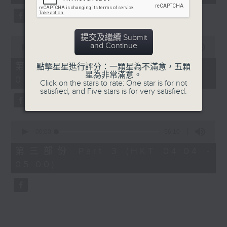
seconds
5. 「橫財就手」
由 何大傻、小飛紅 主唱
提交及繼續 Submit
0
and Continue
seconds
00:00
56:19
of
6. 「花木蘭之柳營步月」
56
第二部份 Part 2 (HKT 03:04 -
點擊星星進行評分：一顆星為不滿意，五顆
minutes,
星為非常滿意。
由 梁耀安、何萍 主唱
04:00)
19
Click on the stars to rate: One star is for not
seconds
satisfied, and Five stars is for very satisfied.
7. 「腸斷大江東」
0
由 劉鳳 主唱
seconds
00:00
56:10
of
56
第三部份 Part 3 (HKT 04:04 -
minutes,
05:00)
10
seconds