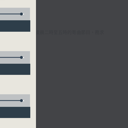
週6天，逢星期一至六凌晨二時至五時的粵曲節目，務求
 主