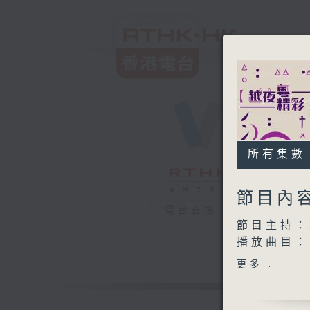
所有集數
節目內
電台直播
節目主持：
播放曲目：
1. 「孔雀
更多...
由 羅家
2. 「夢