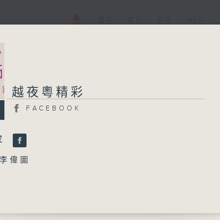
電視
電台
新聞
WEB+
越夜粵精彩
越夜粵精彩
FACEBOOK
FACEBOOK
所有集數
容
李偉圖
您喜歡這個節目嗎?
東南飛」
英、李寶瑩 主唱
播 出 時 間 ：
會訴衷情」