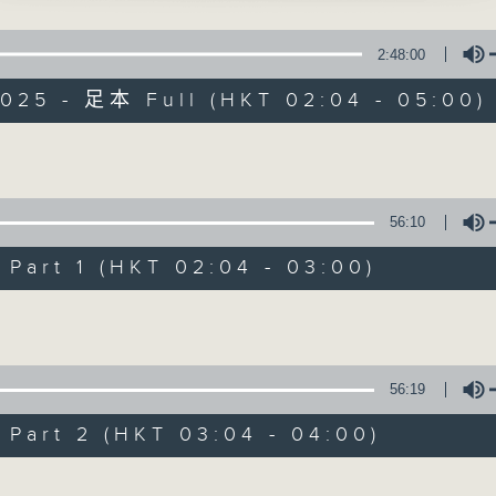
星 期 一 至 六 ： 凌 晨 二 時 至 五 時
、劉艷華 主唱
2:48:00
主 持 ： 丁家湘、李偉圖、黃可柔、林司敏
鬧廣昌隆之客店訴冤」
2025 - 足本 Full (HKT 02:04 - 05:00)
輝、鄭寶儀 主唱
香港電台第五台由2014年7月28日凌晨二時開始，推出每
令每一個晚上越夜「粤」精彩。
度悔情慳」
Volume
風、嚴淑芳 主唱
56:10
釵記之節鎮宣恩」
08/08/2026
輝、白雪仙、梁醒波、靚次伯、蘇少棠、任冰兒
art 1 (HKT 02:04 - 03:00)
節目內容
Volume
節目主持：李偉圖
播放曲目：
1. 「十二欄桿十二釵」
56:19
由 文千歲、李寶瑩 主唱
art 2 (HKT 03:04 - 04:00)
Volume
2. 「春暖花開醉杏樓」