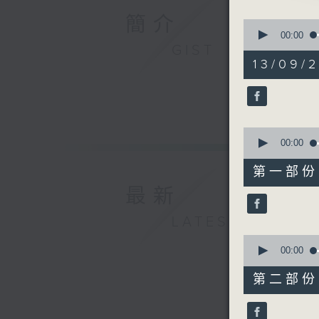
由 劉鳳
簡介
0
seconds
00:00
of
GIST
3. 「大
2
13/09/
由 阮兆
hours,
48
minutes,
4. 「幾
0
seconds
由 陳笑
90%
0
seconds
00:00
5. 「紫
of
56
由 任劍
第一部份 P
minutes,
唱
10
最新
seconds
90%
LATEST
0
seconds
00:00
of
56
第二部份 P
minutes,
19
seconds