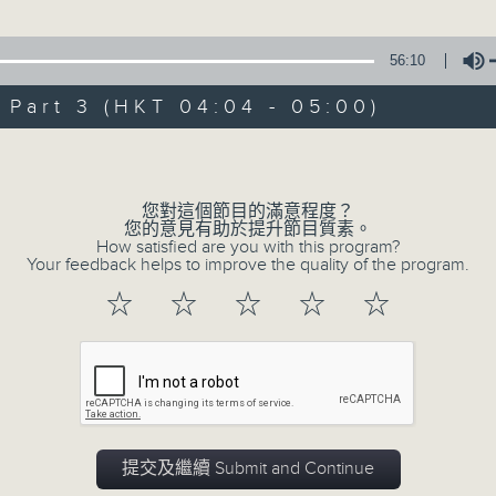
由 黃麗冰 主唱
56:10
3. 「怡紅公子祭瀟湘之葬花」
art 3 (HKT 04:04 - 05:00)
由 蓋鳴暉、尹飛燕 主唱
Volume
4. 「火海君臣」
由 龍貫天、丁凡 主唱
您對這個節目的滿意程度？
您的意見有助於提升節目質素。
How satisfied are you with this program?
5. 「鸞飄鳳更飄」
Your feedback helps to improve the quality of the program.
由 黃一鳴、盧筱萍 主唱
☆
☆
☆
☆
☆
6. 「花落始逢君」
由 張月兒、伍木蘭 主唱
0
seconds
00:00
of
2
提交及繼續 Submit and Continue
08/08/2026 - 足本 Full (HKT 02:04
hours,