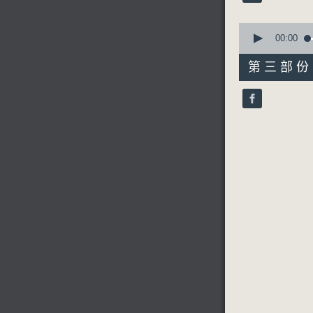
90%
0
seconds
00:00
of
56
第三部份 P
minutes,
10
seconds
90%