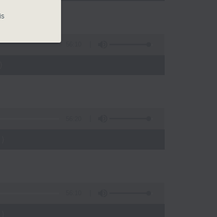
is
56:10
)
56:20
)
56:10
)