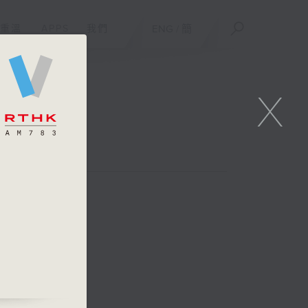
重溫
APPS
我們
ENG
/
簡
X