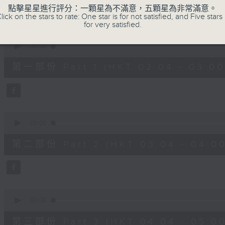
48
點擊星星進行評分：一顆星為不滿意，五顆星為非常滿意。
minutes,
lick on the stars to rate: One star is for not satisfied, and Five stars 
0
for very satisfied.
seconds
Volume
90%
0
seconds
00:00
of
56
第一部份 Part 1 (HKT 02:04 - 03:00
minutes,
10
seconds
Volume
90%
0
seconds
00:00
of
56
第二部份 Part 2 (HKT 03:04 - 04:00
minutes,
20
seconds
Volume
90%
0
seconds
00:00
of
56
第三部份 Part 3 (HKT 04:04 - 05:00
minutes,