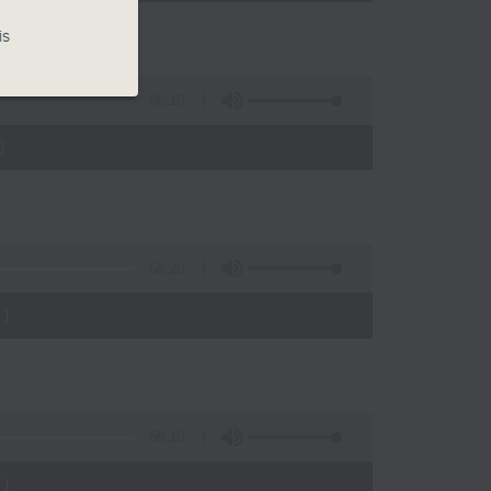
is
56:10
)
56:20
)
56:10
)