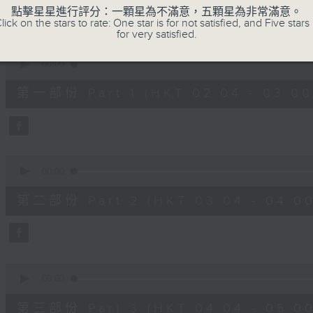
48
點擊星星進行評分：一顆星為不滿意，五顆星為非常滿意。
minutes,
lick on the stars to rate: One star is for not satisfied, and Five stars 
0
for very satisfied.
seconds
Volume
90%
0
seconds
00:00
of
56
第一部份 Part 1 (HKT 02:04 - 03:00
minutes,
10
seconds
Volume
90%
0
seconds
00:00
of
56
第二部份 Part 2 (HKT 03:04 - 04:00
minutes,
20
seconds
Volume
90%
0
seconds
00:00
of
56
第三部份 Part 3 (HKT 04:04 - 05:00
minutes,