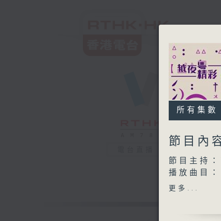
所有集數
節目內
電台直播
節目主持：
播放曲目：
1. 「陳
更多...
由 黎文
2. 「李陵