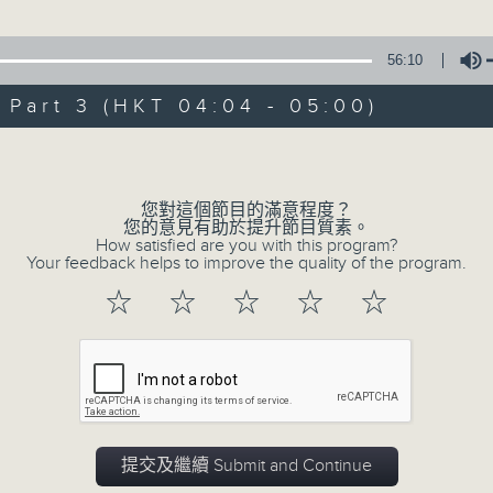
由 黃麗冰 主唱
56:10
3. 「怡紅公子祭瀟湘之葬花」
art 3 (HKT 04:04 - 05:00)
由 蓋鳴暉、尹飛燕 主唱
Volume
4. 「火海君臣」
由 龍貫天、丁凡 主唱
您對這個節目的滿意程度？
您的意見有助於提升節目質素。
How satisfied are you with this program?
5. 「鸞飄鳳更飄」
Your feedback helps to improve the quality of the program.
由 黃一鳴、盧筱萍 主唱
☆
☆
☆
☆
☆
6. 「花落始逢君」
由 張月兒、伍木蘭 主唱
0
seconds
00:00
of
2
提交及繼續 Submit and Continue
08/08/2026 - 足本 Full (HKT 02:04
hours,