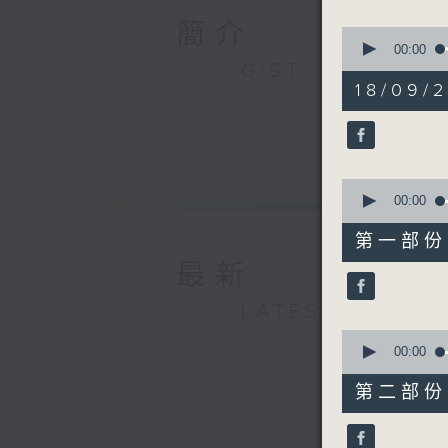
由 文千
簡介
0
seconds
00:00
of
GIST
3. 「唐
2
18/09/
由 雷桂
hours,
48
minutes,
4. 「海誓
0
seconds
由 張月
90%
0
seconds
00:00
5. 「黛
of
56
由 譚家
第一部份 P
minutes,
10
最新
seconds
6. 「金絲
90%
LATEST
由 陳德
0
seconds
00:00
of
56
第二部份 P
minutes,
19
seconds