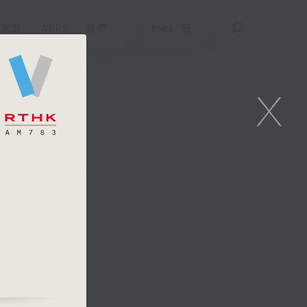
重溫
APPS
我們
ENG
/
簡
X