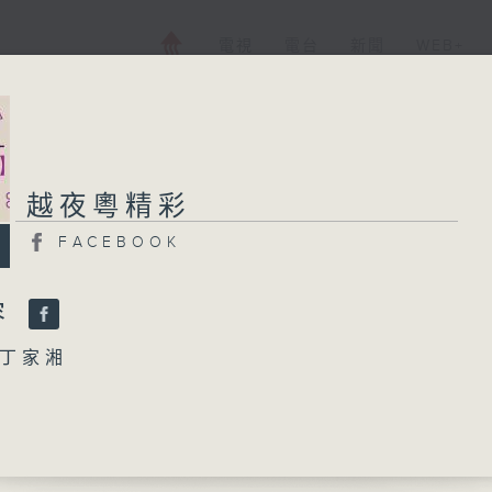
電視
電台
新聞
WEB+
越夜粵精彩
越夜粵精彩
FACEBOOK
FACEBOOK
所有集數
容
丁家湘
您喜歡這個節目嗎?
世美不認妻」
所、李寶瑩、鍾麗蓉 主唱
播 出 時 間 ：
困谷」