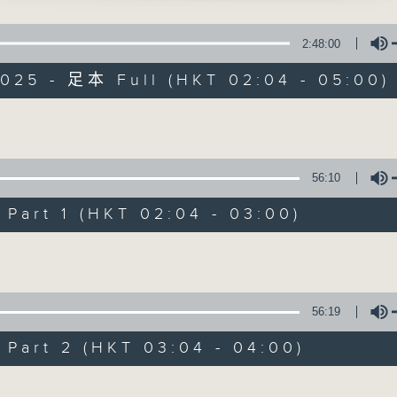
星 期 一 至 六 ： 凌 晨 二 時 至 五 時
歲 主唱
2:48:00
主 持 ： 丁家湘、李偉圖、黃可柔、林司敏
宮艷史之華清池」
2025 - 足本 Full (HKT 02:04 - 05:00)
開、王超群 主唱
香港電台第五台由2014年7月28日凌晨二時開始，推出每
令每一個晚上越夜「粤」精彩。
」
Volume
兒、伍木蘭 主唱
56:10
玉會情僧」
08/08/2026
寶、盧筱萍 主唱
art 1 (HKT 02:04 - 03:00)
節目內容
Volume
蝴蝶」
節目主持：李偉圖
、馮玉玲 主唱
播放曲目：
1. 「十二欄桿十二釵」
56:19
由 文千歲、李寶瑩 主唱
art 2 (HKT 03:04 - 04:00)
Volume
2. 「春暖花開醉杏樓」