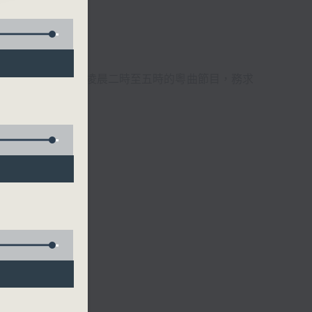
週6天，逢星期一至六凌晨二時至五時的粵曲節目，務求