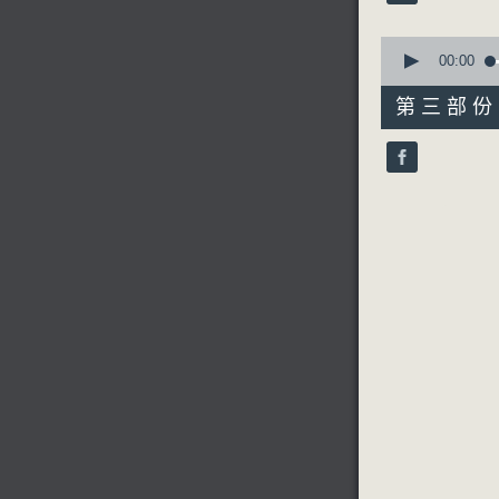
90%
0
seconds
00:00
of
56
第三部份 P
minutes,
10
seconds
90%