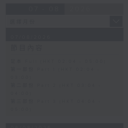
由 蓋鳴暉、尹飛燕 主唱
07 - 08
2026
4. 「火海君臣」
由 龍貫天、丁凡 主唱
07/08/2026
節目內容
5. 「鸞飄鳳更飄」
由 黃一鳴、盧筱萍 主唱
足本 Full (HKT 02:04 - 05:00)
第一部份 Part 1 (HKT 02:04 -
6. 「花落始逢君」
03:00)
由 張月兒、伍木蘭 主唱
第二部份 Part 2 (HKT 03:04 -
04:00)
第三部份 Part 3 (HKT 04:04 -
05:00)
06/08/2026