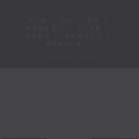
新聞稿
|
招聘
|
招標
|
知識產權告示
|
常見問題
|
私隱政策
|
無障礙播放器
|
其他語言內容
|
© 2026 rthk.hk