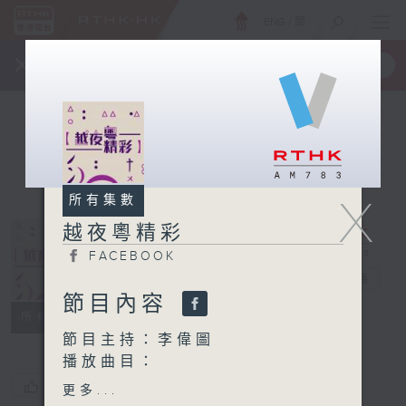
ENG
/
簡
×
全新 RTHK On The Go
取得
一手掌握 RTHK 電台、電視節目
X
所有集數
越夜粵精彩
FACEBOOK
越夜粵精彩
電台直播
節目內容
FACEBOOK
所有集數
節目主持：李偉圖
播放曲目：
1. 「花染狀元紅之庵堂重
您喜歡這個節目嗎?
更多...
會」