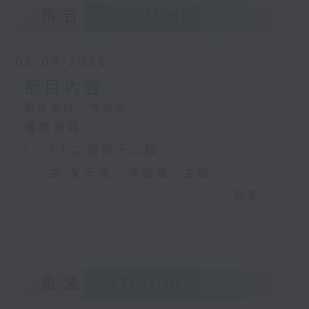
預告
UPCOMING
08/08/2026
節目內容
節目主持：李偉圖
播放曲目：
1. 「十二欄桿十二釵」
由 文千歲、李寶瑩 主唱
更多...
2. 「春暖花開醉杏樓」
由 黃麗冰 主唱
重溫
CATCHUP
3. 「怡紅公子祭瀟湘之葬花」