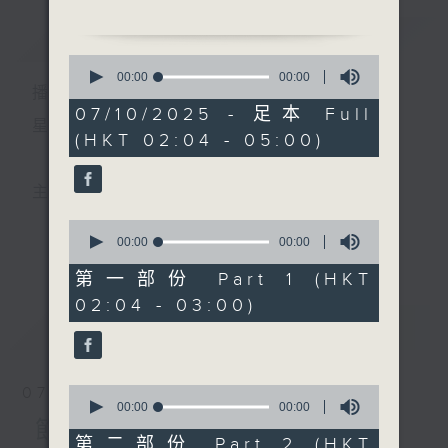
由 蓋鳴暉、吳美英 主唱
簡介
GIST
0
2. 「陌路蕭郎」
seconds
00:00
00:00
播 出 時 間 ：
of
由 勞允澍、任冰兒 主唱
0
07/10/2025 - 足本 Full
seconds
星 期 一 至 六 ： 凌 晨 二 時 至 五 時
(HKT 02:04 - 05:00)
3. 「天子鬧蟾宮」
由 梁漢威、張琴思 主唱
主 持 ： 丁家湘、李偉圖、黃可柔、林司敏
4. 「傻仔洞房」
0
由 梁醒波、林少芬 主唱
seconds
00:00
00:00
更多...
香港電台第五台由2014年7月28日凌晨二時開始，推出
of
0
第一部份 Part 1 (HKT
5. 「周仁嫁嫂」
seconds
每週6天，逢星期一至六凌晨二時至五時的粵曲節目，
02:04 - 03:00)
由 新馬師曾、崔妙芝 主
最新
務求令每一個晚上越夜「粤」精彩。
LATEST
唱
6. 「白秋萍」
0
07/08/2026
由 譚家寶 主唱
seconds
00:00
00:00
of
節目內容
0
第二部份 Part 2 (HKT