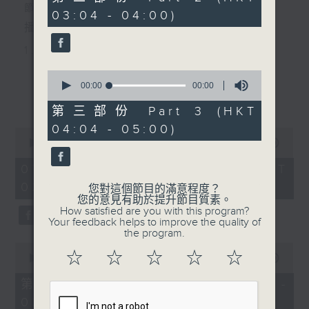
seconds
節目主持：黃可柔
03:04 - 04:00)
播放曲目：
1. 「西廂記之賴柬」
由 白慶賢、王戈丹、梅芬 主唱
0
seconds
00:00
00:00
更多...
of
0
第三部份 Part 3 (HKT
2. 「賣春愁」
seconds
04:04 - 05:00)
0
由 白楊 主唱
seconds
00:00
2:48:00
of
2
07/08/2026 - 足本 Full (HKT
hours,
02:04 - 05:00)
3. 「風流大俠」
48
您對這個節目的滿意程度？
minutes,
您的意見有助於提升節目質素。
0
由 靳永棠、梁玉卿 主唱
How satisfied are you with this program?
seconds
Your feedback helps to improve the quality of
the program.
0
4. 「人隔萬重山」
☆
☆
☆
☆
☆
seconds
00:00
56:10
of
由 張惠芳、胡美倫 主唱
56
第一部份 Part 1 (HKT 02:04 -
minutes,
03:00)
10