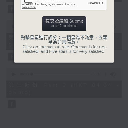
seconds
5. 「橫財就手」
由 何大傻、小飛紅 主唱
提交及繼續 Submit
0
and Continue
seconds
00:00
56:19
of
6. 「花木蘭之柳營步月」
56
第二部份 Part 2 (HKT 03:04 -
點擊星星進行評分：一顆星為不滿意，五顆
minutes,
星為非常滿意。
由 梁耀安、何萍 主唱
04:00)
19
Click on the stars to rate: One star is for not
seconds
satisfied, and Five stars is for very satisfied.
7. 「腸斷大江東」
0
由 劉鳳 主唱
seconds
00:00
56:10
of
56
第三部份 Part 3 (HKT 04:04 -
minutes,
05:00)
10
seconds