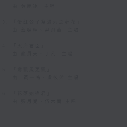
由 黃麗冰 主唱
3. 「怡紅公子祭瀟湘之葬花」
由 蓋鳴暉、尹飛燕 主唱
4. 「火海君臣」
由 龍貫天、丁凡 主唱
5. 「鸞飄鳳更飄」
由 黃一鳴、盧筱萍 主唱
6. 「花落始逢君」
由 張月兒、伍木蘭 主唱