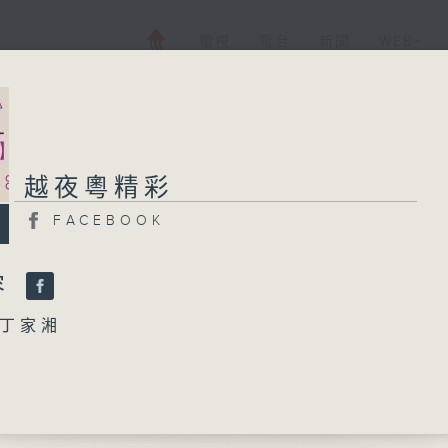
電視
電台
新聞
WEB+
越夜粵精彩
越夜粵精彩
FACEBOOK
FACEBOOK
所有集數
容
丁家湘
您喜歡這個節目嗎?
了櫻桃碎了心」
劍輝、陳慧玲、鍾志雄、倩娉婷、李錦昌、李宗
播 出 時 間 ：