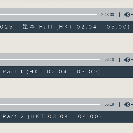
星 期 一 至 六 ： 凌 晨 二 時 至 五 時
花扇之朝宗別香君」
衛、葹敏 主唱
2:48:00
主 持 ： 丁家湘、李偉圖、黃可柔、林司敏
2025 - 足本 Full (HKT 02:04 - 05:00)
金龍」
香港電台第五台由2014年7月28日凌晨二時開始，推出每
珠、尹飛燕 主唱
令每一個晚上越夜「粤」精彩。
Volume
56:10
07/08/2026
art 1 (HKT 02:04 - 03:00)
節目內容
Volume
節目主持：黃可柔
播放曲目：
1. 「西廂記之賴柬」
56:19
由 白慶賢、王戈丹、梅芬 主唱
art 2 (HKT 03:04 - 04:00)
Volume
2. 「賣春愁」