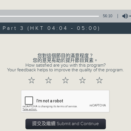
由 白楊 主唱
56:10
3. 「風流大俠」
art 3 (HKT 04:04 - 05:00)
由 靳永棠、梁玉卿 主唱
Volume
4. 「人隔萬重山」
由 張惠芳、胡美倫 主唱
您對這個節目的滿意程度？
您的意見有助於提升節目質素。
How satisfied are you with this program?
5. 「橫財就手」
Your feedback helps to improve the quality of the program.
由 何大傻、小飛紅 主唱
☆
☆
☆
☆
☆
6. 「花木蘭之柳營步月」
由 梁耀安、何萍 主唱
7. 「腸斷大江東」
提交及繼續 Submit and Continue
由 劉鳳 主唱