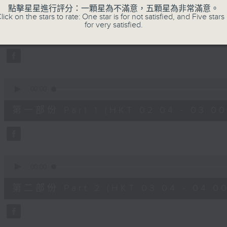
0
點擊星星進行評分：一顆星為不滿意，五顆星為非常滿意。
seconds
00:00
lick on the stars to rate: One star is for not satisfied, and Five stars 
of
for very satisfied.
2
07/08/2026 - 足本 Full (HKT 02:04
hours,
48
minutes,
0
seconds
Volume
90%
0
seconds
00:00
of
56
第一部份 Part 1 (HKT 02:04 - 03:00
minutes,
10
seconds
Volume
90%
0
seconds
00:00
of
56
第二部份 Part 2 (HKT 03:04 - 04:00
minutes,
19
seconds
Volume
90%