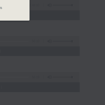
2:48:00
is
 - 05:00)
56:10
)
56:19
)