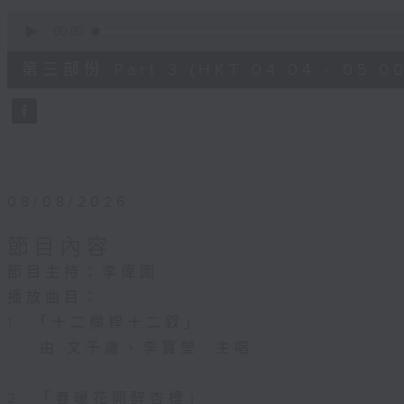
0
seconds
00:00
of
56
第三部份 Part 3 (HKT 04:04 - 05:00
minutes,
10
seconds
Volume
90%
08/08/2026
節目內容
節目主持：李偉圖
播放曲目：
1. 「十二欄桿十二釵」
由 文千歲、李寶瑩 主唱
2. 「春暖花開醉杏樓」