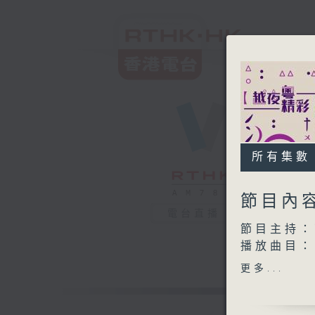
所有集數
節目內
電台直播
節目主持：
播放曲目：
1. 「紅
更多...
由 新任
耀 主唱