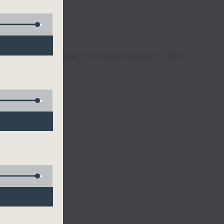
週6天，逢星期一至六凌晨二時至五時的粵曲節目，務求