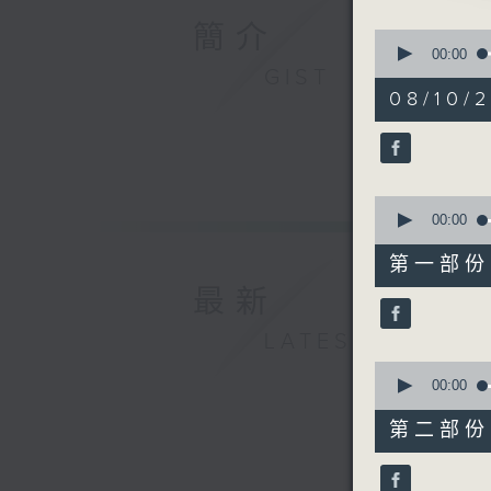
2. 「桃
簡介
0
由 甘國
seconds
00:00
of
GIST
2
08/10/
3. 「新白
hours,
48
由 陳寶
minutes,
0
seconds
90%
0
seconds
00:00
of
56
第一部份 P
minutes,
10
最新
seconds
90%
LATEST
0
seconds
00:00
of
56
第二部份 P
minutes,
19
seconds