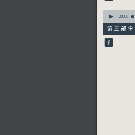
90%
0
seconds
00:00
of
56
第三部份 P
minutes,
10
seconds
90%