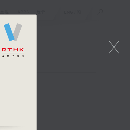
重溫
APPS
我們
ENG
/
簡
X