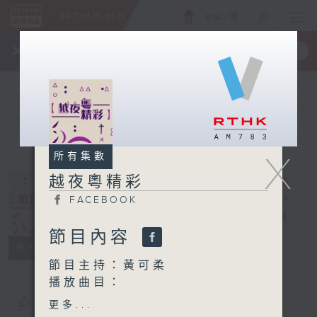
ENG
/
簡
×
全新 RTHK On The Go
取得
一手掌握 RTHK 電台、電視節目
X
所有集數
越夜粵精彩
FACEBOOK
越夜粵精彩
電台直播
節目內容
FACEBOOK
所有集數
節目主持：黃可柔
播放曲目：
1. 「烽火碎親情」
您喜歡這個節目嗎?
更多...
由 梁漢威、 林錦屏 主