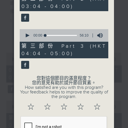
由 白玉堂 主唱
minutes,
節目主持：黃可柔
03:04 - 04:00)
20
seconds
播放曲目：
1. 「西廂記之賴柬」
由 白慶賢、王戈丹、梅芬 主唱
0
seconds
00:00
56:10
更多...
of
56
第三部份 Part 3 (HKT
2. 「賣春愁」
minutes,
04:04 - 05:00)
10
0
seconds
由 白楊 主唱
seconds
00:00
2:48:00
of
2
07/08/2026 - 足本 Full (HKT
hours,
02:04 - 05:00)
3. 「風流大俠」
48
您對這個節目的滿意程度？
minutes,
您的意見有助於提升節目質素。
0
由 靳永棠、梁玉卿 主唱
How satisfied are you with this program?
seconds
Your feedback helps to improve the quality of
the program.
0
4. 「人隔萬重山」
☆
☆
☆
☆
☆
seconds
00:00
56:10
of
由 張惠芳、胡美倫 主唱
56
第一部份 Part 1 (HKT 02:04 -
minutes,
03:00)
10