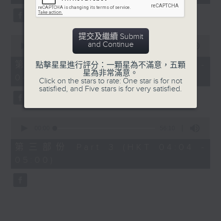
seconds
5. 「橫財就手」
由 何大傻、小飛紅 主唱
提交及繼續 Submit
0
and Continue
seconds
00:00
56:19
of
6. 「花木蘭之柳營步月」
56
第二部份 Part 2 (HKT 03:04 -
點擊星星進行評分：一顆星為不滿意，五顆
minutes,
星為非常滿意。
由 梁耀安、何萍 主唱
04:00)
19
Click on the stars to rate: One star is for not
seconds
satisfied, and Five stars is for very satisfied.
7. 「腸斷大江東」
0
由 劉鳳 主唱
seconds
00:00
56:10
of
56
第三部份 Part 3 (HKT 04:04 -
minutes,
05:00)
10
seconds