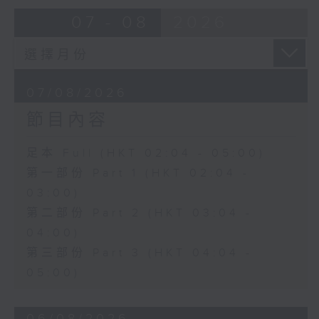
由 蓋鳴暉、尹飛燕 主唱
07 - 08
2026
4. 「火海君臣」
由 龍貫天、丁凡 主唱
07/08/2026
節目內容
5. 「鸞飄鳳更飄」
由 黃一鳴、盧筱萍 主唱
足本 Full (HKT 02:04 - 05:00)
第一部份 Part 1 (HKT 02:04 -
6. 「花落始逢君」
03:00)
由 張月兒、伍木蘭 主唱
第二部份 Part 2 (HKT 03:04 -
04:00)
第三部份 Part 3 (HKT 04:04 -
05:00)
06/08/2026