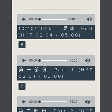
唱
簡介
GIST
0
2. 「楊四郎別妻」
seconds
00:00
2:48:00
播 出 時 間 ：
of
由 麥炳榮、鳳凰女 主唱
2
10/10/2025 - 足本 Full
hours,
星 期 一 至 六 ： 凌 晨 二 時 至 五 時
(HKT 02:04 - 05:00)
48
3. 「浮生六記之芸娘離恨」
minutes,
由 張寶強、白楊 主唱
0
seconds
主 持 ： 丁家湘、李偉圖、黃可柔、林司敏
4. 「淚灑相思地」
0
由 譚家寶、伍木蘭 主唱
seconds
00:00
56:10
更多...
香港電台第五台由2014年7月28日凌晨二時開始，推出
of
56
第一部份 Part 1 (HKT
5. 「月下花前」
minutes,
每週6天，逢星期一至六凌晨二時至五時的粵曲節目，
02:04 - 03:00)
10
由 奔月 主唱
seconds
最新
務求令每一個晚上越夜「粤」精彩。
LATEST
6. 「連城璧之釵刺」
由 蓋鳴暉、吳美英 主唱
0
07/08/2026
seconds
00:00
56:20
of
節目內容
7. 「陳宮罵曹」
56
第二部份 Part 2 (HKT