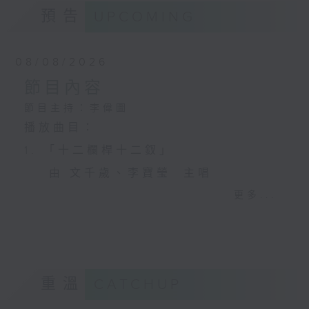
預告
UPCOMING
08/08/2026
節目內容
節目主持：李偉圖
播放曲目：
1. 「十二欄桿十二釵」
由 文千歲、李寶瑩 主唱
更多...
2. 「春暖花開醉杏樓」
由 黃麗冰 主唱
重溫
CATCHUP
3. 「怡紅公子祭瀟湘之葬花」