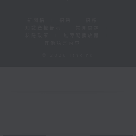
新聞稿
|
招聘
|
招標
|
知識產權告示
|
常見問題
|
私隱政策
|
無障礙播放器
|
其他語言內容
|
© 2026 rthk.hk