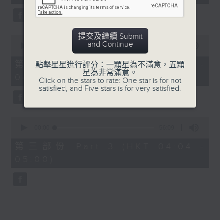
seconds
由 鄧碧雲、李香琴 主唱
提交及繼續 Submit
0
5. 「金葉菊之夢會梅花澗」
and Continue
seconds
00:00
56:19
of
由 龍貫天、李鳳 主唱
56
第二部份 Part 2 (HKT 03:04 -
點擊星星進行評分：一顆星為不滿意，五顆
minutes,
星為非常滿意。
04:00)
19
Click on the stars to rate: One star is for not
seconds
satisfied, and Five stars is for very satisfied.
0
seconds
00:00
56:09
of
56
第三部份 Part 3 (HKT 04:04 -
minutes,
05:00)
9
seconds