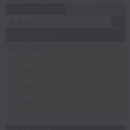
由 靳永棠、梁玉卿 主唱
07 - 08
2026
4. 「人隔萬重山」
由 張惠芳、胡美倫 主唱
06/08/2026
節目內容
5. 「橫財就手」
由 何大傻、小飛紅 主唱
足本 Full (HKT 02:04 - 05:00)
第一部份 Part 1 (HKT 02:04 -
6. 「花木蘭之柳營步月」
03:00)
由 梁耀安、何萍 主唱
第二部份 Part 2 (HKT 03:04 -
04:00)
第三部份 Part 3 (HKT 04:04 -
7. 「腸斷大江東」
05:00)
由 劉鳳 主唱
05/08/2026