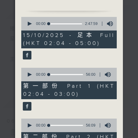
簡介
GIST
2. 「唐宋風雲之醉寫風光
0
好」
seconds
00:00
2:47:59
播 出 時 間 ：
of
由 新劍郎、張靜雯 主唱
2
15/10/2025 - 足本 Full
hours,
星 期 一 至 六 ： 凌 晨 二 時 至 五 時
(HKT 02:04 - 05:00)
47
3. 「薛丁山三氣樊梨花」
minutes,
由 麥炳榮、鍾麗蓉、少新
59
seconds
權、陳覺芬、倩娉婷、麥
主 持 ： 丁家湘、李偉圖、黃可柔、林司敏
絮 主唱
0
seconds
00:00
56:00
更多...
香港電台第五台由2014年7月28日凌晨二時開始，推出
of
56
第一部份 Part 1 (HKT
minutes,
每週6天，逢星期一至六凌晨二時至五時的粵曲節目，
02:04 - 03:00)
0
seconds
最新
務求令每一個晚上越夜「粤」精彩。
LATEST
0
06/08/2026
seconds
00:00
56:09
of
節目內容
56
第二部份 Part 2 (HKT