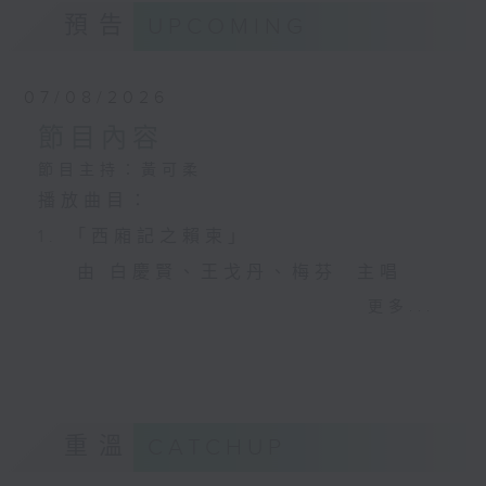
預告
UPCOMING
07/08/2026
節目內容
節目主持：黃可柔
播放曲目：
1. 「西廂記之賴柬」
由 白慶賢、王戈丹、梅芬 主唱
更多...
2. 「賣春愁」
由 白楊 主唱
重溫
CATCHUP
3. 「風流大俠」