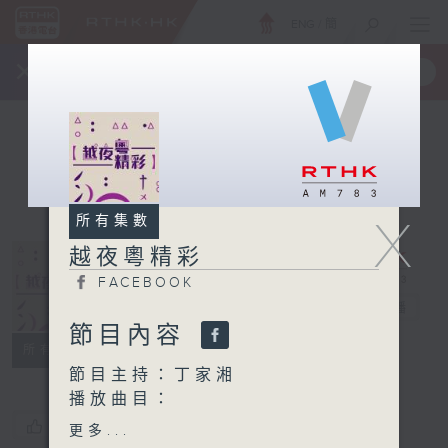
ENG
/
簡
×
全新 RTHK On The Go
取得
一手掌握 RTHK 電台、電視節目
X
所有集數
越夜粵精彩
FACEBOOK
越夜粵精彩
電台直播
節目內容
FACEBOOK
所有集數
節目主持：丁家湘
播放曲目：
1. 「火鳳凰」
您喜歡這個節目嗎?
更多...
由 梁漢威、譚經綸 主唱