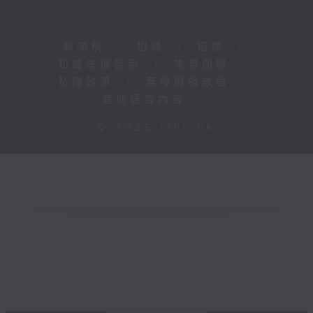
新聞稿
|
招聘
|
招標
|
知識產權告示
|
常見問題
|
私隱政策
|
無障礙播放器
|
其他語言內容
|
© 2026 rthk.hk