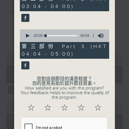
minutes,
節目主持：丁家湘
03:04 - 04:00)
9
seconds
播放曲目：
1. 「唐伯虎追舟」
由 新馬師曾、南紅 主唱
0
seconds
00:00
56:09
更多...
of
56
第三部份 Part 3 (HKT
2. 「光緒皇夜祭珍妃之私探」
minutes,
04:04 - 05:00)
9
0
seconds
由 文千歲、梁少芯、李艷冰、白鳳
seconds
00:00
2:47:59
of
英、賽麒麟、伍卓忠 主唱
2
06/08/2026 - 足本 Full (HKT
hours,
02:04 - 05:00)
47
您對這個節目的滿意程度？
minutes,
您的意見有助於提升節目質素。
59
3. 「情牽四大美人之西施劫後情」
How satisfied are you with this program?
seconds
Your feedback helps to improve the quality of
由 黎駿聲、張美峯 主唱
the program.
0
☆
☆
☆
☆
☆
seconds
00:00
56:10
of
4. 「鬼才倫文敘之賣菜逢艷婢、退婚結
56
第一部份 Part 1 (HKT 02:04 -
minutes,
良緣、金馬玉堂客、扮美試新娘」
03:00)
10