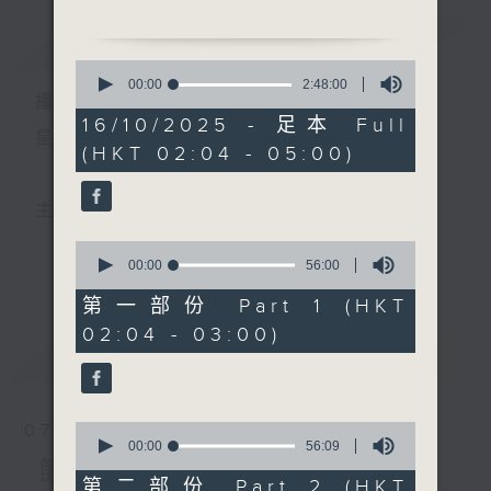
由 吳仟峰、李香琴 主唱
簡介
GIST
0
2. 「唐宋風雲之重逢劫後
seconds
00:00
2:48:00
播 出 時 間 ：
of
花」
2
16/10/2025 - 足本 Full
由 新劍郎、張靜雯 主唱
hours,
星 期 一 至 六 ： 凌 晨 二 時 至 五 時
(HKT 02:04 - 05:00)
48
minutes,
3. 「楚國魂」
0
seconds
由 陳劍聲、新海泉 主唱
主 持 ： 丁家湘、李偉圖、黃可柔、林司敏
0
4. 「司馬相如」
seconds
00:00
56:00
更多...
香港電台第五台由2014年7月28日凌晨二時開始，推出
of
由 靳永棠、梁玉卿 主唱
56
第一部份 Part 1 (HKT
minutes,
每週6天，逢星期一至六凌晨二時至五時的粵曲節目，
02:04 - 03:00)
0
5. 「遼西怨」
seconds
最新
務求令每一個晚上越夜「粤」精彩。
LATEST
由 李鳳聲 主唱
6. 「劫後金蘭情」
0
07/08/2026
由 陳小漢、余謝靄雲 主
seconds
00:00
56:09
of
節目內容
唱
56
第二部份 Part 2 (HKT