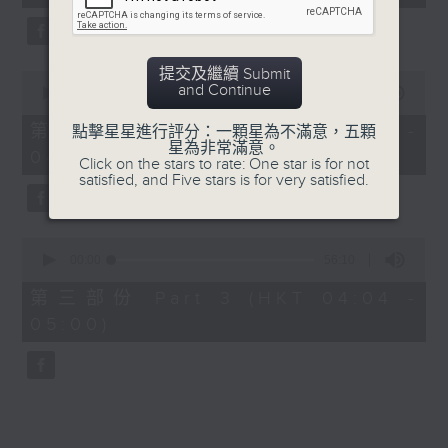
seconds
5. 「橫財就手」
由 何大傻、小飛紅 主唱
提交及繼續 Submit
0
and Continue
seconds
00:00
56:19
of
6. 「花木蘭之柳營步月」
56
第二部份 Part 2 (HKT 03:04 -
點擊星星進行評分：一顆星為不滿意，五顆
minutes,
星為非常滿意。
由 梁耀安、何萍 主唱
04:00)
19
Click on the stars to rate: One star is for not
seconds
satisfied, and Five stars is for very satisfied.
7. 「腸斷大江東」
0
由 劉鳳 主唱
seconds
00:00
56:10
of
56
第三部份 Part 3 (HKT 04:04 -
minutes,
05:00)
10
seconds