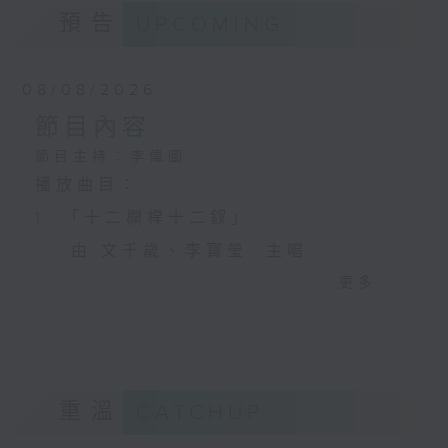
預告
UPCOMING
08/08/2026
節目內容
節目主持：李偉圖
播放曲目：
1. 「十二欄桿十二釵」
由 文千歲、李寶瑩 主唱
更多...
2. 「春暖花開醉杏樓」
由 黃麗冰 主唱
重溫
CATCHUP
3. 「怡紅公子祭瀟湘之葬花」