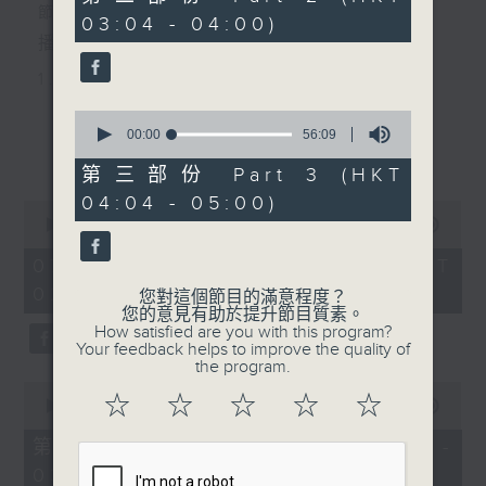
minutes,
節目主持：黃可柔
03:04 - 04:00)
9
7. 「自君別後」
seconds
播放曲目：
由 李慧 主唱
1. 「西廂記之賴柬」
由 白慶賢、王戈丹、梅芬 主唱
0
seconds
00:00
56:09
更多...
of
56
第三部份 Part 3 (HKT
2. 「賣春愁」
minutes,
04:04 - 05:00)
9
0
seconds
由 白楊 主唱
seconds
00:00
2:48:00
of
2
07/08/2026 - 足本 Full (HKT
hours,
02:04 - 05:00)
3. 「風流大俠」
48
您對這個節目的滿意程度？
minutes,
您的意見有助於提升節目質素。
0
由 靳永棠、梁玉卿 主唱
How satisfied are you with this program?
seconds
Your feedback helps to improve the quality of
the program.
0
4. 「人隔萬重山」
☆
☆
☆
☆
☆
seconds
00:00
56:10
of
由 張惠芳、胡美倫 主唱
56
第一部份 Part 1 (HKT 02:04 -
minutes,
03:00)
10