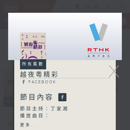
ENG
/
簡
×
全新 RTHK On The Go
取得
一手掌握 RTHK 電台、電視節目
X
所有集數
越夜粵精彩
FACEBOOK
越夜粵精彩
電台直播
節目內容
FACEBOOK
所有集數
節目主持：丁家湘
播放曲目：
1. 「駙馬戲公主之鳳閣風
您喜歡這個節目嗎?
更多...
雲」