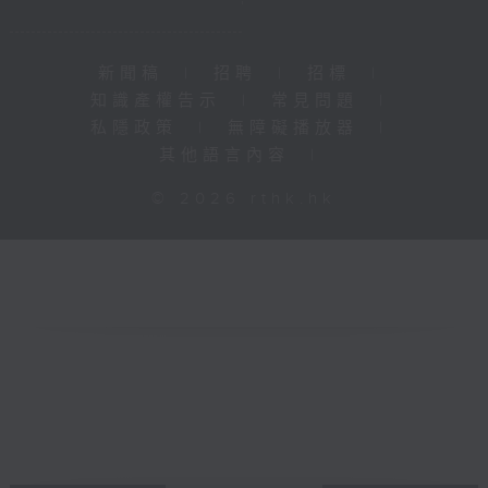
新聞稿
|
招聘
|
招標
|
知識產權告示
|
常見問題
|
私隱政策
|
無障礙播放器
|
其他語言內容
|
© 2026 rthk.hk