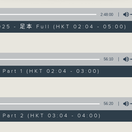
星 期 一 至 六 ： 凌 晨 二 時 至 五 時
、麥蔡文玉 主唱
2:48:00
主 持 ： 丁家湘、李偉圖、黃可柔、林司敏
橋司馬感文君」
025 - 足本 Full (HKT 02:04 - 05:00)
漢、蔣文端 主唱
香港電台第五台由2014年7月28日凌晨二時開始，推出每
令每一個晚上越夜「粤」精彩。
真卿之就義」
Volume
威、李鳳 主唱
56:10
緒皇情暖珍妃」
08/08/2026
勤、葉幼琪 主唱
art 1 (HKT 02:04 - 03:00)
節目內容
Volume
青三取珍珠旗」
節目主持：李偉圖
輝、羅艷卿 主唱
播放曲目：
1. 「十二欄桿十二釵」
56:20
由 文千歲、李寶瑩 主唱
art 2 (HKT 03:04 - 04:00)
Volume
2. 「春暖花開醉杏樓」