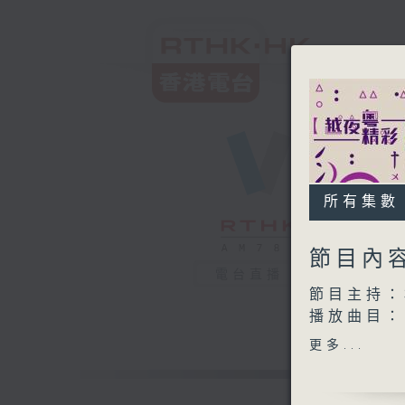
所有集數
節目內
電台直播
節目主持：
播放曲目：
1. 「火海
更多...
由 龍貫
2. 「夜夢