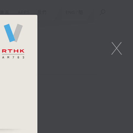
重溫
APPS
我們
ENG
/
簡
X