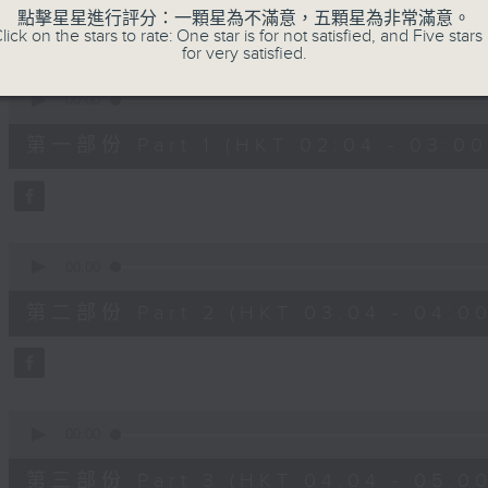
48
點擊星星進行評分：一顆星為不滿意，五顆星為非常滿意。
minutes,
lick on the stars to rate: One star is for not satisfied, and Five stars 
0
for very satisfied.
seconds
Volume
90%
0
seconds
00:00
of
56
第一部份 Part 1 (HKT 02:04 - 03:00
minutes,
10
seconds
Volume
90%
0
seconds
00:00
of
56
第二部份 Part 2 (HKT 03:04 - 04:00
minutes,
20
seconds
Volume
90%
0
seconds
00:00
of
56
第三部份 Part 3 (HKT 04:04 - 05:00
minutes,