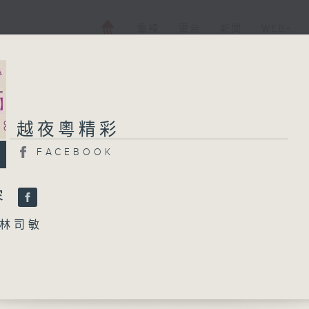
電視
電台
新聞
WEB+
越夜粵精彩
越夜粵精彩
FACEBOOK
FACEBOOK
所有集數
容
林司敏
您喜歡這個節目嗎?
君臣」
天、丁凡 主唱
播 出 時 間 ：
太真」