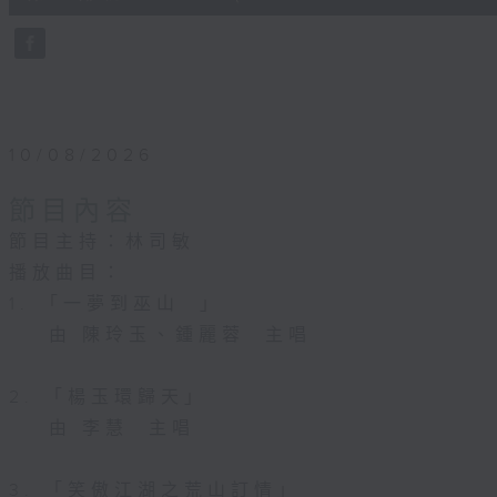
10
seconds
Volume
90%
10/08/2026
節目內容
節目主持：林司敏
播放曲目：
1. 「一夢到巫山 」
由 陳玲玉、鍾麗蓉 主唱
2. 「楊玉環歸天」
由 李慧 主唱
3. 「笑傲江湖之荒山訂情」