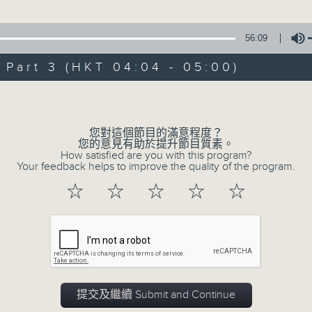
由 黃麗冰 主唱
56:09
3. 「怡紅公子祭瀟湘之葬花」
art 3 (HKT 04:04 - 05:00)
由 蓋鳴暉、尹飛燕 主唱
Volume
4. 「火海君臣」
由 龍貫天、丁凡 主唱
您對這個節目的滿意程度？
您的意見有助於提升節目質素。
How satisfied are you with this program?
5. 「鸞飄鳳更飄」
Your feedback helps to improve the quality of the program.
由 黃一鳴、盧筱萍 主唱
☆
☆
☆
☆
☆
6. 「花落始逢君」
由 張月兒、伍木蘭 主唱
0
seconds
00:00
of
2
提交及繼續 Submit and Continue
08/08/2026 - 足本 Full (HKT 02:04
hours,