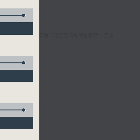
週6天，逢星期一至六凌晨二時至五時的粵曲節目，務求