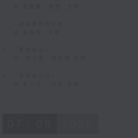
由 崔慶麟、曾慧 主唱
4. 「海棠香影月中搖」
由 嚴淑芳 主唱
5. 「夢會巫山」
由 陳小漢、蔣文端 主唱
6. 「魂夢繞山河」
由 李少芳 、許蓓 主唱
07 - 08
2026