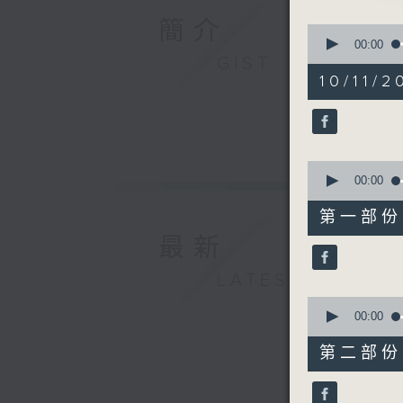
由 李龍
簡介
0
seconds
00:00
of
GIST
3. 「題
2
10/11/2
由 陳小
hours,
48
minutes,
4. 「顏
0
seconds
由 梁漢
90%
0
seconds
00:00
5. 「光
of
56
由 李淑
第一部份 P
minutes,
10
最新
seconds
6. 「狄
90%
LATEST
由 任劍
0
seconds
00:00
of
56
第二部份 P
minutes,
20
seconds