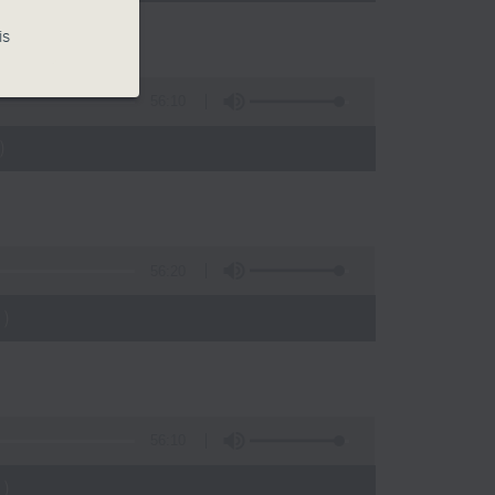
is
56:10
)
56:20
)
56:10
)