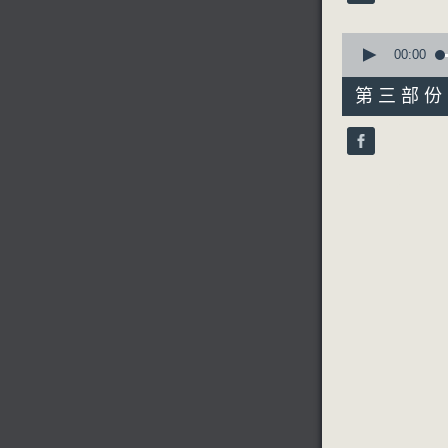
90%
0
seconds
00:00
of
56
第三部份 P
minutes,
9
seconds
90%