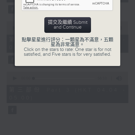
seconds
5. 「鸞飄鳳更飄」
由 黃一鳴、盧筱萍 主唱
提交及繼續 Submit
0
and Continue
seconds
00:00
56:20
of
6. 「花落始逢君」
56
第二部份 Part 2 (HKT 03:04 -
點擊星星進行評分：一顆星為不滿意，五顆
minutes,
星為非常滿意。
由 張月兒、伍木蘭 主唱
04:00)
20
Click on the stars to rate: One star is for not
seconds
satisfied, and Five stars is for very satisfied.
0
seconds
00:00
56:10
of
56
第三部份 Part 3 (HKT 04:04 -
minutes,
05:00)
10
seconds