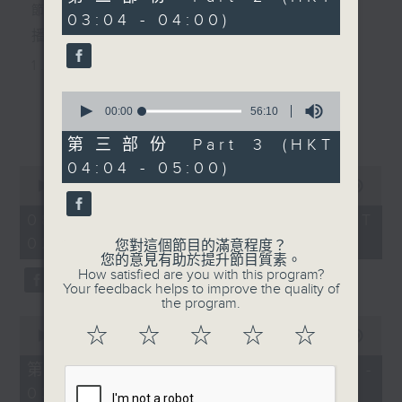
minutes,
節目主持：李偉圖
03:04 - 04:00)
20
seconds
播放曲目：
1. 「十二欄桿十二釵」
由 文千歲、李寶瑩 主唱
0
seconds
00:00
56:10
更多...
of
56
第三部份 Part 3 (HKT
2. 「春暖花開醉杏樓」
minutes,
04:04 - 05:00)
10
0
seconds
由 黃麗冰 主唱
seconds
00:00
2:48:00
of
2
08/08/2026 - 足本 Full (HKT
hours,
02:04 - 05:00)
3. 「怡紅公子祭瀟湘之葬花」
48
您對這個節目的滿意程度？
minutes,
您的意見有助於提升節目質素。
0
由 蓋鳴暉、尹飛燕 主唱
How satisfied are you with this program?
seconds
Your feedback helps to improve the quality of
the program.
0
4. 「火海君臣」
☆
☆
☆
☆
☆
seconds
00:00
56:10
of
由 龍貫天、丁凡 主唱
56
第一部份 Part 1 (HKT 02:04 -
minutes,
03:00)
10