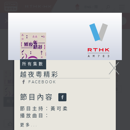
ENG
/
簡
×
全新 RTHK On The Go
取得
一手掌握 RTHK 電台、電視節目
X
所有集數
越夜粵精彩
FACEBOOK
越夜粵精彩
電台直播
節目內容
FACEBOOK
所有集數
節目主持：黃可柔
播放曲目：
1. 「情淚灑征袍」
您喜歡這個節目嗎?
更多...
由 文千歲、梁素琴 主唱