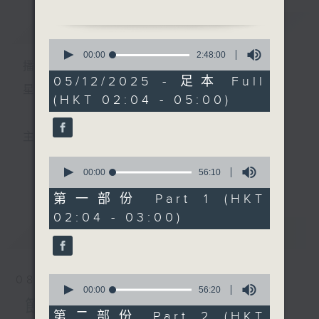
簡介
GIST
2. 「花落始逢君」
0
由 張月兒、伍木蘭 主唱
seconds
00:00
2:48:00
播 出 時 間 ：
of
2
05/12/2025 - 足本 Full
3. 「呂布會貂嬋」
hours,
星 期 一 至 六 ： 凌 晨 二 時 至 五 時
(HKT 02:04 - 05:00)
48
由 梁耀安、許蓓 主唱
minutes,
0
seconds
4. 「唐明皇憶貴妃」
主 持 ： 丁家湘、李偉圖、黃可柔、林司敏
由 李銀嬌 主唱
0
seconds
00:00
56:10
更多...
香港電台第五台由2014年7月28日凌晨二時開始，推出
of
5. 「武家坡」
56
第一部份 Part 1 (HKT
由 張寶強、白鳳瑛 主唱
minutes,
每週6天，逢星期一至六凌晨二時至五時的粵曲節目，
02:04 - 03:00)
10
seconds
最新
務求令每一個晚上越夜「粤」精彩。
LATEST
0
08/08/2026
seconds
00:00
56:20
of
節目內容
56
第二部份 Part 2 (HKT