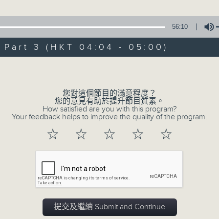
由 黃麗冰 主唱
56:10
3. 「怡紅公子祭瀟湘之葬花」
art 3 (HKT 04:04 - 05:00)
由 蓋鳴暉、尹飛燕 主唱
Volume
4. 「火海君臣」
由 龍貫天、丁凡 主唱
您對這個節目的滿意程度？
您的意見有助於提升節目質素。
How satisfied are you with this program?
5. 「鸞飄鳳更飄」
Your feedback helps to improve the quality of the program.
由 黃一鳴、盧筱萍 主唱
☆
☆
☆
☆
☆
6. 「花落始逢君」
由 張月兒、伍木蘭 主唱
0
seconds
00:00
of
2
提交及繼續 Submit and Continue
08/08/2026 - 足本 Full (HKT 02:04
hours,