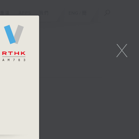
重溫
APPS
我們
ENG
/
簡
X
、吳