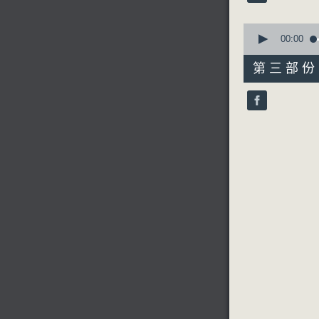
90%
0
seconds
00:00
of
56
第三部份 P
minutes,
10
seconds
90%