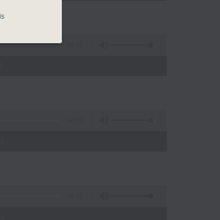
is
56:10
)
56:20
)
56:10
)