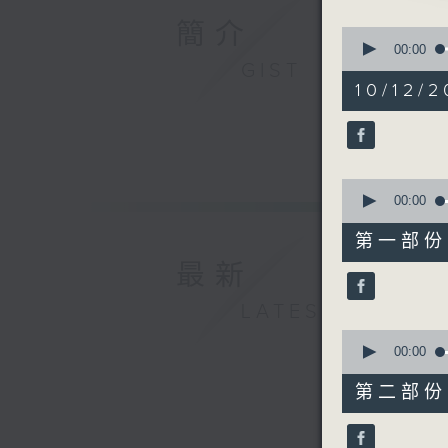
簡介
0
seconds
00:00
of
GIST
2
10/12/2
hours,
48
minutes,
0
seconds
90%
0
seconds
00:00
of
56
第一部份 P
minutes,
10
最新
seconds
90%
LATEST
0
seconds
00:00
of
56
第二部份 P
minutes,
19
seconds