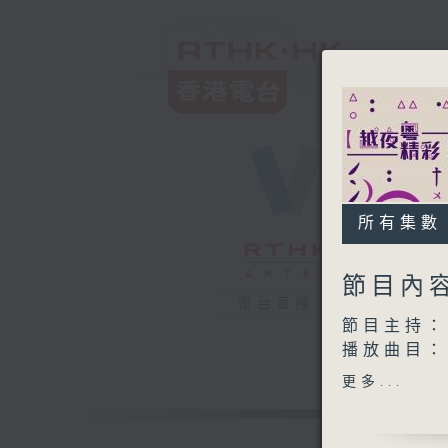
所有集數
節目內
電台直播
節目主持：
播放曲目：
1. 「追魚
更多...
由 羅家
漢英 主唱