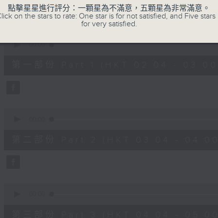
48
點擊星星進行評分：一顆星為不滿意，五顆星為非常滿意。
minutes,
lick on the stars to rate: One star is for not satisfied, and Five stars 
0
for very satisfied.
seconds
Volume
90%
0
seconds
00:00
of
56
第一部份 Part 1 (HKT 02:04 - 03:00
minutes,
10
seconds
Volume
90%
0
seconds
00:00
of
56
第二部份 Part 2 (HKT 03:04 - 04:00
minutes,
20
seconds
Volume
90%
0
seconds
00:00
of
56
第三部份 Part 3 (HKT 04:04 - 05:00
minutes,