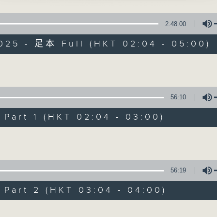
星 期 一 至 六 ： 凌 晨 二 時 至 五 時
2:48:00
主 持 ： 丁家湘、李偉圖、黃可柔、林司敏
025 - 足本 Full (HKT 02:04 - 05:00)
香港電台第五台由2014年7月28日凌晨二時開始，推出每
令每一個晚上越夜「粤」精彩。
Volume
56:10
08/08/2026
art 1 (HKT 02:04 - 03:00)
節目內容
Volume
節目主持：李偉圖
播放曲目：
1. 「十二欄桿十二釵」
56:19
由 文千歲、李寶瑩 主唱
art 2 (HKT 03:04 - 04:00)
Volume
2. 「春暖花開醉杏樓」