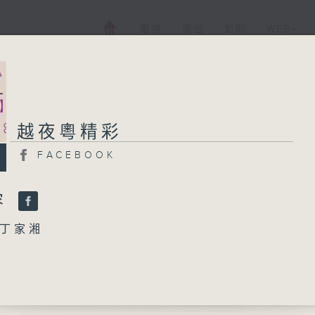
電視
電台
新聞
WEB+
越夜粵精彩
越夜粵精彩
FACEBOOK
FACEBOOK
所有集數
容
丁家湘
您喜歡這個節目嗎?
」
英、李寶瑩、尤聲普、陳燕棠、余惠芬、區麗華
播 出 時 間 ：