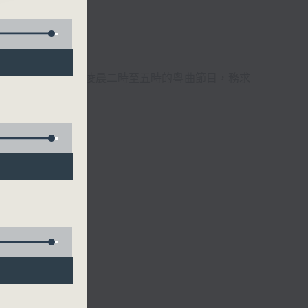
週6天，逢星期一至六凌晨二時至五時的粵曲節目，務求