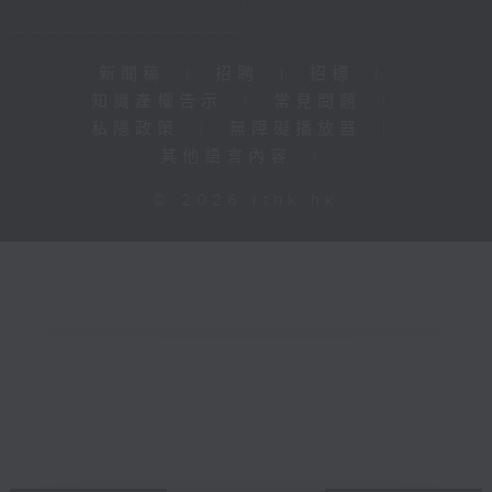
新聞稿
|
招聘
|
招標
|
知識產權告示
|
常見問題
|
私隱政策
|
無障礙播放器
|
其他語言內容
|
© 2026 rthk.hk