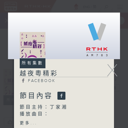
ENG
/
簡
×
全新 RTHK On The Go
取得
一手掌握 RTHK 電台、電視節目
X
所有集數
越夜粵精彩
FACEBOOK
越夜粵精彩
電台直播
節目內容
FACEBOOK
所有集數
節目主持：丁家湘
播放曲目：
1. 「楚國魂」
您喜歡這個節目嗎?
更多...
由 龍貫天、廖國森 主唱