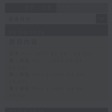
由 崔慶麟、曾慧 主唱
07 - 08
2026
4. 「海棠香影月中搖」
由 嚴淑芳 主唱
08/08/2026
節目內容
5. 「夢會巫山」
由 陳小漢、蔣文端 主唱
足本 Full (HKT 02:04 - 05:00)
第一部份 Part 1 (HKT 02:04 -
6. 「魂夢繞山河」
03:00)
由 李少芳 、許蓓 主唱
第二部份 Part 2 (HKT 03:04 -
04:00)
第三部份 Part 3 (HKT 04:04 -
05:00)
07/08/2026