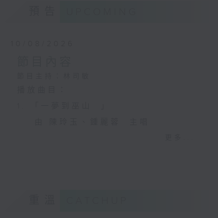
預告
UPCOMING
10/08/2026
節目內容
節目主持：林司敏
播放曲目：
1. 「一夢到巫山 」
由 陳玲玉、鍾麗蓉 主唱
更多...
2. 「楊玉環歸天」
由 李慧 主唱
重溫
CATCHUP
3. 「笑傲江湖之荒山訂情」