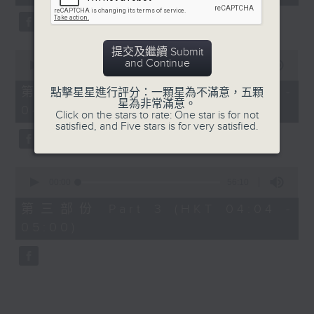
seconds
5. 「鸞飄鳳更飄」
由 黃一鳴、盧筱萍 主唱
提交及繼續 Submit
0
and Continue
seconds
00:00
56:20
of
6. 「花落始逢君」
56
第二部份 Part 2 (HKT 03:04 -
點擊星星進行評分：一顆星為不滿意，五顆
minutes,
星為非常滿意。
由 張月兒、伍木蘭 主唱
04:00)
20
Click on the stars to rate: One star is for not
seconds
satisfied, and Five stars is for very satisfied.
0
seconds
00:00
56:10
of
56
第三部份 Part 3 (HKT 04:04 -
minutes,
05:00)
10
seconds