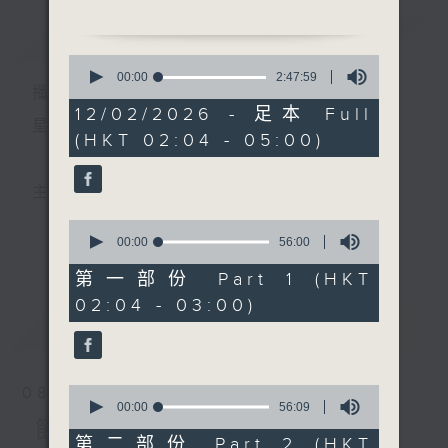
簡介
GIST
2. 「三笑留情」
0
由 陳玲玉 主唱
seconds
00:00
2:47:59
播 出 時 間 ：
of
2
12/02/2026 - 足本 Full
3. 「梵宇鳥啼紅」
hours,
星 期 一 至 六 ： 凌 晨 二 時 至 五 時
(HKT 02:04 - 05:00)
47
由 新劍郎、溫潔逑 主唱
minutes,
4. 「秦香蓮」
59
seconds
由 鍾雲山、程德芬、岑玉
主 持 ： 丁家湘、李偉圖、黃可柔、林司敏
梅 主唱
0
seconds
00:00
56:00
更多...
香港電台第五台由2014年7月28日凌晨二時開始，推出
of
5. 「梨娘閨怨」
56
第一部份 Part 1 (HKT
由 嚴淑芳 主唱
minutes,
每週6天，逢星期一至六凌晨二時至五時的粵曲節目，
02:04 - 03:00)
0
6. 「西施傳之遯世」
seconds
最新
務求令每一個晚上越夜「粤」精彩。
LATEST
由 李丹紅、鄭培英 主唱
7. 「光緒皇與珍妃之北三所
訴情」
0
08/08/2026
由 尹光、鍾麗蓉 主唱
seconds
00:00
56:09
of
節目內容
56
第二部份 Part 2 (HKT