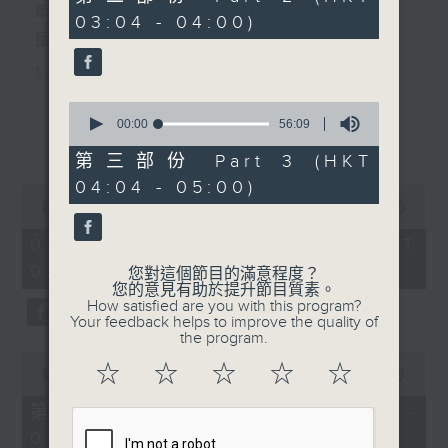
minutes,
節目主持：李偉圖
03:04 - 04:00)
9
seconds
播放曲目：
1. 「十二欄桿十二釵」
由 文千歲、李寶瑩 主唱
0
seconds
00:00
56:09
更多...
of
56
第三部份 Part 3 (HKT
2. 「春暖花開醉杏樓」
minutes,
04:04 - 05:00)
9
0
seconds
由 黃麗冰 主唱
seconds
00:00
2:48:00
of
2
08/08/2026 - 足本 Full (HKT
hours,
02:04 - 05:00)
3. 「怡紅公子祭瀟湘之葬花」
48
您對這個節目的滿意程度？
minutes,
您的意見有助於提升節目質素。
0
由 蓋鳴暉、尹飛燕 主唱
How satisfied are you with this program?
seconds
Your feedback helps to improve the quality of
the program.
0
4. 「火海君臣」
☆
☆
☆
☆
☆
seconds
00:00
56:10
of
由 龍貫天、丁凡 主唱
56
第一部份 Part 1 (HKT 02:04 -
minutes,
03:00)
10