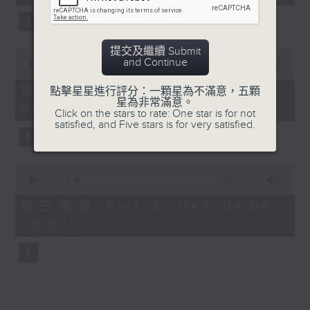
seconds
5. 「橫財就手」
由 何大傻、小飛紅 主唱
提交及繼續 Submit
0
and Continue
seconds
00:00
56:19
of
6. 「花木蘭之柳營步月」
56
第二部份 Part 2 (HKT 03:04 -
點擊星星進行評分：一顆星為不滿意，五顆
minutes,
星為非常滿意。
由 梁耀安、何萍 主唱
04:00)
19
Click on the stars to rate: One star is for not
seconds
satisfied, and Five stars is for very satisfied.
7. 「腸斷大江東」
0
由 劉鳳 主唱
seconds
00:00
56:10
of
56
第三部份 Part 3 (HKT 04:04 -
minutes,
05:00)
10
seconds