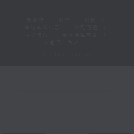
新聞稿
|
招聘
|
招標
|
知識產權告示
|
常見問題
|
私隱政策
|
無障礙播放器
|
其他語言內容
|
© 2026 rthk.hk