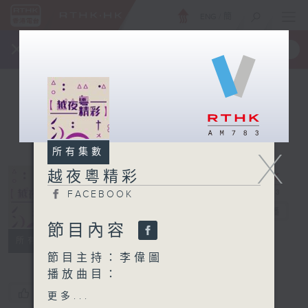
ENG
/
簡
×
全新 RTHK On The Go
取得
一手掌握 RTHK 電台、電視節目
X
所有集數
越夜粵精彩
FACEBOOK
越夜粵精彩
電台直播
節目內容
FACEBOOK
所有集數
節目主持：李偉圖
播放曲目：
1. 「巫山會襄王」
您喜歡這個節目嗎?
更多...
由 文千歲、盧秋萍 主唱