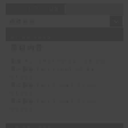
由 蓋鳴暉、尹飛燕 主唱
07 - 08
2026
4. 「火海君臣」
由 龍貫天、丁凡 主唱
07/08/2026
節目內容
5. 「鸞飄鳳更飄」
由 黃一鳴、盧筱萍 主唱
足本 Full (HKT 02:04 - 05:00)
第一部份 Part 1 (HKT 02:04 -
6. 「花落始逢君」
03:00)
由 張月兒、伍木蘭 主唱
第二部份 Part 2 (HKT 03:04 -
04:00)
第三部份 Part 3 (HKT 04:04 -
05:00)
06/08/2026