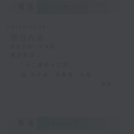
預告
UPCOMING
08/08/2026
節目內容
節目主持：李偉圖
播放曲目：
1. 「十二欄桿十二釵」
由 文千歲、李寶瑩 主唱
更多...
2. 「春暖花開醉杏樓」
由 黃麗冰 主唱
重溫
CATCHUP
3. 「怡紅公子祭瀟湘之葬花」