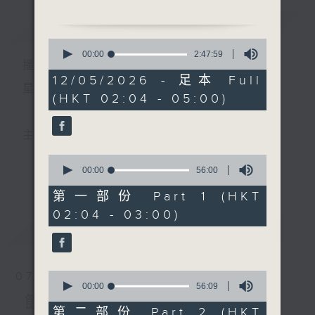
簡介
GIST
2. 「納諫識良臣」
0
由 何偉凌、譚玉鶯 主唱
seconds
00:00
2:47:59
播 出 時 間 ：
of
2
12/05/2026 - 足本 Full
3. 「琵琶行」
hours,
星 期 一 至 六 ： 凌 晨 二 時 至 五 時
(HKT 02:04 - 05:00)
47
由 伍艷紅、曾慧 主唱
minutes,
59
seconds
4. 「梨園初會」
主 持 ： 丁家湘、李偉圖、黃可柔、林司敏
由 黎駿聲、張美峰 主唱
0
seconds
00:00
56:00
更多...
香港電台第五台由2014年7月28日凌晨二時開始，推出
of
5. 「焚香記之送別」
56
第一部份 Part 1 (HKT
由 李秋元、張寶華 主唱
minutes,
每週6天，逢星期一至六凌晨二時至五時的粵曲節目，
02:04 - 03:00)
0
seconds
最新
務求令每一個晚上越夜「粤」精彩。
LATEST
6. 「送情郎」
由 靳永棠、梁玉卿 主唱
0
07/08/2026
seconds
00:00
56:09
of
節目內容
56
第二部份 Part 2 (HKT