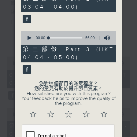
minutes,
節目主持：黃可柔
03:04 - 04:00)
9
seconds
播放曲目：
1. 「西廂記之賴柬」
由 白慶賢、王戈丹、梅芬 主唱
0
seconds
00:00
56:09
更多...
of
56
第三部份 Part 3 (HKT
2. 「賣春愁」
minutes,
04:04 - 05:00)
9
0
seconds
由 白楊 主唱
seconds
00:00
2:48:00
of
2
07/08/2026 - 足本 Full (HKT
hours,
02:04 - 05:00)
3. 「風流大俠」
48
您對這個節目的滿意程度？
minutes,
您的意見有助於提升節目質素。
0
由 靳永棠、梁玉卿 主唱
How satisfied are you with this program?
seconds
Your feedback helps to improve the quality of
the program.
0
4. 「人隔萬重山」
☆
☆
☆
☆
☆
seconds
00:00
56:10
of
由 張惠芳、胡美倫 主唱
56
第一部份 Part 1 (HKT 02:04 -
minutes,
03:00)
10