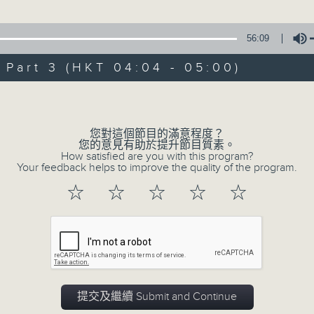
由 白楊 主唱
56:09
3. 「風流大俠」
art 3 (HKT 04:04 - 05:00)
由 靳永棠、梁玉卿 主唱
Volume
4. 「人隔萬重山」
由 張惠芳、胡美倫 主唱
您對這個節目的滿意程度？
您的意見有助於提升節目質素。
How satisfied are you with this program?
5. 「橫財就手」
Your feedback helps to improve the quality of the program.
由 何大傻、小飛紅 主唱
☆
☆
☆
☆
☆
6. 「花木蘭之柳營步月」
由 梁耀安、何萍 主唱
7. 「腸斷大江東」
提交及繼續 Submit and Continue
由 劉鳳 主唱