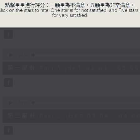
0
點擊星星進行評分：一顆星為不滿意，五顆星為非常滿意。
seconds
00:00
lick on the stars to rate: One star is for not satisfied, and Five stars 
of
for very satisfied.
2
07/08/2026 - 足本 Full (HKT 02:04
hours,
48
minutes,
0
seconds
Volume
90%
0
seconds
00:00
of
56
第一部份 Part 1 (HKT 02:04 - 03:00
minutes,
10
seconds
Volume
90%
0
seconds
00:00
of
56
第二部份 Part 2 (HKT 03:04 - 04:00
minutes,
19
seconds
Volume
90%