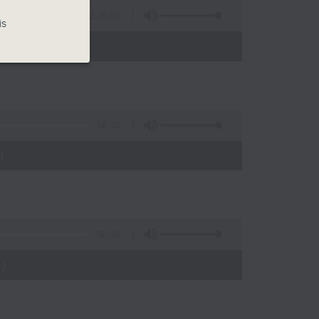
2:48:00
is
 - 05:00)
56:10
)
56:19
)