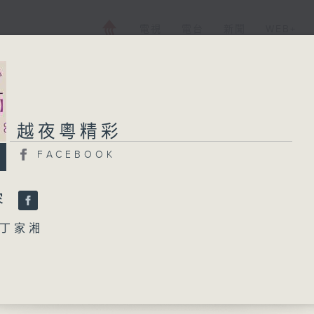
電視
電台
新聞
WEB+
越夜粵精彩
越夜粵精彩
FACEBOOK
FACEBOOK
所有集數
容
丁家湘
您喜歡這個節目嗎?
菱案之訴冤」
峰、陳嘉鳴 主唱
播 出 時 間 ：
唐李後主之梅下招魂、七夕離魂」