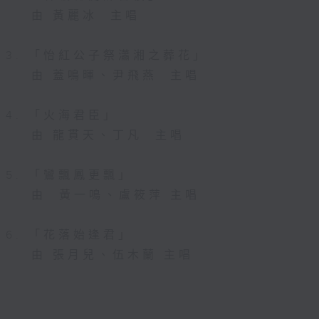
由 黃麗冰 主唱
3. 「怡紅公子祭瀟湘之葬花」
由 蓋鳴暉、尹飛燕 主唱
4. 「火海君臣」
由 龍貫天、丁凡 主唱
5. 「鸞飄鳳更飄」
由 黃一鳴、盧筱萍 主唱
6. 「花落始逢君」
由 張月兒、伍木蘭 主唱