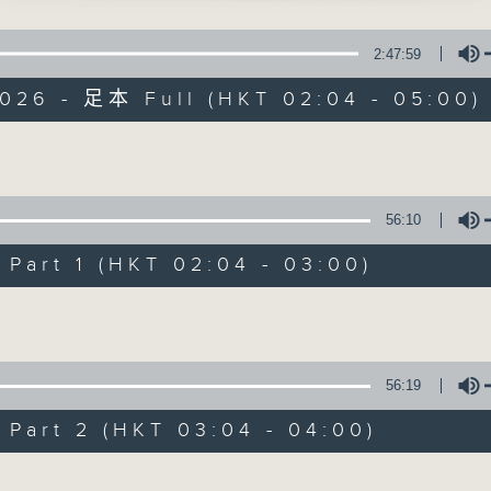
星 期 一 至 六 ： 凌 晨 二 時 至 五 時
風 主唱
2:47:59
主 持 ： 丁家湘、李偉圖、黃可柔、林司敏
奇花」
2026 - 足本 Full (HKT 02:04 - 05:00)
安、上海妹 主唱
香港電台第五台由2014年7月28日凌晨二時開始，推出每
令每一個晚上越夜「粤」精彩。
紅綾」
Volume
郎、麥王燕 主唱
56:10
歌」
07/08/2026
芯 主唱
art 1 (HKT 02:04 - 03:00)
節目內容
Volume
鳥」
節目主持：黃可柔
寶、伍木蘭 主唱
播放曲目：
1. 「西廂記之賴柬」
56:19
殉義」
由 白慶賢、王戈丹、梅芬 主唱
琪、蔣文端 主唱
art 2 (HKT 03:04 - 04:00)
Volume
2. 「賣春愁」