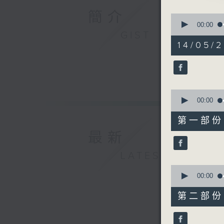
由 陳笑
簡介
0
seconds
00:00
of
GIST
3. 「道窟
2
14/05/
由 半日
hours,
47
minutes,
4. 「智取
59
seconds
由 新劍
90%
0
seconds
00:00
5. 「勸孝
of
56
由 梁少
第一部份 P
minutes,
10
最新
seconds
6. 「同林
90%
LATEST
由 譚家
0
seconds
00:00
7. 「霸陵
of
由 葉幼
56
第二部份 P
minutes,
19
seconds