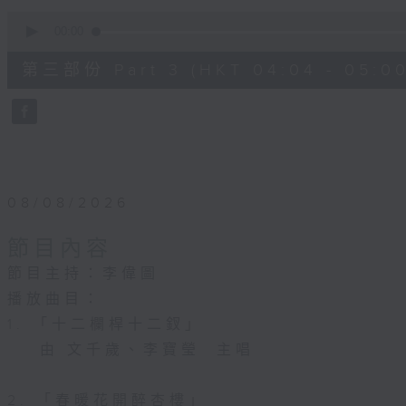
0
seconds
00:00
of
56
第三部份 Part 3 (HKT 04:04 - 05:00
minutes,
10
seconds
Volume
90%
08/08/2026
節目內容
節目主持：李偉圖
播放曲目：
1. 「十二欄桿十二釵」
由 文千歲、李寶瑩 主唱
2. 「春暖花開醉杏樓」