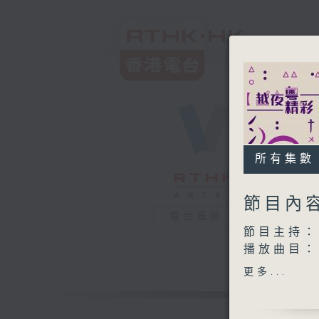
所有集數
節目內
電台直播
節目主持：
播放曲目：
1. 「紅
更多...
由 吳仟
2. 「南