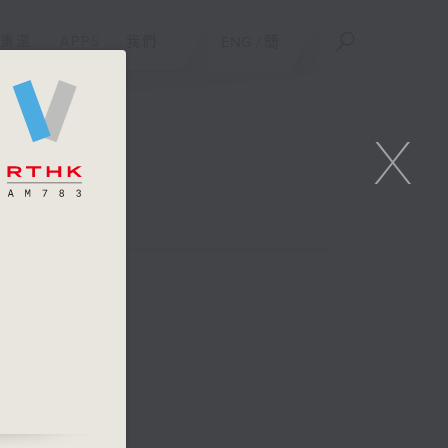
重溫
APPS
我們
ENG
/
簡
X