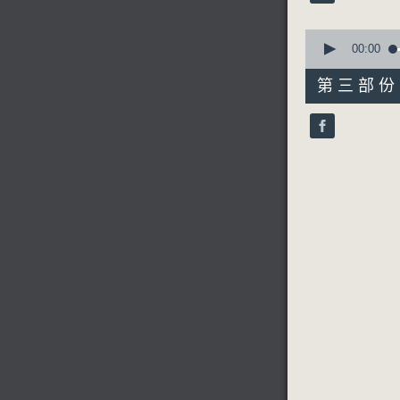
90%
0
seconds
00:00
of
56
第三部份 P
minutes,
9
seconds
90%