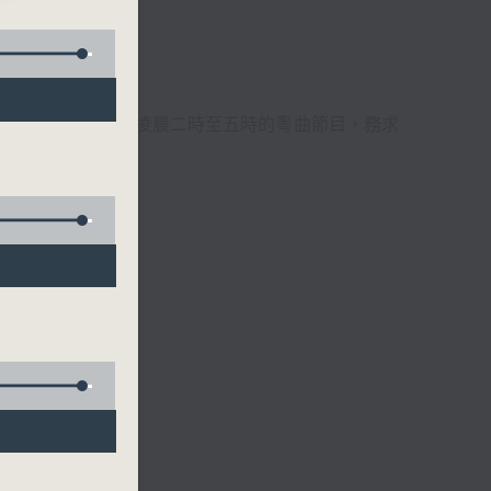
週6天，逢星期一至六凌晨二時至五時的粵曲節目，務求