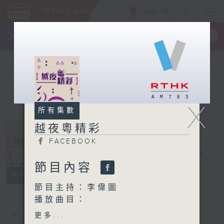
ENG
/
簡
×
全新 RTHK On The Go
取得
一手掌握 RTHK 電台、電視節目
X
所有集數
越夜粵精彩
FACEBOOK
越夜粵精彩
電台直播
節目內容
FACEBOOK
所有集數
節目主持：李偉圖
播放曲目：
1. 「牡丹亭驚夢之遊園驚
您喜歡這個節目嗎?
更多...
夢」