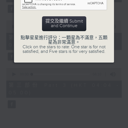
seconds
5. 「鸞飄鳳更飄」
由 黃一鳴、盧筱萍 主唱
提交及繼續 Submit
0
and Continue
seconds
00:00
56:20
of
6. 「花落始逢君」
56
第二部份 Part 2 (HKT 03:04 -
點擊星星進行評分：一顆星為不滿意，五顆
minutes,
星為非常滿意。
由 張月兒、伍木蘭 主唱
04:00)
20
Click on the stars to rate: One star is for not
seconds
satisfied, and Five stars is for very satisfied.
0
seconds
00:00
56:10
of
56
第三部份 Part 3 (HKT 04:04 -
minutes,
05:00)
10
seconds