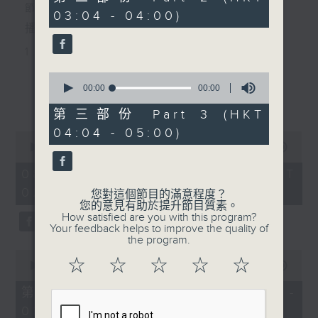
seconds
節目主持：李偉圖
03:04 - 04:00)
播放曲目：
1. 「十二欄桿十二釵」
由 文千歲、李寶瑩 主唱
0
seconds
00:00
00:00
更多...
of
0
第三部份 Part 3 (HKT
2. 「春暖花開醉杏樓」
seconds
04:04 - 05:00)
0
由 黃麗冰 主唱
seconds
00:00
2:48:00
of
2
08/08/2026 - 足本 Full (HKT
hours,
02:04 - 05:00)
3. 「怡紅公子祭瀟湘之葬花」
48
您對這個節目的滿意程度？
minutes,
您的意見有助於提升節目質素。
0
由 蓋鳴暉、尹飛燕 主唱
How satisfied are you with this program?
seconds
Your feedback helps to improve the quality of
the program.
0
4. 「火海君臣」
☆
☆
☆
☆
☆
seconds
00:00
56:10
of
由 龍貫天、丁凡 主唱
56
第一部份 Part 1 (HKT 02:04 -
minutes,
03:00)
10