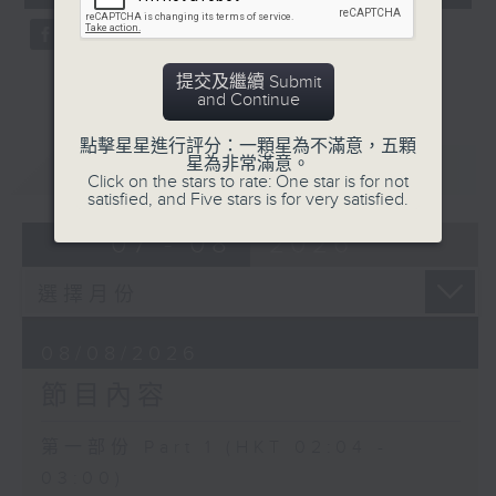
seconds
5. 「鸞飄鳳更飄」
由 黃一鳴、盧筱萍 主唱
提交及繼續 Submit
and Continue
6. 「花落始逢君」
點擊星星進行評分：一顆星為不滿意，五顆
星為非常滿意。
重溫
CATCHUP
由 張月兒、伍木蘭 主唱
Click on the stars to rate: One star is for not
satisfied, and Five stars is for very satisfied.
07 - 08
2026
08/08/2026
節目內容
第一部份 Part 1 (HKT 02:04 -
03:00)