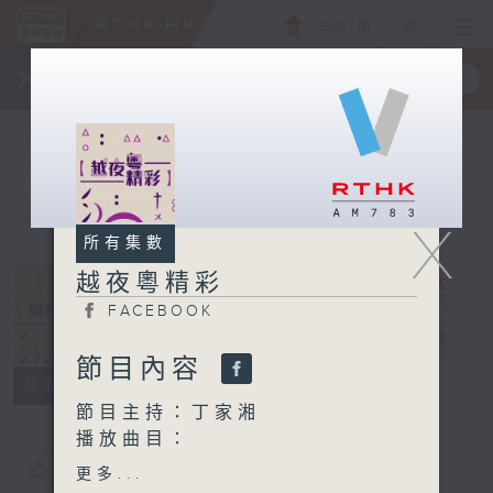
ENG
/
簡
×
全新 RTHK On The Go
取得
一手掌握 RTHK 電台、電視節目
X
所有集數
越夜粵精彩
FACEBOOK
越夜粵精彩
電台直播
節目內容
FACEBOOK
所有集數
節目主持：丁家湘
播放曲目：
1. 「一枝紅艷露凝香」
您喜歡這個節目嗎?
更多...
由 龍劍笙 主唱