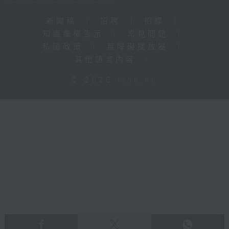
新聞稿
|
招聘
|
招標
|
知識產權告示
|
常見問題
|
私隱政策
|
無障礙播放器
|
其他語言內容
|
© 2026 rthk.hk