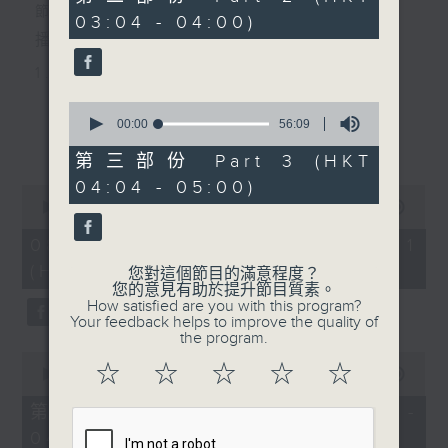
由 鄭卓凡 主唱
minutes,
節目主持：李偉圖
03:04 - 04:00)
19
seconds
播放曲目：
1. 「十二欄桿十二釵」
由 文千歲、李寶瑩 主唱
0
seconds
00:00
56:09
更多...
of
56
第三部份 Part 3 (HKT
2. 「春暖花開醉杏樓」
minutes,
04:04 - 05:00)
9
0
seconds
由 黃麗冰 主唱
seconds
00:00
56:00
of
56
08/08/2026 - 第一部份 Part 1
minutes,
(HKT 02:04 - 03:00)
3. 「怡紅公子祭瀟湘之葬花」
0
您對這個節目的滿意程度？
seconds
您的意見有助於提升節目質素。
由 蓋鳴暉、尹飛燕 主唱
How satisfied are you with this program?
Your feedback helps to improve the quality of
the program.
0
4. 「火海君臣」
☆
☆
☆
☆
☆
seconds
00:00
55:59
of
由 龍貫天、丁凡 主唱
55
第二部份 Part 2 (HKT 03:04 -
minutes,
04:00)
59