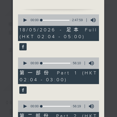
簡介
GIST
2. 「香妃之闖筵索美、獻妃
0
歸降」
seconds
00:00
2:47:59
播 出 時 間 ：
of
由 文千歲、南紅、蕭仲
2
18/05/2026 - 足本 Full
坤 主唱
hours,
星 期 一 至 六 ： 凌 晨 二 時 至 五 時
(HKT 02:04 - 05:00)
47
minutes,
3. 「香妃之清宮存貞、蝶舞
59
seconds
仙韻」
主 持 ： 丁家湘、李偉圖、黃可柔、林司敏
由 關海山、南紅、文千
0
歲 主唱
seconds
00:00
56:10
更多...
香港電台第五台由2014年7月28日凌晨二時開始，推出
of
56
第一部份 Part 1 (HKT
4. 「二十四橋明月夜」
minutes,
每週6天，逢星期一至六凌晨二時至五時的粵曲節目，
02:04 - 03:00)
10
由 梁天雁、白瑛 主唱
seconds
最新
務求令每一個晚上越夜「粤」精彩。
LATEST
5. 「風雨夜歸人」
由 廖志偉、梁碧玉 主唱
0
08/08/2026
seconds
00:00
56:19
of
節目內容
6. 「癡鸞恨」
56
第二部份 Part 2 (HKT