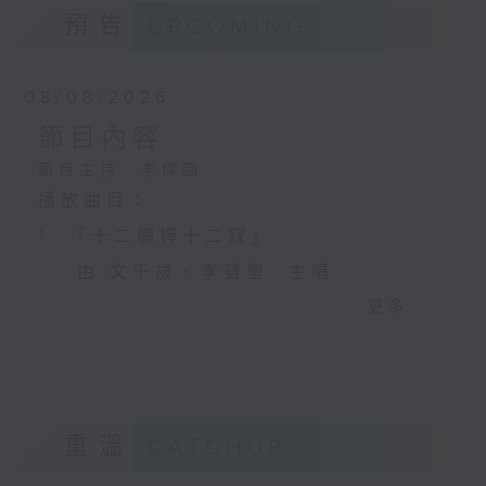
預告
UPCOMING
08/08/2026
節目內容
節目主持：李偉圖
播放曲目：
1. 「十二欄桿十二釵」
由 文千歲、李寶瑩 主唱
更多...
2. 「春暖花開醉杏樓」
由 黃麗冰 主唱
重溫
CATCHUP
3. 「怡紅公子祭瀟湘之葬花」