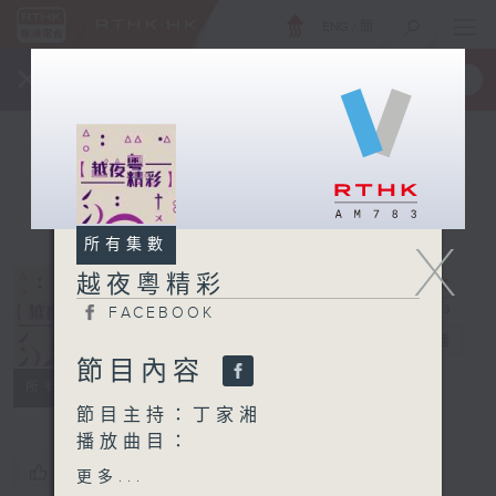
ENG
/
簡
×
全新 RTHK On The Go
取得
一手掌握 RTHK 電台、電視節目
X
所有集數
越夜粵精彩
FACEBOOK
越夜粵精彩
電台直播
節目內容
FACEBOOK
所有集數
節目主持：丁家湘
播放曲目：
1. 「十五貫之被冤」
您喜歡這個節目嗎?
更多...
由 李龍、廖國森、李