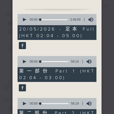
鳳 主唱
簡介
GIST
0
2. 「惟有落霞憐孤鶩」
seconds
00:00
2:48:00
播 出 時 間 ：
of
由 靳永棠、梁玉卿 主唱
2
20/05/2026 - 足本 Full
hours,
星 期 一 至 六 ： 凌 晨 二 時 至 五 時
(HKT 02:04 - 05:00)
48
3. 「秦瓊賣馬」
minutes,
由 靚次伯 主唱
0
seconds
4. 「璇宮艷史」
主 持 ： 丁家湘、李偉圖、黃可柔、林司敏
由 鄭君綿、呂紅、李錦
0
昌、何倩兒、李銳祖 主唱
seconds
00:00
56:10
更多...
香港電台第五台由2014年7月28日凌晨二時開始，推出
of
56
第一部份 Part 1 (HKT
minutes,
每週6天，逢星期一至六凌晨二時至五時的粵曲節目，
02:04 - 03:00)
10
seconds
最新
務求令每一個晚上越夜「粤」精彩。
LATEST
0
07/08/2026
seconds
00:00
56:19
of
節目內容
56
第二部份 Part 2 (HKT