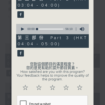
minutes,
節目主持：黃可柔
03:04 - 04:00)
19
seconds
播放曲目：
1. 「西廂記之賴柬」
由 白慶賢、王戈丹、梅芬 主唱
0
seconds
00:00
56:10
更多...
of
56
第三部份 Part 3 (HKT
2. 「賣春愁」
minutes,
04:04 - 05:00)
10
0
seconds
由 白楊 主唱
seconds
00:00
2:48:00
of
2
07/08/2026 - 足本 Full (HKT
hours,
02:04 - 05:00)
3. 「風流大俠」
48
您對這個節目的滿意程度？
minutes,
您的意見有助於提升節目質素。
0
由 靳永棠、梁玉卿 主唱
How satisfied are you with this program?
seconds
Your feedback helps to improve the quality of
the program.
0
4. 「人隔萬重山」
☆
☆
☆
☆
☆
seconds
00:00
56:10
of
由 張惠芳、胡美倫 主唱
56
第一部份 Part 1 (HKT 02:04 -
minutes,
03:00)
10