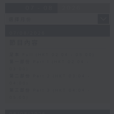
由 蓋鳴暉、尹飛燕 主唱
07 - 08
2026
4. 「火海君臣」
由 龍貫天、丁凡 主唱
07/08/2026
節目內容
5. 「鸞飄鳳更飄」
由 黃一鳴、盧筱萍 主唱
足本 Full (HKT 02:04 - 05:00)
第一部份 Part 1 (HKT 02:04 -
6. 「花落始逢君」
03:00)
由 張月兒、伍木蘭 主唱
第二部份 Part 2 (HKT 03:04 -
04:00)
第三部份 Part 3 (HKT 04:04 -
05:00)
06/08/2026