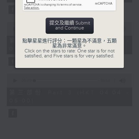
seconds
5. 「橫財就手」
由 何大傻、小飛紅 主唱
提交及繼續 Submit
0
and Continue
seconds
00:00
56:19
of
6. 「花木蘭之柳營步月」
56
第二部份 Part 2 (HKT 03:04 -
點擊星星進行評分：一顆星為不滿意，五顆
minutes,
星為非常滿意。
由 梁耀安、何萍 主唱
04:00)
19
Click on the stars to rate: One star is for not
seconds
satisfied, and Five stars is for very satisfied.
7. 「腸斷大江東」
0
由 劉鳳 主唱
seconds
00:00
56:10
of
56
第三部份 Part 3 (HKT 04:04 -
minutes,
05:00)
10
seconds