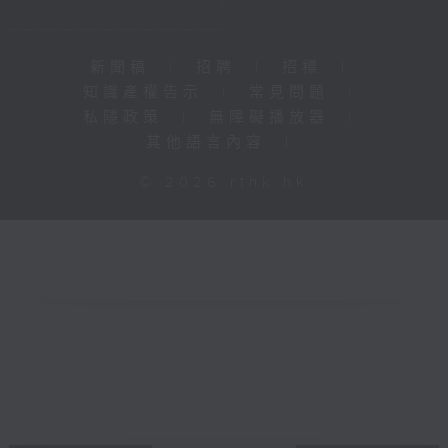
新聞稿
|
招聘
|
招標
|
知識產權告示
|
常見問題
|
私隱政策
|
無障礙播放器
|
其他語言內容
|
© 2026 rthk.hk