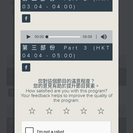
minutes,
節目主持：李偉圖
03:04 - 04:00)
19
seconds
播放曲目：
1. 「十二欄桿十二釵」
由 文千歲、李寶瑩 主唱
0
seconds
00:00
56:09
更多...
of
56
第三部份 Part 3 (HKT
2. 「春暖花開醉杏樓」
minutes,
04:04 - 05:00)
9
0
seconds
由 黃麗冰 主唱
seconds
00:00
2:48:00
of
2
08/08/2026 - 足本 Full (HKT
hours,
02:04 - 05:00)
3. 「怡紅公子祭瀟湘之葬花」
48
您對這個節目的滿意程度？
minutes,
您的意見有助於提升節目質素。
0
由 蓋鳴暉、尹飛燕 主唱
How satisfied are you with this program?
seconds
Your feedback helps to improve the quality of
the program.
0
4. 「火海君臣」
☆
☆
☆
☆
☆
seconds
00:00
56:10
of
由 龍貫天、丁凡 主唱
56
第一部份 Part 1 (HKT 02:04 -
minutes,
03:00)
10