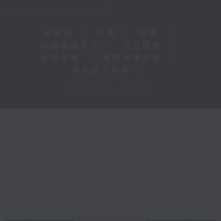
新聞稿
|
招聘
|
招標
|
知識產權告示
|
常見問題
|
私隱政策
|
無障礙播放器
|
其他語言內容
|
© 2026 rthk.hk