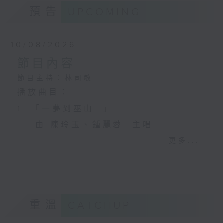
預告
UPCOMING
10/08/2026
節目內容
節目主持：林司敏
播放曲目：
1. 「一夢到巫山 」
由 陳玲玉、鍾麗蓉 主唱
更多...
2. 「楊玉環歸天」
由 李慧 主唱
重溫
CATCHUP
3. 「笑傲江湖之荒山訂情」