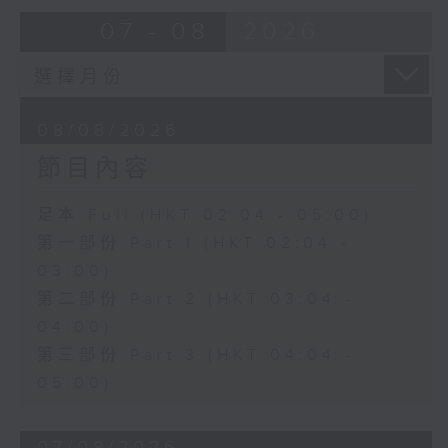
由 崔慶麟、曾慧 主唱
07 - 08
2026
4. 「海棠香影月中搖」
由 嚴淑芳 主唱
08/08/2026
節目內容
5. 「夢會巫山」
由 陳小漢、蔣文端 主唱
足本 Full (HKT 02:04 - 05:00)
第一部份 Part 1 (HKT 02:04 -
6. 「魂夢繞山河」
03:00)
由 李少芳 、許蓓 主唱
第二部份 Part 2 (HKT 03:04 -
04:00)
第三部份 Part 3 (HKT 04:04 -
05:00)
07/08/2026