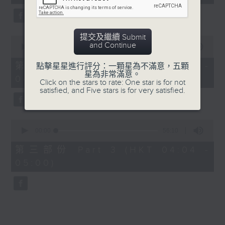
seconds
5. 「鸞飄鳳更飄」
由 黃一鳴、盧筱萍 主唱
提交及繼續 Submit
0
and Continue
seconds
00:00
56:20
of
6. 「花落始逢君」
56
第二部份 Part 2 (HKT 03:04 -
點擊星星進行評分：一顆星為不滿意，五顆
minutes,
星為非常滿意。
由 張月兒、伍木蘭 主唱
04:00)
20
Click on the stars to rate: One star is for not
seconds
satisfied, and Five stars is for very satisfied.
0
seconds
00:00
56:10
of
56
第三部份 Part 3 (HKT 04:04 -
minutes,
05:00)
10
seconds