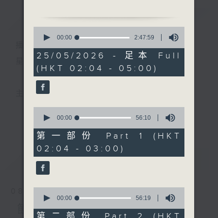
簡介
GIST
2. 「雷雨」
0
由 林家聲、關婉芬 主唱
seconds
00:00
2:47:59
播 出 時 間 ：
of
2
25/05/2026 - 足本 Full
3. 「半生緣」
hours,
星 期 一 至 六 ： 凌 晨 二 時 至 五 時
(HKT 02:04 - 05:00)
47
由 何華棧、郭鳳女 主唱
minutes,
4. 「明日又天涯」
59
seconds
由 阮兆輝、梁素琴 主唱
主 持 ： 丁家湘、李偉圖、黃可柔、林司敏
0
5. 「西樓記之西樓訂盟」
seconds
00:00
56:10
更多...
香港電台第五台由2014年7月28日凌晨二時開始，推出
of
由 馮麗、李鳳 主唱
56
第一部份 Part 1 (HKT
minutes,
每週6天，逢星期一至六凌晨二時至五時的粵曲節目，
02:04 - 03:00)
10
seconds
最新
務求令每一個晚上越夜「粤」精彩。
LATEST
0
08/08/2026
seconds
00:00
56:19
of
節目內容
56
第二部份 Part 2 (HKT