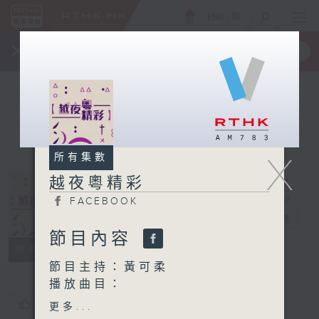
ENG
/
簡
×
全新 RTHK On The Go
取得
一手掌握 RTHK 電台、電視節目
X
所有集數
越夜粵精彩
FACEBOOK
越夜粵精彩
電台直播
節目內容
FACEBOOK
所有集數
節目主持：黃可柔
播放曲目：
1. 「無價美人」
您喜歡這個節目嗎?
更多...
由 劉鳳 主唱