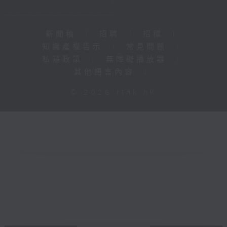
新聞稿
|
招聘
|
招標
|
知識產權告示
|
常見問題
|
私隱政策
|
無障礙播放器
|
其他語言內容
|
© 2026 rthk.hk