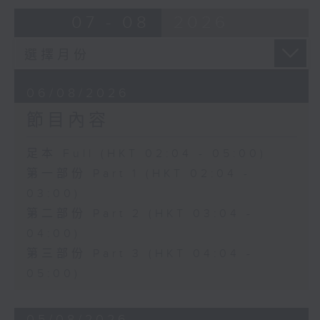
由 靳永棠、梁玉卿 主唱
07 - 08
2026
4. 「人隔萬重山」
由 張惠芳、胡美倫 主唱
06/08/2026
節目內容
5. 「橫財就手」
由 何大傻、小飛紅 主唱
足本 Full (HKT 02:04 - 05:00)
第一部份 Part 1 (HKT 02:04 -
6. 「花木蘭之柳營步月」
03:00)
由 梁耀安、何萍 主唱
第二部份 Part 2 (HKT 03:04 -
04:00)
第三部份 Part 3 (HKT 04:04 -
7. 「腸斷大江東」
05:00)
由 劉鳳 主唱
05/08/2026