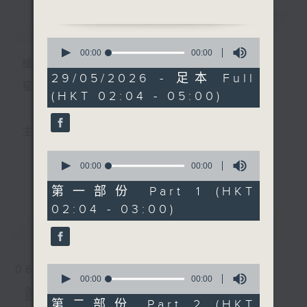
簡介
GIST
2. 「呂布會貂嬋」
0
由 梁耀安、許蓓 主唱
seconds
00:00
00:00
播 出 時 間 ：
of
0
29/05/2026 - 足本 Full
3. 「拉郎配之戲官」
seconds
星 期 一 至 六 ： 凌 晨 二 時 至 五 時
(HKT 02:04 - 05:00)
由 文覺非、白駒榮 主唱
4. 「銀河一段情」
由 何非凡、崔妙芝 主唱
主 持 ： 丁家湘、李偉圖、黃可柔、林司敏
0
5. 「清宮恨史」
seconds
00:00
00:00
更多...
香港電台第五台由2014年7月28日凌晨二時開始，推出
of
由 天涯、鄭幗寶、小馬
0
第一部份 Part 1 (HKT
師曾 主唱
seconds
每週6天，逢星期一至六凌晨二時至五時的粵曲節目，
02:04 - 03:00)
6. 「清宮明月」
最新
務求令每一個晚上越夜「粤」精彩。
LATEST
由 陳寶珠、南紅 主唱
7. 「新南唐春夢」
由 朱劍丹、尹嘉星 主唱
0
06/08/2026
seconds
00:00
00:00
of
節目內容
0
第二部份 Part 2 (HKT