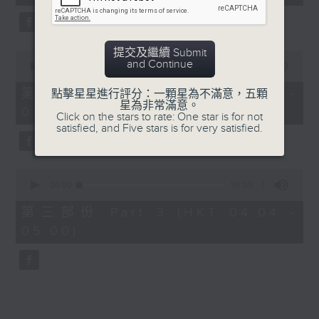
seconds
由 鄧碧雲、李香琴 主唱
提交及繼續 Submit
0
5. 「金葉菊之夢會梅花澗」
and Continue
seconds
00:00
56:19
of
由 龍貫天、李鳳 主唱
56
第二部份 Part 2 (HKT 03:04 -
點擊星星進行評分：一顆星為不滿意，五顆
minutes,
星為非常滿意。
04:00)
19
Click on the stars to rate: One star is for not
seconds
satisfied, and Five stars is for very satisfied.
0
seconds
00:00
56:09
of
56
第三部份 Part 3 (HKT 04:04 -
minutes,
05:00)
9
seconds