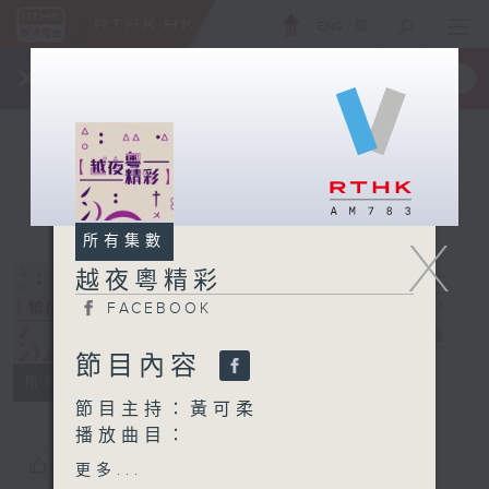
ENG
/
簡
×
全新 RTHK On The Go
取得
一手掌握 RTHK 電台、電視節目
X
所有集數
越夜粵精彩
FACEBOOK
越夜粵精彩
電台直播
節目內容
FACEBOOK
所有集數
節目主持：黃可柔
播放曲目：
1. 「舉獅觀圖」
您喜歡這個節目嗎?
更多...
由 郭少文 主唱