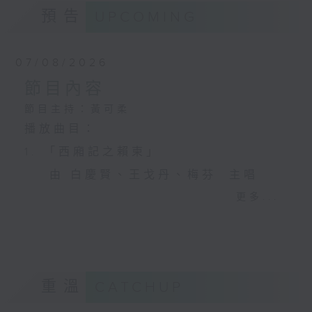
預告
UPCOMING
07/08/2026
節目內容
節目主持：黃可柔
播放曲目：
1. 「西廂記之賴柬」
由 白慶賢、王戈丹、梅芬 主唱
更多...
2. 「賣春愁」
由 白楊 主唱
重溫
CATCHUP
3. 「風流大俠」