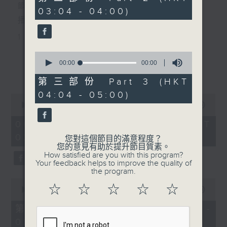
seconds
節目主持：丁家湘
03:04 - 04:00)
播放曲目：
1. 「唐伯虎追舟」
由 新馬師曾、南紅 主唱
0
seconds
00:00
00:00
更多...
of
0
第三部份 Part 3 (HKT
2. 「光緒皇夜祭珍妃之私探」
seconds
04:04 - 05:00)
0
由 文千歲、梁少芯、李艷冰、白鳳
seconds
00:00
2:47:59
of
英、賽麒麟、伍卓忠 主唱
2
06/08/2026 - 足本 Full (HKT
hours,
02:04 - 05:00)
47
您對這個節目的滿意程度？
minutes,
您的意見有助於提升節目質素。
59
3. 「情牽四大美人之西施劫後情」
How satisfied are you with this program?
seconds
Your feedback helps to improve the quality of
由 黎駿聲、張美峯 主唱
the program.
0
☆
☆
☆
☆
☆
seconds
00:00
56:10
of
4. 「鬼才倫文敘之賣菜逢艷婢、退婚結
56
第一部份 Part 1 (HKT 02:04 -
minutes,
良緣、金馬玉堂客、扮美試新娘」
03:00)
10