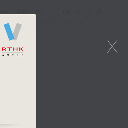
重溫
APPS
我們
ENG
/
簡
X