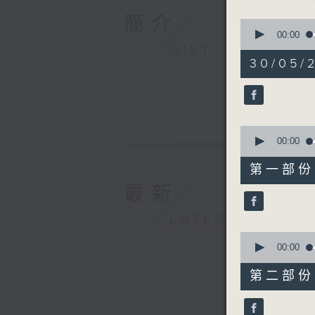
由 紅線
簡介
0
seconds
00:00
of
GIST
3. 「九
2
30/05/
由 劉惠
hours,
48
4. 「琴
minutes,
由 馮剛
0
seconds
90%
0
5. 「周仁
seconds
00:00
由 新馬
of
56
6. 「浮
第一部份 P
minutes,
由 張寶
10
最新
seconds
90%
LATEST
0
seconds
00:00
of
56
第二部份 P
minutes,
19
seconds