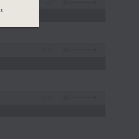
56:10
is
)
56:19
)
56:09
)