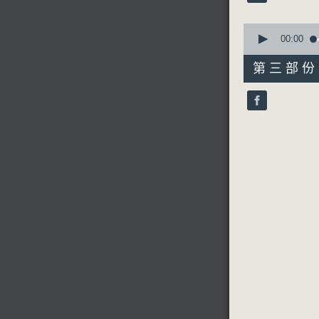
90%
0
seconds
00:00
of
56
第三部份 P
minutes,
10
seconds
90%