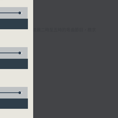
週6天，逢星期一至六凌晨二時至五時的粵曲節目，務求