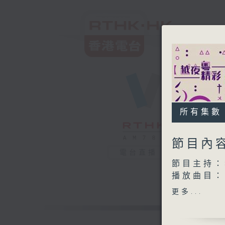
所有集數
節目內
電台直播
節目主持：
播放曲目：
1. 「天子
更多...
由 文千
2. 「打神