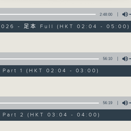
星 期 一 至 六 ： 凌 晨 二 時 至 五 時
女 主唱
2:48:00
主 持 ： 丁家湘、李偉圖、黃可柔、林司敏
天玄女之投荔」
2026 - 足本 Full (HKT 02:04 - 05:00)
鳴、李淑勤 主唱
香港電台第五台由2014年7月28日凌晨二時開始，推出每
心記下卷之賦詠白頭吟」
令每一個晚上越夜「粤」精彩。
毅、甄秀儀 主唱
Volume
嫁嫂」
56:10
師曾、崔妙芝 主唱
06/08/2026
生六記之芸娘離恨」
art 1 (HKT 02:04 - 03:00)
節目內容
強、白楊 主唱
Volume
節目主持：丁家湘
播放曲目：
1. 「唐伯虎追舟」
56:19
由 新馬師曾、南紅 主唱
art 2 (HKT 03:04 - 04:00)
Volume
2. 「光緒皇夜祭珍妃之私探」