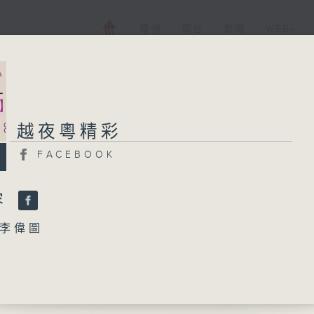
電視
電台
新聞
WEB+
越夜粵精彩
越夜粵精彩
FACEBOOK
FACEBOOK
所有集數
容
李偉圖
您喜歡這個節目嗎?
尋芳」
歲、梁少芯 主唱
播 出 時 間 ：
」