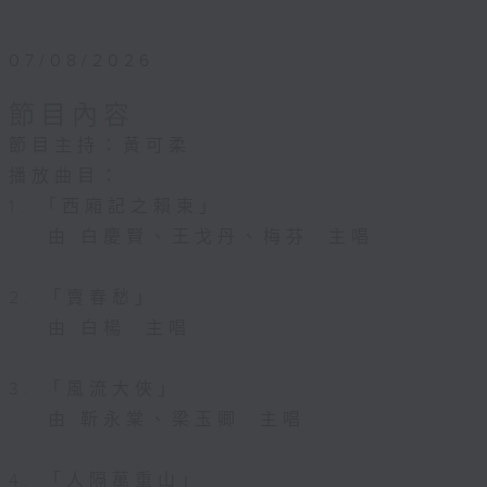
07/08/2026
節目內容
節目主持：黃可柔
播放曲目：
1. 「西廂記之賴柬」
由 白慶賢、王戈丹、梅芬 主唱
2. 「賣春愁」
由 白楊 主唱
3. 「風流大俠」
由 靳永棠、梁玉卿 主唱
4. 「人隔萬重山」