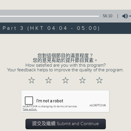
由 文千歲、梁少芯、李艷冰、白鳳英、賽麒
56:10
3. 「情牽四大美人之西施劫後情」
art 3 (HKT 04:04 - 05:00)
由 黎駿聲、張美峯 主唱
Volume
4. 「鬼才倫文敘之賣菜逢艷婢、退婚結良緣
由 鄧碧雲、李香琴 主唱
您對這個節目的滿意程度？
您的意見有助於提升節目質素。
How satisfied are you with this program?
5. 「金葉菊之夢會梅花澗」
Your feedback helps to improve the quality of the program.
由 龍貫天、李鳳 主唱
☆
☆
☆
☆
☆
0
seconds
00:00
of
2
06/08/2026 - 足本 Full (HKT 02:04
hours,
47
minutes,
59
seconds
Volume
提交及繼續 Submit and Continue
90%
0