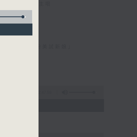
麟、伍卓忠 主唱
、金馬玉堂客、扮美試新娘」
2:47:59
 - 05:00)