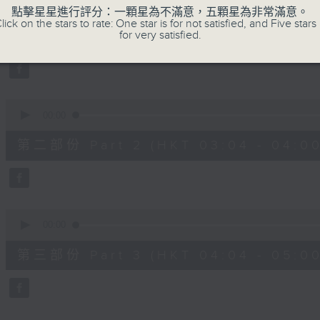
seconds
00:00
點擊星星進行評分：一顆星為不滿意，五顆星為非常滿意。
of
lick on the stars to rate: One star is for not satisfied, and Five stars 
56
第一部份 Part 1 (HKT 02:04 - 03:00
for very satisfied.
minutes,
10
seconds
Volume
90%
0
seconds
00:00
of
56
第二部份 Part 2 (HKT 03:04 - 04:00
minutes,
19
seconds
Volume
90%
0
seconds
00:00
of
56
第三部份 Part 3 (HKT 04:04 - 05:00
minutes,
9
seconds
Volume
90%