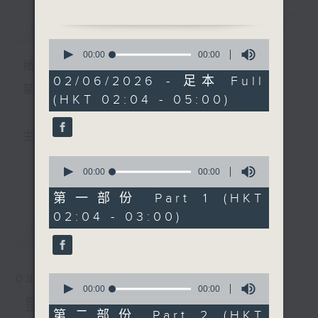
簡介
GIST
2. 「直上蟾宮折桂枝」
0
由 何萍、郭鳳女 主唱
seconds
00:00
00:00
播 出 時 間 ：
of
0
02/06/2026 - 足本 Full
3. 「狄青闖三關」
seconds
星 期 一 至 六 ： 凌 晨 二 時 至 五 時
(HKT 02:04 - 05:00)
由 吳仟峰、李鳳 主唱
4. 「俏潘安之洞房」
主 持 ： 丁家湘、李偉圖、黃可柔、林司敏
由 龍劍笙、梅雪詩 主唱
0
seconds
00:00
00:00
更多...
香港電台第五台由2014年7月28日凌晨二時開始，推出
of
5. 「禪院鐘聲」
0
第一部份 Part 1 (HKT
由 李丹紅 主唱
seconds
每週6天，逢星期一至六凌晨二時至五時的粵曲節目，
02:04 - 03:00)
最新
務求令每一個晚上越夜「粤」精彩。
LATEST
6. 「飛上枝頭變鳳凰」
由 麥炳榮、鳳凰女 主唱
0
08/08/2026
seconds
00:00
00:00
of
節目內容
0
第二部份 Part 2 (HKT