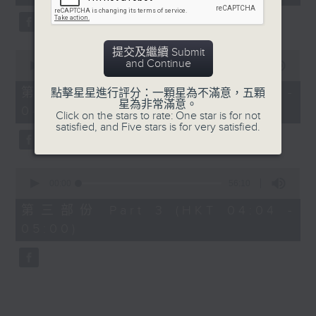
seconds
5. 「鸞飄鳳更飄」
由 黃一鳴、盧筱萍 主唱
提交及繼續 Submit
0
and Continue
seconds
00:00
56:20
of
6. 「花落始逢君」
56
第二部份 Part 2 (HKT 03:04 -
點擊星星進行評分：一顆星為不滿意，五顆
minutes,
星為非常滿意。
由 張月兒、伍木蘭 主唱
04:00)
20
Click on the stars to rate: One star is for not
seconds
satisfied, and Five stars is for very satisfied.
0
seconds
00:00
56:10
of
56
第三部份 Part 3 (HKT 04:04 -
minutes,
05:00)
10
seconds