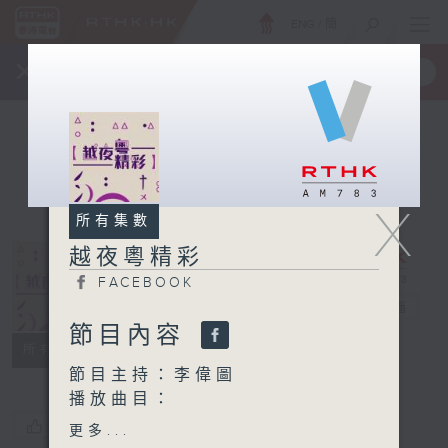
ENG
/
簡
×
全新 RTHK On The Go
取得
一手掌握 RTHK 電台、電視節目
X
所有集數
越夜粵精彩
FACEBOOK
越夜粵精彩
電台直播
節目內容
FACEBOOK
所有集數
節目主持：李偉圖
播放曲目：
1. 「雪夜祭梅妃」
您喜歡這個節目嗎?
更多...
由 白慶賢、鄧美玲 主唱