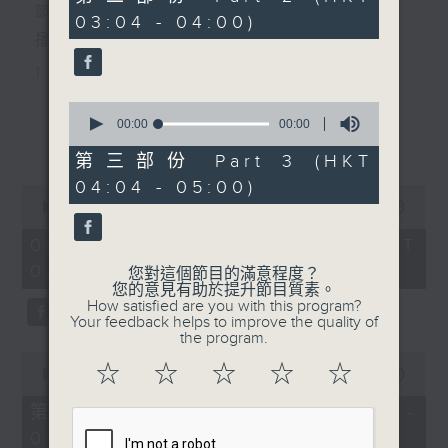
seconds
節目主持：李偉圖
03:04 - 04:00)
播放曲目：
1. 「十二欄桿十二釵」
由 文千歲、李寶瑩 主唱
0
seconds
00:00
00:00
更多...
of
0
第三部份 Part 3 (HKT
2. 「春暖花開醉杏樓」
seconds
04:04 - 05:00)
0
由 黃麗冰 主唱
seconds
00:00
2:48:00
of
2
08/08/2026 - 足本 Full (HKT
hours,
02:04 - 05:00)
3. 「怡紅公子祭瀟湘之葬花」
48
您對這個節目的滿意程度？
minutes,
您的意見有助於提升節目質素。
0
由 蓋鳴暉、尹飛燕 主唱
How satisfied are you with this program?
seconds
Your feedback helps to improve the quality of
the program.
0
4. 「火海君臣」
☆
☆
☆
☆
☆
seconds
00:00
56:10
of
由 龍貫天、丁凡 主唱
56
第一部份 Part 1 (HKT 02:04 -
minutes,
03:00)
10