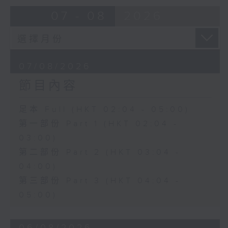
由 蓋鳴暉、尹飛燕 主唱
07 - 08
2026
4. 「火海君臣」
由 龍貫天、丁凡 主唱
07/08/2026
節目內容
5. 「鸞飄鳳更飄」
由 黃一鳴、盧筱萍 主唱
足本 Full (HKT 02:04 - 05:00)
第一部份 Part 1 (HKT 02:04 -
6. 「花落始逢君」
03:00)
由 張月兒、伍木蘭 主唱
第二部份 Part 2 (HKT 03:04 -
04:00)
第三部份 Part 3 (HKT 04:04 -
05:00)
06/08/2026