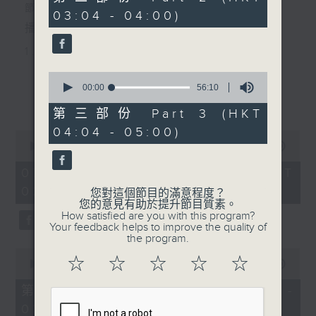
minutes,
節目主持：黃可柔
03:04 - 04:00)
19
seconds
播放曲目：
1. 「西廂記之賴柬」
由 白慶賢、王戈丹、梅芬 主唱
0
seconds
00:00
56:10
更多...
of
56
第三部份 Part 3 (HKT
2. 「賣春愁」
minutes,
04:04 - 05:00)
10
0
seconds
由 白楊 主唱
seconds
00:00
2:48:00
of
2
07/08/2026 - 足本 Full (HKT
hours,
02:04 - 05:00)
3. 「風流大俠」
48
您對這個節目的滿意程度？
minutes,
您的意見有助於提升節目質素。
0
由 靳永棠、梁玉卿 主唱
How satisfied are you with this program?
seconds
Your feedback helps to improve the quality of
the program.
0
4. 「人隔萬重山」
☆
☆
☆
☆
☆
seconds
00:00
56:10
of
由 張惠芳、胡美倫 主唱
56
第一部份 Part 1 (HKT 02:04 -
minutes,
03:00)
10