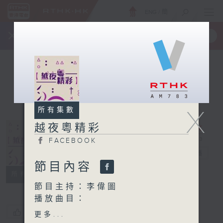
ENG
/
簡
×
全新 RTHK On The Go
取得
一手掌握 RTHK 電台、電視節目
X
所有集數
越夜粵精彩
FACEBOOK
越夜粵精彩
電台直播
節目內容
FACEBOOK
所有集數
節目主持：李偉圖
播放曲目：
1. 「高山流水會知音」
您喜歡這個節目嗎?
更多...
由 龍貫天、丁凡 主唱