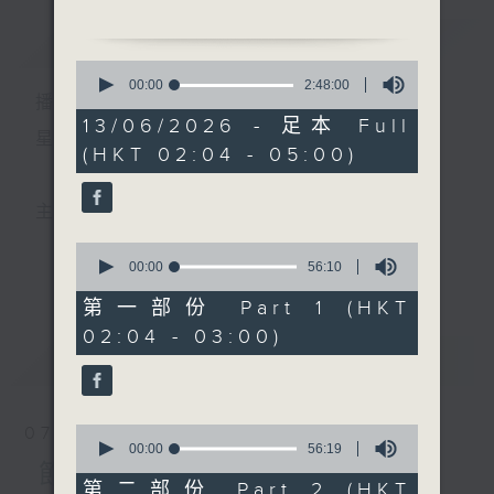
簡介
GIST
2. 「碧容探監」
0
由 呂雁聲、譚佩儀 主唱
seconds
00:00
2:48:00
播 出 時 間 ：
of
2
13/06/2026 - 足本 Full
3. 「荔枝換絳桃之投荔」
hours,
星 期 一 至 六 ： 凌 晨 二 時 至 五 時
(HKT 02:04 - 05:00)
48
由 羅家寶、倪惠英 主唱
minutes,
0
seconds
4. 「十八相送」
主 持 ： 丁家湘、李偉圖、黃可柔、林司敏
由 蓋鳴暉、吳美英 主唱
0
seconds
00:00
56:10
更多...
香港電台第五台由2014年7月28日凌晨二時開始，推出
of
5. 「玉郎三戲女將軍」
56
第一部份 Part 1 (HKT
由 陳寶珠、蕭芳芳 主唱
minutes,
每週6天，逢星期一至六凌晨二時至五時的粵曲節目，
02:04 - 03:00)
10
seconds
最新
務求令每一個晚上越夜「粤」精彩。
LATEST
6. 「怡紅公子哭瀟湘之焚
稿」
由 尹飛燕 主唱
0
07/08/2026
seconds
00:00
56:19
of
節目內容
56
第二部份 Part 2 (HKT