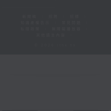
新聞稿
|
招聘
|
招標
|
知識產權告示
|
常見問題
|
私隱政策
|
無障礙播放器
|
其他語言內容
|
© 2026 rthk.hk