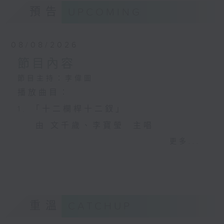
預告
UPCOMING
08/08/2026
節目內容
節目主持：李偉圖
播放曲目：
1. 「十二欄桿十二釵」
由 文千歲、李寶瑩 主唱
更多...
2. 「春暖花開醉杏樓」
由 黃麗冰 主唱
重溫
CATCHUP
3. 「怡紅公子祭瀟湘之葬花」