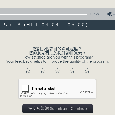
由 黃麗冰 主唱
51:58
3. 「怡紅公子祭瀟湘之葬花」
art 3 (HKT 04:04 - 05:00)
由 蓋鳴暉、尹飛燕 主唱
Volume
4. 「火海君臣」
由 龍貫天、丁凡 主唱
您對這個節目的滿意程度？
您的意見有助於提升節目質素。
How satisfied are you with this program?
5. 「鸞飄鳳更飄」
Your feedback helps to improve the quality of the program.
由 黃一鳴、盧筱萍 主唱
☆
☆
☆
☆
☆
6. 「花落始逢君」
由 張月兒、伍木蘭 主唱
0
seconds
00:00
of
2
提交及繼續 Submit and Continue
08/08/2026 - 足本 Full (HKT 02:04
hours,