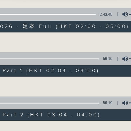
星 期 一 至 六 ： 凌 晨 二 時 至 五 時
南花落燕歸遲」
強、白楊 主唱
2:43:48
主 持 ： 丁家湘、李偉圖、黃可柔、林司敏
2026 - 足本 Full (HKT 02:00 - 05:00)
華西閣鳳來儀」
香港電台第五台由2014年7月28日凌晨二時開始，推出每
郎、陳慧思 主唱
令每一個晚上越夜「粤」精彩。
Volume
樓夢之沁芳橋畔讀西廂」
雄、張琴思 主唱
56:10
08/08/2026
東坡夢會朝雲」
art 1 (HKT 02:04 - 03:00)
節目內容
風、陳韻紅 主唱
Volume
節目主持：李偉圖
宋飛虎將之逼反」
播放曲目：
、南鳳 主唱
1. 「十二欄桿十二釵」
56:19
由 文千歲、李寶瑩 主唱
art 2 (HKT 03:04 - 04:00)
Volume
2. 「春暖花開醉杏樓」