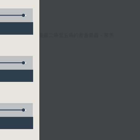
週6天，逢星期一至六凌晨二時至五時的粵曲節目，務求