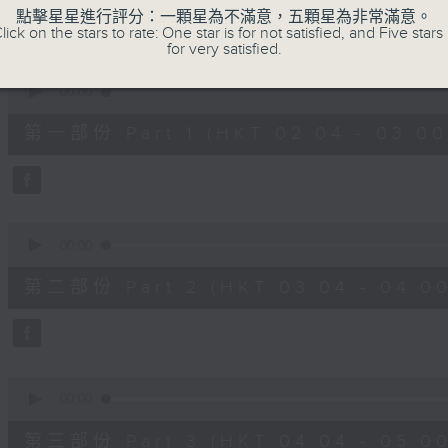
48
點擊星星進行評分：一顆星為不滿意，五顆星為非常滿意。
minutes,
lick on the stars to rate: One star is for not satisfied, and Five stars 
0
for very satisfied.
seconds
Volume
90%
0
seconds
00:00
of
56
第一部份 Part 1 (HKT 02:04 - 03:00
minutes,
10
seconds
Volume
90%
0
seconds
00:00
of
56
第二部份 Part 2 (HKT 03:04 - 04:00
minutes,
20
seconds
Volume
90%
0
seconds
00:00
of
56
第三部份 Part 3 (HKT 04:04 - 05:00
minutes,