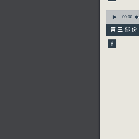
90%
0
seconds
00:00
of
51
第三部份 P
minutes,
58
seconds
90%