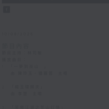
10
seconds
Volume
90%
10/08/2026
節目內容
節目主持：林司敏
播放曲目：
1. 「一夢到巫山 」
由 陳玲玉、鍾麗蓉 主唱
2. 「楊玉環歸天」
由 李慧 主唱
3. 「笑傲江湖之荒山訂情」