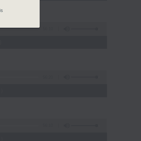
is
56:10
)
56:20
)
56:10
)