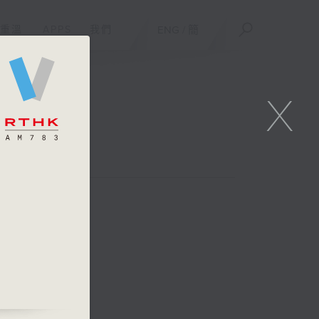
重溫
APPS
我們
ENG
/
簡
X