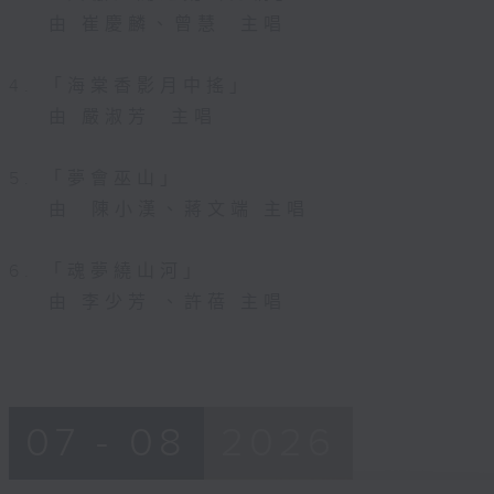
由 崔慶麟、曾慧 主唱
4. 「海棠香影月中搖」
由 嚴淑芳 主唱
5. 「夢會巫山」
由 陳小漢、蔣文端 主唱
6. 「魂夢繞山河」
由 李少芳 、許蓓 主唱
07 - 08
2026