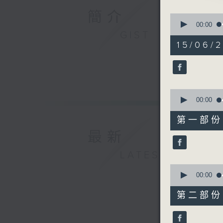
2. 「江
簡介
0
由 張寶
seconds
00:00
of
GIST
2
15/06/
3. 「翠
hours,
43
由 新劍
minutes,
48
seconds
4. 「紅
90%
0
由 黎景
seconds
00:00
of
56
5. 「蘇
第一部份 P
minutes,
由 陳笑
10
最新
seconds
90%
LATEST
6. 「南
由 李龍
0
seconds
00:00
of
56
第二部份 P
minutes,
19
seconds