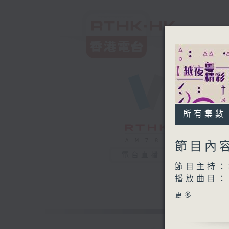
所有集數
節目內
電台直播
節目主持：
播放曲目：
更多...
1. 「樓東
由 張玉