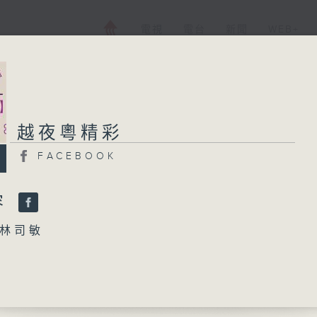
電視
電台
新聞
WEB+
越夜粵精彩
越夜粵精彩
FACEBOOK
FACEBOOK
所有集數
容
林司敏
您喜歡這個節目嗎?
怨」
播 出 時 間 ：
京 主唱