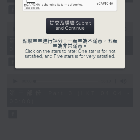
seconds
5. 「鸞飄鳳更飄」
由 黃一鳴、盧筱萍 主唱
提交及繼續 Submit
0
and Continue
seconds
00:00
56:20
of
6. 「花落始逢君」
56
第二部份 Part 2 (HKT 03:04 -
點擊星星進行評分：一顆星為不滿意，五顆
minutes,
星為非常滿意。
由 張月兒、伍木蘭 主唱
04:00)
20
Click on the stars to rate: One star is for not
seconds
satisfied, and Five stars is for very satisfied.
0
seconds
00:00
56:10
of
56
第三部份 Part 3 (HKT 04:04 -
minutes,
05:00)
10
seconds