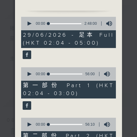
簡介
GIST
2. 「仕林祭塔」
0
由 李雪芳 主唱
seconds
00:00
2:48:00
播 出 時 間 ：
of
2
29/06/2026 - 足本 Full
3. 「林冲之魂會山神廟」
hours,
星 期 一 至 六 ： 凌 晨 二 時 至 五 時
(HKT 02:04 - 05:00)
48
由 龍貫天、甄秀儀 主唱
minutes,
0
seconds
4. 「林沖別妻」
主 持 ： 丁家湘、李偉圖、黃可柔、林司敏
由 梁漢威、黎佩儀 主唱
0
seconds
00:00
56:00
更多...
香港電台第五台由2014年7月28日凌晨二時開始，推出
of
5. 「花木蘭之征衣換雲裳」
56
第一部份 Part 1 (HKT
由 梁耀安、何萍 主唱
minutes,
每週6天，逢星期一至六凌晨二時至五時的粵曲節目，
02:04 - 03:00)
0
seconds
最新
務求令每一個晚上越夜「粤」精彩。
LATEST
6. 「啼鴂悼鶯花」
由 白楊 主唱
0
08/08/2026
seconds
00:00
56:10
of
節目內容
56
第二部份 Part 2 (HKT