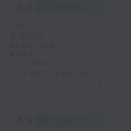
預告
UPCOMING
10/08/2026
節目內容
節目主持：林司敏
播放曲目：
1. 「一夢到巫山 」
由 陳玲玉、鍾麗蓉 主唱
更多...
2. 「楊玉環歸天」
由 李慧 主唱
重溫
CATCHUP
3. 「笑傲江湖之荒山訂情」