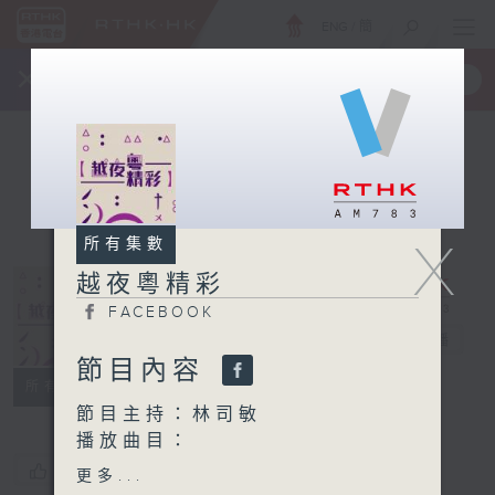
ENG
/
簡
×
全新 RTHK On The Go
取得
一手掌握 RTHK 電台、電視節目
X
所有集數
越夜粵精彩
FACEBOOK
越夜粵精彩
電台直播
節目內容
FACEBOOK
所有集數
節目主持：林司敏
播放曲目：
1. 「林黛玉」
您喜歡這個節目嗎?
更多...
由 冼劍麗 主唱