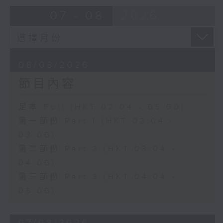
由 崔慶麟、曾慧 主唱
07 - 08
2026
4. 「海棠香影月中搖」
由 嚴淑芳 主唱
08/08/2026
節目內容
5. 「夢會巫山」
由 陳小漢、蔣文端 主唱
足本 Full (HKT 02:04 - 05:00)
第一部份 Part 1 (HKT 02:04 -
6. 「魂夢繞山河」
03:00)
由 李少芳 、許蓓 主唱
第二部份 Part 2 (HKT 03:04 -
04:00)
第三部份 Part 3 (HKT 04:04 -
05:00)
07/08/2026