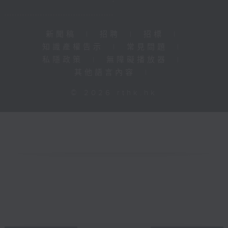
新聞稿
|
招聘
|
招標
|
知識產權告示
|
常見問題
|
私隱政策
|
無障礙播放器
|
其他語言內容
|
© 2026 rthk.hk