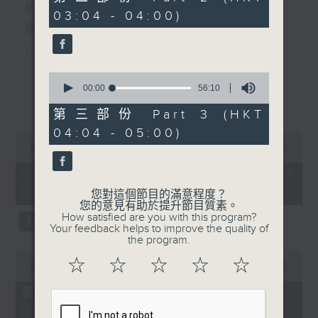
minutes,
節目主持：李偉圖
03:04 - 04:00)
10
seconds
播放曲目：
1. 「十二欄桿十二釵」
由 文千歲、李寶瑩 主唱
0
seconds
00:00
56:10
更多...
of
56
第三部份 Part 3 (HKT
2. 「春暖花開醉杏樓」
minutes,
04:04 - 05:00)
10
0
seconds
由 黃麗冰 主唱
seconds
00:00
2:48:00
of
2
08/08/2026 - 足本 Full (HKT
hours,
02:04 - 05:00)
3. 「怡紅公子祭瀟湘之葬花」
48
您對這個節目的滿意程度？
minutes,
您的意見有助於提升節目質素。
0
由 蓋鳴暉、尹飛燕 主唱
How satisfied are you with this program?
seconds
Your feedback helps to improve the quality of
the program.
0
4. 「火海君臣」
☆
☆
☆
☆
☆
seconds
00:00
56:10
of
由 龍貫天、丁凡 主唱
56
第一部份 Part 1 (HKT 02:04 -
minutes,
03:00)
10