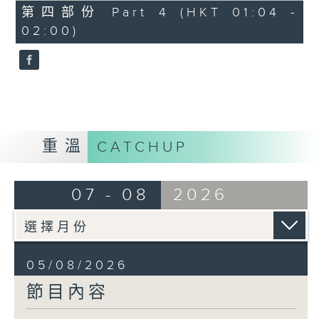
由 馬師曾、紅線女 主唱
56
第四部份 Part 4 (HKT 01:04 -
minutes,
02:00)
9
seconds
節目時間：0100-0200
節目名稱：潮劇欣賞
節目主持：紅萍
重溫
CATCHUP
「珍珠塔(二)」
07 - 08
2026
由 陳蘭、雪娟、廣玉 主唱
05/08/2026
節目內容