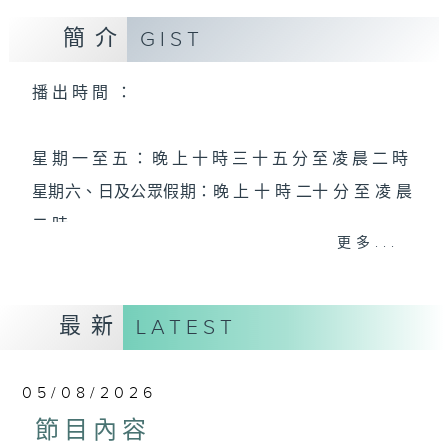
簡介
GIST
播 出 時 間 ：
星 期 一 至 五 ： 晚 上 十 時 三 十 五 分 至 凌 晨 二 時
星期六、日及公眾假期：晚 上 十 時 二十 分 至 凌 晨
二 時
更多...
主 持 ：林瑋婷、龍玉聲、御玲瓏、丁家湘、藍煒婷、
最新
黃可柔、馬崇恩、蕭桐、陳婉紅、紅萍、林玉琴、陳
LATEST
箋
05/08/2026
為顧及平日需要上班的聽眾，《戲曲之夜》安排在每
節目內容