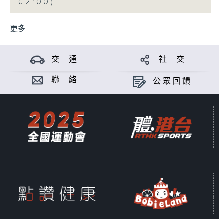
02:00)
更多 ...
交 通
社 交
聯 絡
公眾回饋