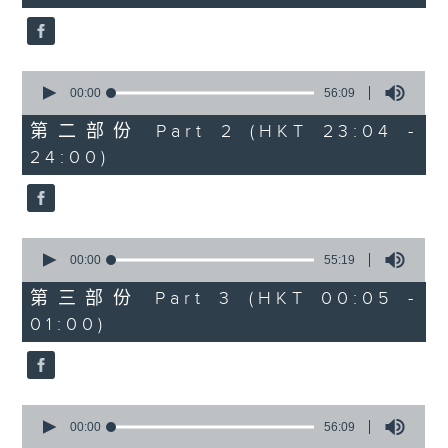
seconds
3.「相望不相親」
由 何非凡、羅艷卿 主唱
0
seconds
00:00
56:09
of
56
第二部份 Part 2 (HKT 23:04 -
minutes,
4.「織女悲歌」
24:00)
9
seconds
由 盧秋萍 主唱
0
seconds
00:00
55:19
of
5.「唐宮驚艷」
55
第三部份 Part 3 (HKT 00:05 -
minutes,
由 何華棧、尹飛燕 主唱
01:00)
19
seconds
0
6.「桂枝寫狀」
seconds
00:00
56:09
of