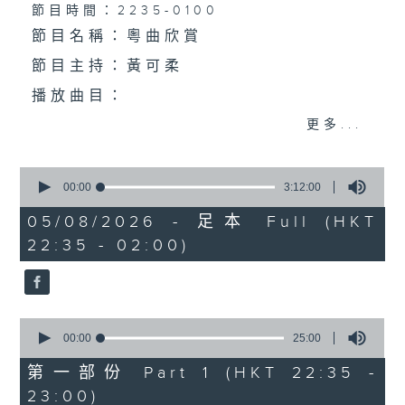
個晚上播放粵曲，以地方語言介紹京劇、潮劇、越劇
節目時間：2235-0100
節目名稱：粵曲欣賞
等；務求以同一語言介紹同一劇種，望能令廣大聽眾
節目主持：黃可柔
有更親切的感受。
播放曲目：
更多...
0
1.「一曲難忘」
seconds
00:00
3:12:00
of
由 徐柳仙 主唱
3
05/08/2026 - 足本 Full (HKT
hours,
22:35 - 02:00)
12
minutes,
0
seconds
2.「慈母淚」
0
由 麥炳榮、上海妹 主唱
seconds
00:00
25:00
of
25
第一部份 Part 1 (HKT 22:35 -
minutes,
23:00)
0