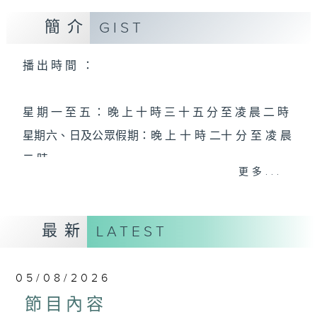
簡介
GIST
播 出 時 間 ：
星 期 一 至 五 ： 晚 上 十 時 三 十 五 分 至 凌 晨 二 時
星期六、日及公眾假期：晚 上 十 時 二十 分 至 凌 晨
二 時
更多...
主 持 ：林瑋婷、龍玉聲、御玲瓏、丁家湘、藍煒婷、
最新
黃可柔、馬崇恩、蕭桐、陳婉紅、紅萍、林玉琴、陳
LATEST
箋
05/08/2026
為顧及平日需要上班的聽眾，《戲曲之夜》安排在每
節目內容