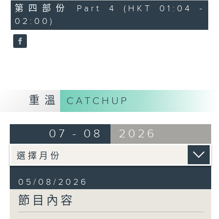
由 馬師曾、紅線女 主唱
56
第四部份 Part 4 (HKT 01:04 -
minutes,
02:00)
9
seconds
節目時間：0100-0200
節目名稱：潮劇欣賞
節目主持：紅萍
重溫
CATCHUP
「珍珠塔(二)」
07 - 08
2026
由 陳蘭、雪娟、廣玉 主唱
05/08/2026
節目內容