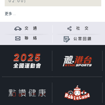
02:00)
更多 ...
交 通
社 交
聯 絡
公眾回饋