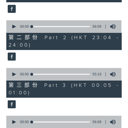
seconds
3.「相望不相親」
由 何非凡、羅艷卿 主唱
0
seconds
00:00
56:09
of
56
第二部份 Part 2 (HKT 23:04 -
minutes,
4.「織女悲歌」
24:00)
9
seconds
由 盧秋萍 主唱
0
seconds
00:00
55:19
of
5.「唐宮驚艷」
55
第三部份 Part 3 (HKT 00:05 -
minutes,
由 何華棧、尹飛燕 主唱
01:00)
19
seconds
0
6.「桂枝寫狀」
seconds
00:00
56:09
of