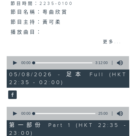
個晚上播放粵曲，以地方語言介紹京劇、潮劇、越劇
節目時間：2235-0100
節目名稱：粵曲欣賞
等；務求以同一語言介紹同一劇種，望能令廣大聽眾
節目主持：黃可柔
有更親切的感受。
播放曲目：
更多...
0
1.「一曲難忘」
seconds
00:00
3:12:00
of
由 徐柳仙 主唱
3
05/08/2026 - 足本 Full (HKT
hours,
22:35 - 02:00)
12
minutes,
0
seconds
2.「慈母淚」
0
由 麥炳榮、上海妹 主唱
seconds
00:00
25:00
of
25
第一部份 Part 1 (HKT 22:35 -
minutes,
23:00)
0