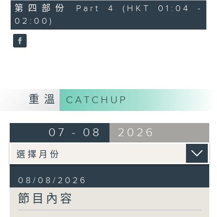
「花為媒(二)」
56
第四部份 Part 4 (HKT 01:04 -
minutes,
由 周雅琴、楊文蔚、 朱祝芬、傅頌
02:00)
10
seconds
英 主唱
重溫
CATCHUP
07 - 08
2026
08/08/2026
節目內容