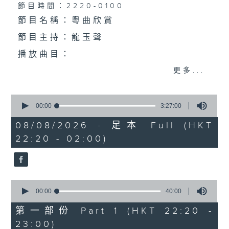
個晚上播放粵曲，以地方語言介紹京劇、潮劇、越劇
節目時間：2220-0100
節目名稱：粵曲欣賞
等；務求以同一語言介紹同一劇種，望能令廣大聽眾
節目主持：龍玉聲
有更親切的感受。
播放曲目：
更多...
0
1. 「潞安州」
seconds
00:00
3:27:00
of
由 彭熾權、鄭培英 主唱
3
08/08/2026 - 足本 Full (HKT
hours,
22:20 - 02:00)
27
minutes,
0
seconds
2. 「潘生會妙嫦」
0
由 文千歲、盧秋萍 主唱
seconds
00:00
40:00
of
40
第一部份 Part 1 (HKT 22:20 -
minutes,
23:00)
0