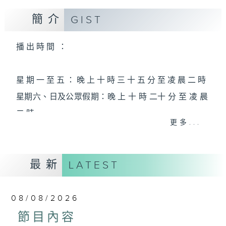
簡介
GIST
播 出 時 間 ：
星 期 一 至 五 ： 晚 上 十 時 三 十 五 分 至 凌 晨 二 時
星期六、日及公眾假期：晚 上 十 時 二十 分 至 凌 晨
二 時
更多...
主 持 ：林瑋婷、龍玉聲、御玲瓏、丁家湘、藍煒婷、
最新
黃可柔、馬崇恩、蕭桐、陳婉紅、紅萍、林玉琴、陳
LATEST
箋
08/08/2026
為顧及平日需要上班的聽眾，《戲曲之夜》安排在每
節目內容