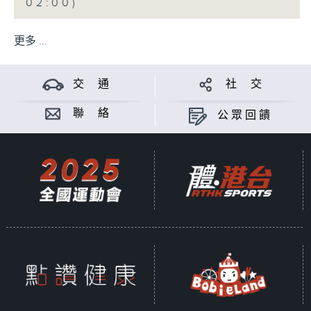
02:00)
更多 ...
交 通
社 交
聯 絡
公眾回饋