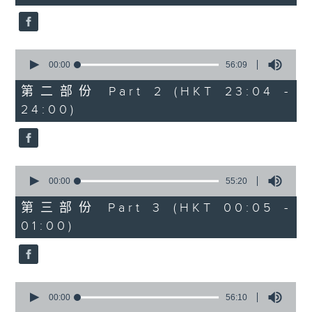
seconds
3. 「花蕊夫人之去國題詞、刧後描容」
由 龍貫天、甄秀儀 主唱
0
seconds
00:00
56:09
of
56
第二部份 Part 2 (HKT 23:04 -
minutes,
4. 「血染海棠紅」
24:00)
9
seconds
由 麥炳榮、鄭幗寶 主唱
0
seconds
00:00
55:20
of
節目時間：0100-0200
55
第三部份 Part 3 (HKT 00:05 -
minutes,
節目名稱：越劇欣賞
01:00)
20
seconds
節目主持：陳箋
0
seconds
00:00
56:10
of