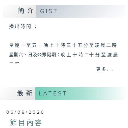
簡介
GIST
播 出 時 間 ：
星 期 一 至 五 ： 晚 上 十 時 三 十 五 分 至 凌 晨 二 時
星期六、日及公眾假期：晚 上 十 時 二十 分 至 凌 晨
二 時
更多...
主 持 ：林瑋婷、龍玉聲、御玲瓏、丁家湘、藍煒婷、
最新
黃可柔、馬崇恩、蕭桐、陳婉紅、紅萍、林玉琴、陳
LATEST
箋
06/08/2026
為顧及平日需要上班的聽眾，《戲曲之夜》安排在每
節目內容