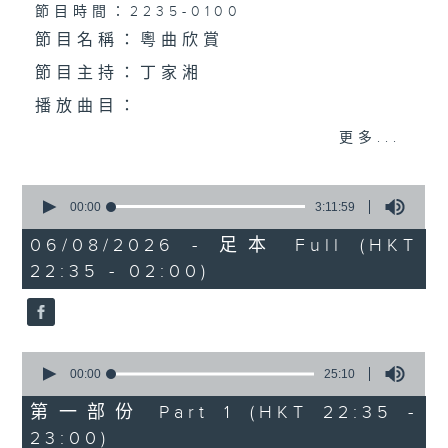
個晚上播放粵曲，以地方語言介紹京劇、潮劇、越劇
節目時間：2235-0100
節目名稱：粵曲欣賞
等；務求以同一語言介紹同一劇種，望能令廣大聽眾
節目主持：丁家湘
有更親切的感受。
播放曲目：
更多...
0
1.「蛇頭苗」
seconds
00:00
3:11:59
of
由 紅線女、彭熾權 主唱
3
06/08/2026 - 足本 Full (HKT
hours,
22:35 - 02:00)
11
minutes,
59
seconds
2.「情醉王大儒之供狀」
0
由 林家聲、林錦堂、藍天佑 主唱
seconds
00:00
25:10
of
25
第一部份 Part 1 (HKT 22:35 -
minutes,
23:00)
10