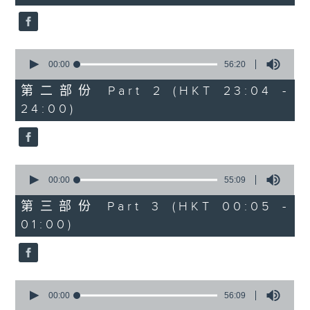
seconds
3.「憐香惹恨」
由 梁瑛 主唱
0
seconds
00:00
56:20
of
56
第二部份 Part 2 (HKT 23:04 -
minutes,
4.「七步成詩」
24:00)
20
seconds
由 葉丹青、葉幼琪 主唱
0
seconds
00:00
55:09
of
5.「雪嶺風雲會之亂世親仇」
55
第三部份 Part 3 (HKT 00:05 -
minutes,
由 李龍、尹飛燕 主唱
01:00)
9
seconds
0
6.「不堪回首話當年」
seconds
00:00
56:09
of