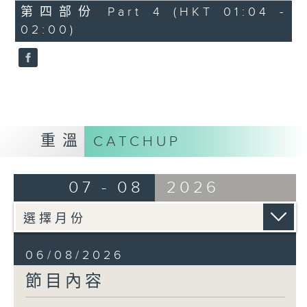
由 譚家寶 主唱
56
第四部份 Part 4 (HKT 01:04 -
minutes,
02:00)
9
seconds
節目時間：0100-0200
節目名稱：潮劇欣賞
節目主持：紅萍
重溫
CATCHUP
「珍珠塔(三)」
07 - 08
2026
由 陳蘭、雪娟、廣玉 主唱
06/08/2026
節目內容