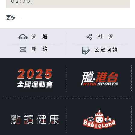
02:00)
更多 ...
交 通
社 交
聯 絡
公眾回饋