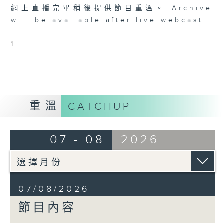
個晚上播放粵曲，以地方語言介紹京劇、潮劇、越劇
網上直播完畢稍後提供節目重溫。 Archive
等；務求以同一語言介紹同一劇種，望能令廣大聽眾
will be available after live webcast
有更親切的感受。
1
重溫
CATCHUP
07 - 08
2026
07/08/2026
節目內容