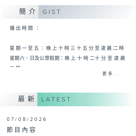
簡介
GIST
播 出 時 間 ：
星 期 一 至 五 ： 晚 上 十 時 三 十 五 分 至 凌 晨 二 時
星期六、日及公眾假期：晚 上 十 時 二十 分 至 凌 晨
二 時
更多...
主 持 ：林瑋婷、龍玉聲、御玲瓏、丁家湘、藍煒婷、
最新
黃可柔、馬崇恩、蕭桐、陳婉紅、紅萍、林玉琴、陳
LATEST
箋
07/08/2026
為顧及平日需要上班的聽眾，《戲曲之夜》安排在每
節目內容