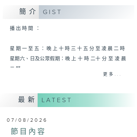
簡介
GIST
播 出 時 間 ：
星 期 一 至 五 ： 晚 上 十 時 三 十 五 分 至 凌 晨 二 時
星期六、日及公眾假期：晚 上 十 時 二十 分 至 凌 晨
二 時
更多...
主 持 ：林瑋婷、龍玉聲、御玲瓏、丁家湘、藍煒婷、
最新
黃可柔、馬崇恩、蕭桐、陳婉紅、紅萍、林玉琴、陳
LATEST
箋
07/08/2026
為顧及平日需要上班的聽眾，《戲曲之夜》安排在每
節目內容