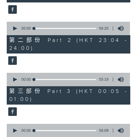
seconds
3. 「還我漢江山」
由 劉善初、白鳳瑛 主唱
0
seconds
00:00
56:20
of
56
第二部份 Part 2 (HKT 23:04 -
minutes,
4. 「還我山河還我妻之劫後重逢」
24:00)
20
seconds
由 李龍、尹飛燕 主唱
0
seconds
00:00
55:19
of
5. 「光緒皇血井喚珍妃」
55
第三部份 Part 3 (HKT 00:05 -
minutes,
由 文千歲 主唱
01:00)
19
seconds
0
節目時間：0100-0200
seconds
00:00
56:09
of