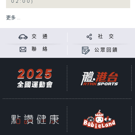
02:00)
更多 ...
交 通
社 交
聯 絡
公眾回饋