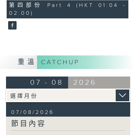
節目名稱：越劇欣賞
56
第四部份 Part 4 (HKT 01:04 -
minutes,
節目主持：陳箋
02:00)
9
seconds
「花為媒(一)」
由 周雅琴、楊文蔚、朱祝芬、傅頌英
主唱
重溫
CATCHUP
07 - 08
2026
07/08/2026
節目內容