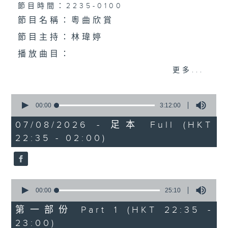
個晚上播放粵曲，以地方語言介紹京劇、潮劇、越劇
節目時間：2235-0100
節目名稱：粵曲欣賞
等；務求以同一語言介紹同一劇種，望能令廣大聽眾
節目主持：林瑋婷
有更親切的感受。
播放曲目：
更多...
0
1. 「俏駙馬偷看公主」
seconds
00:00
3:12:00
of
由 彭熾權、盧筱萍 主唱
3
07/08/2026 - 足本 Full (HKT
hours,
22:35 - 02:00)
12
minutes,
0
seconds
2. 「天子鬧蟾宮」
0
由 梁漢威、張琴思 主唱
seconds
00:00
25:10
of
25
第一部份 Part 1 (HKT 22:35 -
minutes,
23:00)
10