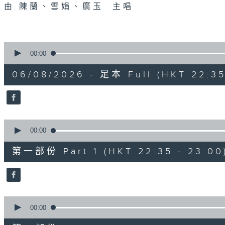
由 陳蘭、雪娟、廣玉 主唱
0
seconds
00:00
of
3
06/08/2026 - 足本 Full (HKT 22:35
hours,
11
minutes,
59
seconds
Volume
90%
0
seconds
00:00
of
25
第一部份 Part 1 (HKT 22:35 - 23:00
minutes,
10
seconds
Volume
90%
0
seconds
00:00
of
56