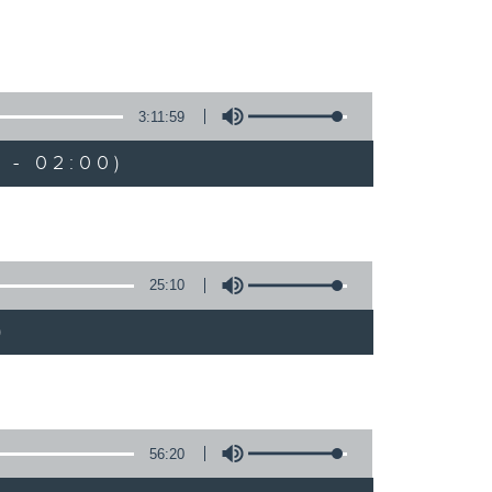
3:11:59
 - 02:00)
25:10
)
56:20