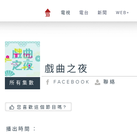
電視
電台
新聞
WEB+
戲曲之夜
FACEBOOK
聯絡
所有集數
您喜歡這個節目嗎?
播 出 時 間 ：