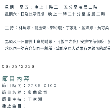
星 期 一 至 五 ： 晚 上 十 時 三 十 五 分 至 凌 晨 二 時
星期六、日及公眾假期：晚 上 十 時 二十 分 至 凌 晨 二 時
主 持 ：林瑋婷、龍玉聲、御玲瓏、丁家湘、藍煒婷、黃可
為顧及平日需要上班的聽眾，《戲曲之夜》安排在每個晚上
求以同一語言介紹同一劇種，望能令廣大聽眾有更親切的感
06/08/2026
節目內容
節目時間：2235-0100
節目名稱：粵曲欣賞
節目主持：丁家湘
播放曲目：