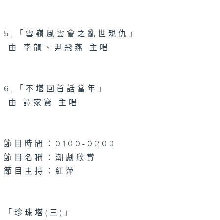
5.「雪嶺風雲會之亂世親仇」
由 李龍、尹飛燕 主唱
6.「不堪回首話當年」
由 譚家寶 主唱
節目時間：0100-0200
節目名稱：潮劇欣賞
節目主持：紅萍
「珍珠塔(三)」