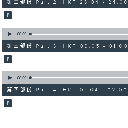
第二部份 Part 2 (HKT 23:04 - 24:00
minutes,
20
seconds
Volume
90%
0
seconds
00:00
of
55
第三部份 Part 3 (HKT 00:05 - 01:00
minutes,
9
seconds
Volume
90%
0
seconds
00:00
of
56
第四部份 Part 4 (HKT 01:04 - 02:00
minutes,
9
seconds
Volume
90%