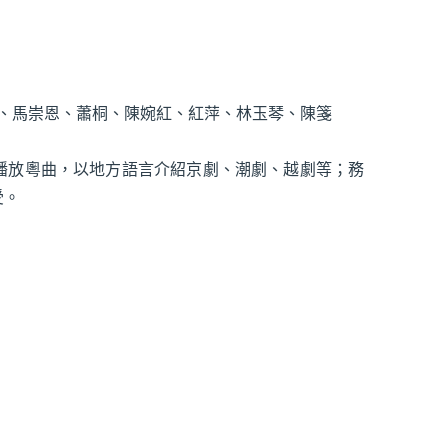
柔、馬崇恩、蕭桐、陳婉紅、紅萍、林玉琴、陳箋
播放粵曲，以地方語言介紹京劇、潮劇、越劇等；務
受。