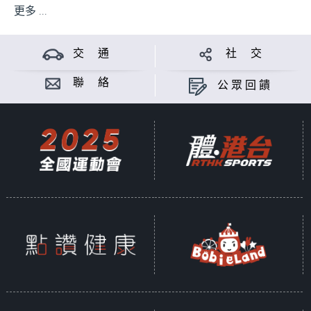
更多 ...
交 通
社 交
聯 絡
公眾回饋