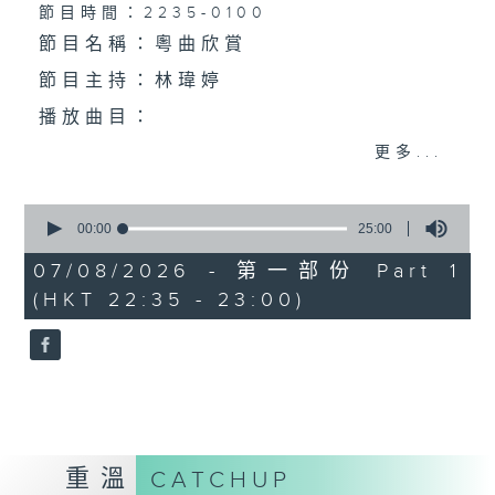
個晚上播放粵曲，以地方語言介紹京劇、潮劇、越劇
節目時間：2235-0100
節目名稱：粵曲欣賞
等；務求以同一語言介紹同一劇種，望能令廣大聽眾
節目主持：林瑋婷
有更親切的感受。
播放曲目：
更多...
0
1. 「俏駙馬偷看公主」
seconds
00:00
25:00
of
由 彭熾權、盧筱萍 主唱
25
07/08/2026 - 第一部份 Part 1
minutes,
(HKT 22:35 - 23:00)
0
seconds
2. 「天子鬧蟾宮」
由 梁漢威、張琴思 主唱
重溫
CATCHUP