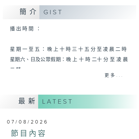
簡介
GIST
播 出 時 間 ：
星 期 一 至 五 ： 晚 上 十 時 三 十 五 分 至 凌 晨 二 時
星期六、日及公眾假期：晚 上 十 時 二十 分 至 凌 晨
二 時
更多...
主 持 ：林瑋婷、龍玉聲、御玲瓏、丁家湘、藍煒婷、
最新
黃可柔、馬崇恩、蕭桐、陳婉紅、紅萍、林玉琴、陳
LATEST
箋
07/08/2026
為顧及平日需要上班的聽眾，《戲曲之夜》安排在每
節目內容