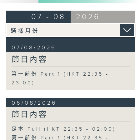
3. 「還我漢江山」
07 - 08
2026
由 劉善初、白鳳瑛 主唱
07/08/2026
4. 「還我山河還我妻之劫後重逢」
節目內容
由 李龍、尹飛燕 主唱
第一部份 Part 1 (HKT 22:35 -
23:00)
5. 「光緒皇血井喚珍妃」
由 文千歲 主唱
06/08/2026
節目內容
足本 Full (HKT 22:35 - 02:00)
節目時間：0100-0200
第一部份 Part 1 (HKT 22:35 -