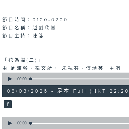
節目時間：0100-0200
節目名稱：越劇欣賞
節目主持：陳箋
「花為媒(二)」
由 周雅琴、楊文蔚、 朱祝芬、傅頌英 主唱
0
seconds
00:00
of
3
08/08/2026 - 足本 Full (HKT 22:20
hours,
27
minutes,
0
seconds
Volume
90%
0
seconds
00:00
of