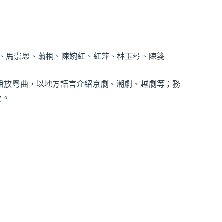
柔、馬崇恩、蕭桐、陳婉紅、紅萍、林玉琴、陳箋
播放粵曲，以地方語言介紹京劇、潮劇、越劇等；務
受。