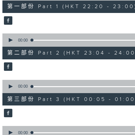
40
第一部份 Part 1 (HKT 22:20 - 23:00
minutes,
0
seconds
Volume
90%
0
seconds
00:00
of
56
第二部份 Part 2 (HKT 23:04 - 24:00
minutes,
9
seconds
Volume
90%
0
seconds
00:00
of
55
第三部份 Part 3 (HKT 00:05 - 01:00
minutes,
20
seconds
Volume
90%
0
seconds
00:00