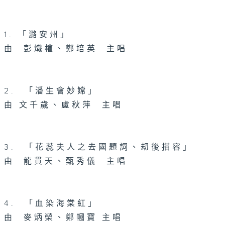
1. 「潞安州」
由 彭熾權、鄭培英 主唱
2. 「潘生會妙嫦」
由 文千歲、盧秋萍 主唱
3. 「花蕊夫人之去國題詞、刧後描容」
由 龍貫天、甄秀儀 主唱
4. 「血染海棠紅」
由 麥炳榮、鄭幗寶 主唱