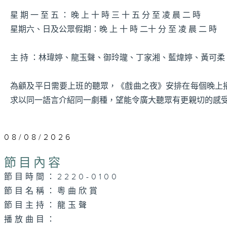
星 期 一 至 五 ： 晚 上 十 時 三 十 五 分 至 凌 晨 二 時
星期六、日及公眾假期：晚 上 十 時 二十 分 至 凌 晨 二 時
主 持 ：林瑋婷、龍玉聲、御玲瓏、丁家湘、藍煒婷、黃可
為顧及平日需要上班的聽眾，《戲曲之夜》安排在每個晚上
求以同一語言介紹同一劇種，望能令廣大聽眾有更親切的感
08/08/2026
節目內容
節目時間：2220-0100
節目名稱：粵曲欣賞
節目主持：龍玉聲
播放曲目：