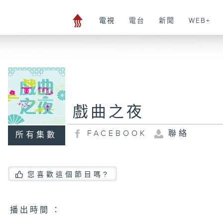
電視
電台
新聞
WEB+
戲曲之夜
FACEBOOK
聯絡
所有集數
您喜歡這個節目嗎?
播 出 時 間 ：